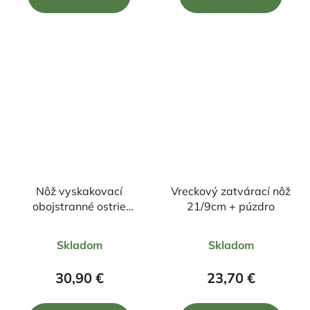
z
z
5
5
hviezdičiek.
hviezdičiek.
Nôž vyskakovací
Vreckový zatvárací nôž
obojstranné ostrie
21/9cm + púzdro
23/9,5cm + púzdro
Priemerné
Priemerné
Skladom
Skladom
hodnotenie
hodnotenie
produktu
produktu
30,90 €
23,70 €
je
je
4,0
4,5