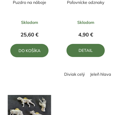
Puzdro na náboje
Poľovnícke odznaky
Priemerné
Priemerné
Skladom
Skladom
hodnotenie
hodnotenie
produktu
produktu
25,60 €
4,90 €
je
je
4,0
5,0
DETAIL
DO KOŠÍKA
z
z
5
5
hviezdičiek.
hviezdičiek.
Diviak celý
Jeleň hlava z