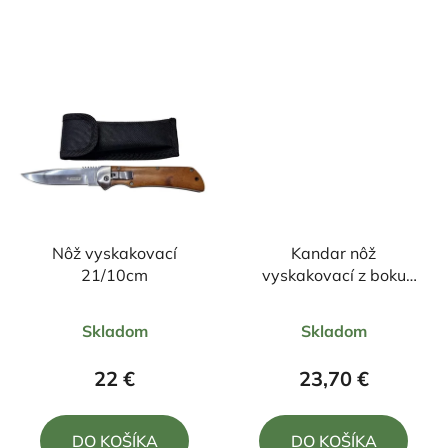
5
5
hviezdičiek.
hviezdičiek.
Nôž vyskakovací
Kandar nôž
21/10cm
vyskakovací z boku
21/9cm
Priemerné
Priemerné
Skladom
Skladom
hodnotenie
hodnotenie
produktu
produktu
22 €
23,70 €
je
je
5,0
4,3
DO KOŠÍKA
DO KOŠÍKA