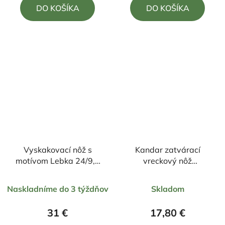
DO KOŠÍKA
DO KOŠÍKA
z
z
5
5
hviezdičiek.
hviezdičiek.
Vyskakovací nôž s
Kandar zatvárací
motívom Lebka 24/9,5
vreckový nôž
cm
23cm/10cm
Priemerné
Priemerné
Naskladníme do 3 týždňov
Skladom
hodnotenie
hodnotenie
produktu
produktu
31 €
17,80 €
je
je