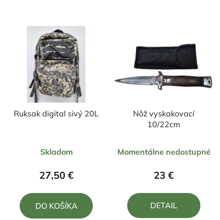
Ruksak digital sivý 20L
Nôž vyskakovací
10/22cm
Priemerné
Priemerné
Skladom
Momentálne nedostupné
hodnotenie
hodnotenie
produktu
produktu
27,50 €
23 €
je
je
4,6
5,0
DETAIL
DO KOŠÍKA
z
z