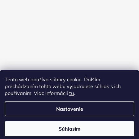
Tento web používa súbory cookie. Ďalším
prechádzaním tohto webu vyjadrujete súhlas s ich
používaním. Viac informácií
tu
.
Nastavenie
Vytvoril Shoptet
Súhlasím
Copyright 2026
Virginia shop
. Všetky práva
vyhradené.