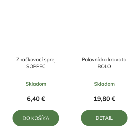
Značkovací sprej
Poľovnícka kravata
SOPPEC
BOLO
Priemerné
Priemerné
Skladom
Skladom
hodnotenie
hodnotenie
produktu
produktu
6,40 €
19,80 €
je
je
5,0
5,0
DETAIL
DO KOŠÍKA
z
z
5
5
hviezdičiek.
hviezdičiek.