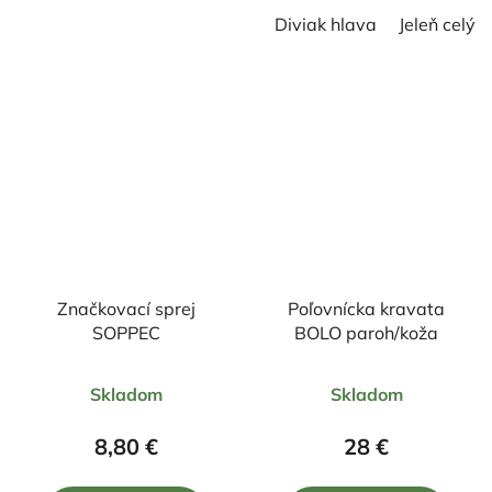
Diviak hlava
Jeleň celý
Značkovací sprej
Poľovnícka kravata
SOPPEC
BOLO paroh/koža
Priemerné
Priemerné
Skladom
Skladom
hodnotenie
hodnotenie
produktu
produktu
8,80 €
28 €
je
je