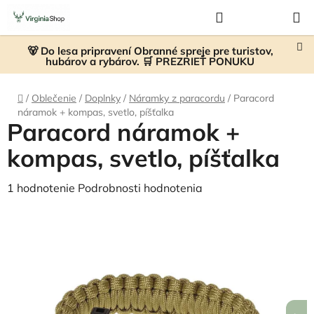
Prejsť
Hľadať
NÁKUP
na
KOŠÍK
obsah
🐻 Do lesa pripravení Obranné spreje pre turistov,
hubárov a rybárov. 🛒 PREZRIEŤ PONUKU
Domov
/
Oblečenie
/
Doplnky
/
Náramky z paracordu
/
Paracord
náramok + kompas, svetlo, píšťalka
Paracord náramok +
kompas, svetlo, píšťalka
Priemerné
1 hodnotenie
Podrobnosti hodnotenia
hodnotenie
produktu
je
5,0
z
5