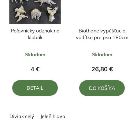
Poľovnícky odznak na
Biothane vypúšťacie
klobúk
vodítko pre psa 180cm
Priemerné
Priemerné
Skladom
Skladom
hodnotenie
hodnotenie
produktu
produktu
4 €
26,80 €
je
je
5,0
4,0
DETAIL
DO KOŠÍKA
z
z
5
5
hviezdičiek.
hviezdičiek.
Diviak celý
Jeleň hlava z predu
Kačica
Líška
Me