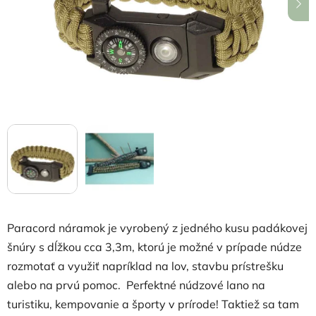
hviezdičiek.
Paracord náramok je vyrobený z jedného kusu padákovej
šnúry s dĺžkou cca 3,3m, ktorú je možné v prípade núdze
rozmotať a využiť napríklad na lov, stavbu prístrešku
alebo na prvú pomoc.
Perfektné núdzové lano na
turistiku, kempovanie a športy v prírode!
Taktiež sa tam