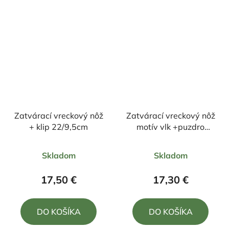
hviezdičiek.
hviezdičiek.
Zatvárací vreckový nôž
Zatvárací vreckový nôž
+ klip 22/9,5cm
motív vlk +puzdro
20,5cm/8,5cm
Priemerné
Priemerné
Skladom
Skladom
hodnotenie
hodnotenie
produktu
produktu
17,50 €
17,30 €
je
je
5,0
5,0
DO KOŠÍKA
DO KOŠÍKA
z
z