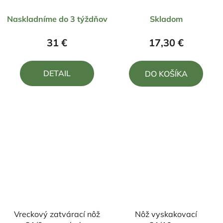
cm
Priemerné
Priemerné
Naskladníme do 3 týždňov
Skladom
hodnotenie
hodnotenie
produktu
produktu
31 €
17,30 €
je
je
5,0
4,8
DETAIL
DO KOŠÍKA
z
z
5
5
hviezdičiek.
hviezdičiek.
Vreckový zatvárací nôž
Nôž vyskakovací