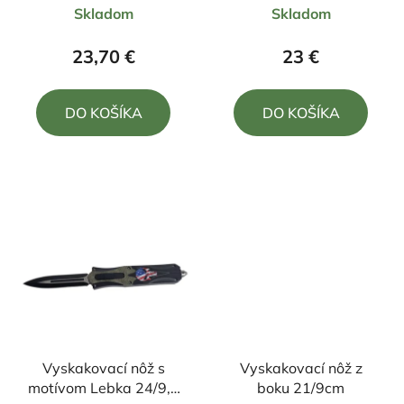
Skladom
Skladom
hodnotenie
hodnotenie
produktu
produktu
23,70 €
23 €
je
je
4,3
5,0
DO KOŠÍKA
DO KOŠÍKA
z
z
5
5
hviezdičiek.
hviezdičiek.
Vyskakovací nôž s
Vyskakovací nôž z
motívom Lebka 24/9,5
boku 21/9cm