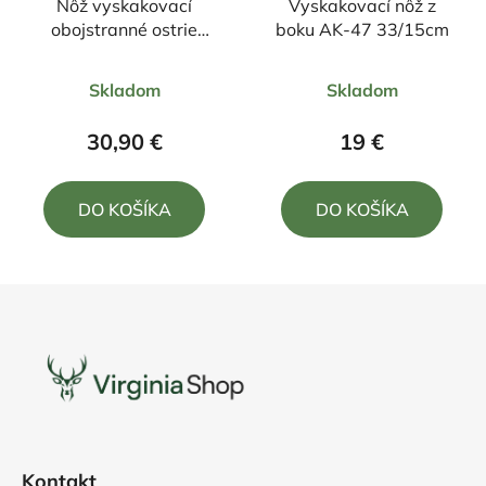
Nôž vyskakovací
Vyskakovací nôž z
obojstranné ostrie
boku AK-47 33/15cm
23/9,5cm + púzdro
Priemerné
Priemerné
Skladom
Skladom
hodnotenie
hodnotenie
produktu
produktu
30,90 €
19 €
je
je
4,0
5,0
DO KOŠÍKA
DO KOŠÍKA
z
z
5
5
hviezdičiek.
hviezdičiek.
Z
á
p
ä
t
i
e
Kontakt