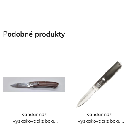
5
5
hviezdičiek.
hviezdičiek.
Podobné produkty
Kandar nôž
Kandar nôž
vyskakovací z boku
vyskakovací z boku
21/9cm
+klip 21/9cm
Priemerné
Priemerné