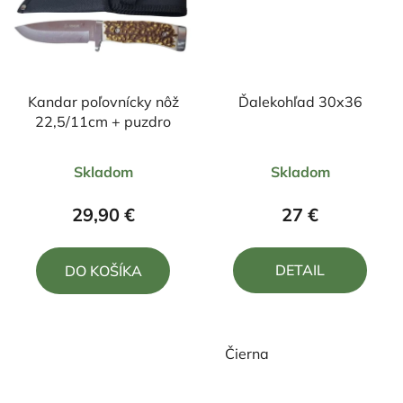
Kandar poľovnícky nôž
Ďalekohľad 30x36
22,5/11cm + puzdro
Priemerné
Priemerné
Skladom
Skladom
hodnotenie
hodnotenie
produktu
produktu
29,90 €
27 €
je
je
5,0
4,8
DETAIL
DO KOŠÍKA
z
z
5
5
hviezdičiek.
hviezdičiek.
Čierna