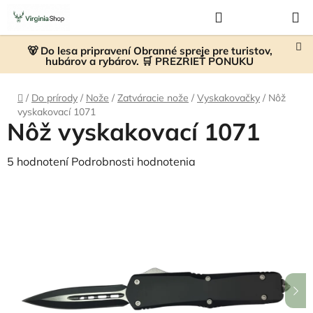
Prejsť
Hľadať
NÁKUP
na
KOŠÍK
obsah
🐻 Do lesa pripravení Obranné spreje pre turistov,
hubárov a rybárov. 🛒 PREZRIEŤ PONUKU
Domov
/
Do prírody
/
Nože
/
Zatváracie nože
/
Vyskakovačky
/
Nôž
vyskakovací 1071
Nôž vyskakovací 1071
Priemerné
5 hodnotení
Podrobnosti hodnotenia
hodnotenie
produktu
je
5,0
z
5
hviezdičiek.