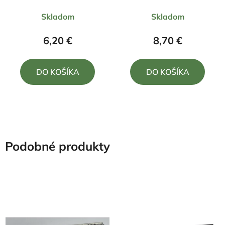
Priemerné
Skladom
Skladom
hodnotenie
produktu
6,20 €
8,70 €
je
5,0
DO KOŠÍKA
DO KOŠÍKA
z
5
hviezdičiek.
Podobné produkty