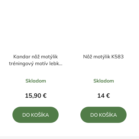
Kandar nôž motýlik
Nôž motýlik K583
tréningový motív lebka
22,5/10cm
Priemerné
Skladom
Skladom
hodnotenie
produktu
15,90 €
14 €
je
5,0
DO KOŠÍKA
DO KOŠÍKA
z
5
hviezdičiek.