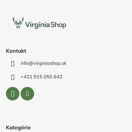
Z
á
p
ä
t
i
e
Kontakt
info@virginiashop.sk
+421 915 055 642
Kategórie