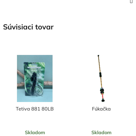
Súvisiaci tovar
Tetiva 881 80LB
Fúkačka
Priemerné
Skladom
Skladom
hodnotenie