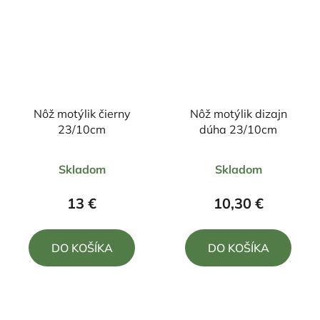
Nôž motýlik čierny
Nôž motýlik dizajn
23/10cm
dúha 23/10cm
Priemerné
Skladom
Skladom
hodnotenie
produktu
13 €
10,30 €
je
4,5
DO KOŠÍKA
DO KOŠÍKA
z
5
hviezdičiek.