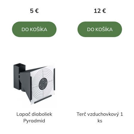
produktu
5 €
12 €
je
4,0
DO KOŠÍKA
DO KOŠÍKA
z
5
hviezdičiek.
Lapač diaboliek
Terč vzduchovkový 1
Pyradmid
ks