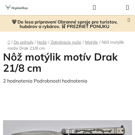
Prejsť
Hľadať
NÁKUP
na
KOŠÍK
obsah
🐻 Do lesa pripravení Obranné spreje pre turistov,
hubárov a rybárov. 🛒 PREZRIEŤ PONUKU
Domov
/
Do prírody
/
Nože
/
Zatváracie nože
/
Motýle
/
Nôž motýlik
motív Drak 21/8 cm
Nôž motýlik motív Drak
21/8 cm
Priemerné
2 hodnotenia
Podrobnosti hodnotenia
hodnotenie
produktu
je
5,0
z
5