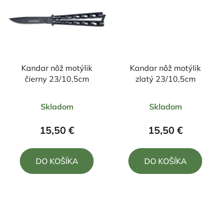
Kandar nôž motýlik
Kandar nôž motýlik
čierny 23/10,5cm
zlatý 23/10,5cm
Priemerné
Priemerné
Skladom
Skladom
hodnotenie
hodnotenie
produktu
produktu
15,50 €
15,50 €
je
je
5,0
5,0
DO KOŠÍKA
DO KOŠÍKA
z
z
5
5
hviezdičiek.
hviezdičiek.