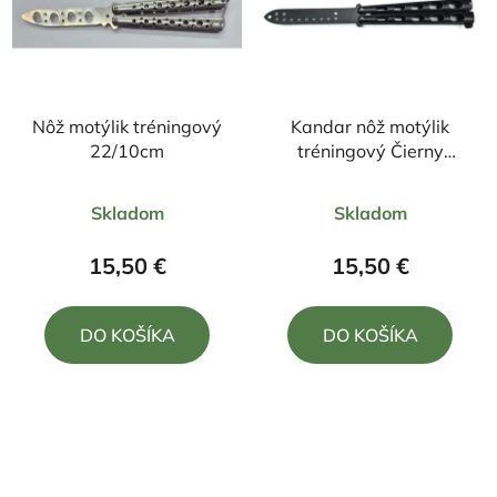
Nôž motýlik tréningový
Kandar nôž motýlik
22/10cm
tréningový Čierny
22,5/10cm
Priemerné
Priemerné
Skladom
Skladom
hodnotenie
hodnotenie
produktu
produktu
15,50 €
15,50 €
je
je
5,0
5,0
DO KOŠÍKA
DO KOŠÍKA
z
z
5
5
hviezdičiek.
hviezdičiek.