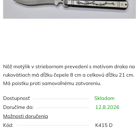
hviezdičiek.
Nôž motýlik v striebornom prevedení s motívom draka na
rukovätiach má dĺžku čepele 8 cm a celkovú dĺžku 21 cm.
Má poistku proti samovoľnému zatvoreniu.
Dostupnosť
Skladom
12.8.2026
Možnosti doručenia
Kód:
K415 D