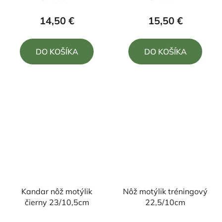
hodnotenie
hodnotenie
produktu
produktu
14,50 €
15,50 €
je
je
5,0
5,0
DO KOŠÍKA
DO KOŠÍKA
z
z
5
5
hviezdičiek.
hviezdičiek.
Kandar nôž motýlik
Nôž motýlik tréningový
čierny 23/10,5cm
22,5/10cm
Priemerné