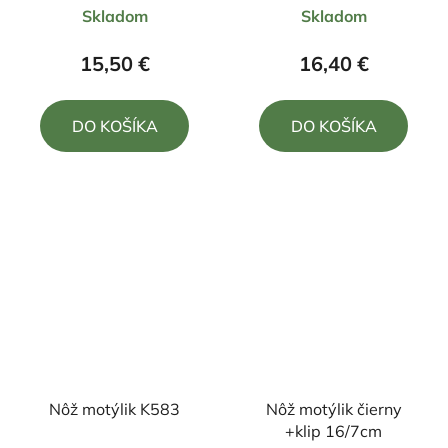
Skladom
Skladom
hodnotenie
produktu
15,50 €
16,40 €
je
5,0
DO KOŠÍKA
DO KOŠÍKA
z
5
hviezdičiek.
Nôž motýlik K583
Nôž motýlik čierny
+klip 16/7cm