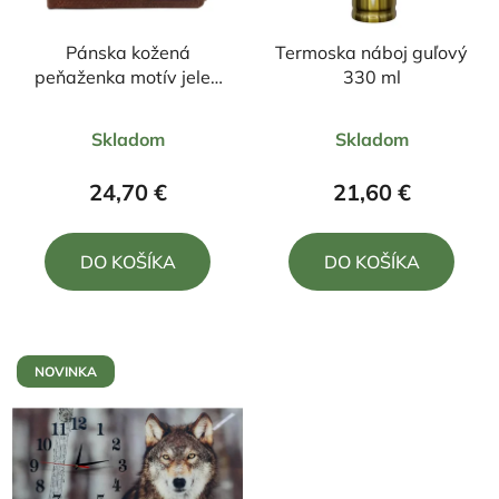
Pánska kožená
Termoska náboj guľový
peňaženka motív jeleň
330 ml
celý+zapínanie
Priemerné
Priemerné
Skladom
Skladom
hodnotenie
hodnotenie
produktu
produktu
24,70 €
21,60 €
je
je
5,0
5,0
DO KOŠÍKA
DO KOŠÍKA
z
z
5
5
hviezdičiek.
hviezdičiek.
NOVINKA