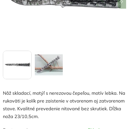
hviezdičiek.
Nôž skladací, motýľ s nerezovou čepeľou, motív lebka. Na
rukoväti je kolík pre zaistenie v otvorenom aj zatvorenom
stave. Kvalitné prevedenie nitované bez skrutiek. Dĺžka
noža 23/10,5cm.