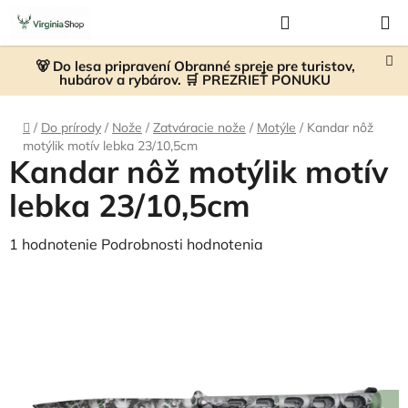
Prejsť
Hľadať
NÁKUP
na
KOŠÍK
obsah
🐻 Do lesa pripravení Obranné spreje pre turistov,
hubárov a rybárov. 🛒 PREZRIEŤ PONUKU
Domov
/
Do prírody
/
Nože
/
Zatváracie nože
/
Motýle
/
Kandar nôž
motýlik motív lebka 23/10,5cm
Kandar nôž motýlik motív
lebka 23/10,5cm
Priemerné
1 hodnotenie
Podrobnosti hodnotenia
hodnotenie
produktu
je
4,0
z
5