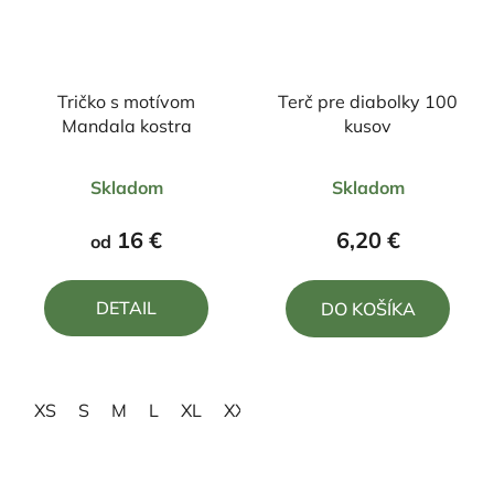
Tričko s motívom
Terč pre diabolky 100
Mandala kostra
kusov
Priemerné
Skladom
Skladom
hodnotenie
produktu
16 €
6,20 €
od
je
5,0
DETAIL
DO KOŠÍKA
z
5
hviezdičiek.
XS
S
M
L
XL
XXL
3XL