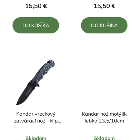
produktu
produktu
15,50 €
15,50 €
je
je
5,0
5,0
DO KOŠÍKA
DO KOŠÍKA
z
z
5
5
hviezdičiek.
hviezdičiek.
Kandar vreckový
Kandar nôž motýlik
zatvárací nôž +klip
lebka 23,5/10cm
22cm/9cm
Priemerné
Priemerné
Skladom
Skladom