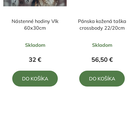
Nástenné hodiny Vlk
Pánska kožená taška
60x30cm
crossbody 22/20cm
Priemerné
Priemerné
Skladom
Skladom
hodnotenie
hodnotenie
produktu
produktu
32 €
56,50 €
je
je
5,0
5,0
DO KOŠÍKA
DO KOŠÍKA
z
z
5
5
hviezdičiek.
hviezdičiek.