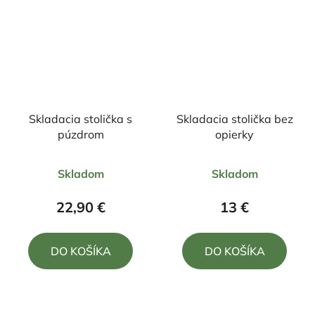
Skladacia stolička s
Skladacia stolička bez
púzdrom
opierky
Priemerné
Priemerné
Skladom
Skladom
hodnotenie
hodnotenie
produktu
produktu
22,90 €
13 €
je
je
5,0
5,0
DO KOŠÍKA
DO KOŠÍKA
z
z
5
5
hviezdičiek.
hviezdičiek.