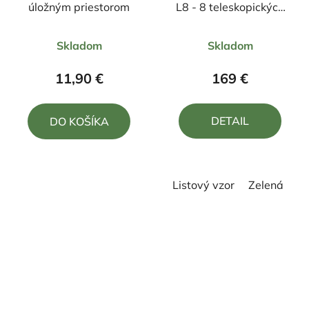
úložným priestorom
L8 - 8 teleskopických
nôh
Priemerné
Priemerné
Skladom
Skladom
hodnotenie
hodnotenie
produktu
produktu
11,90 €
169 €
je
je
5,0
4,9
DETAIL
DO KOŠÍKA
z
z
5
5
hviezdičiek.
hviezdičiek.
Listový vzor
Zelená