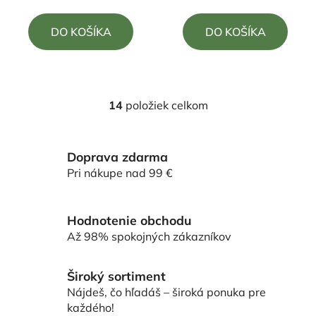
5,0
5,0
DO KOŠÍKA
DO KOŠÍKA
z
z
5
5
hviezdičiek.
hviezdičiek.
14
položiek celkom
O
v
l
Doprava zdarma
á
d
Pri nákupe nad 99 €
a
c
i
Hodnotenie obchodu
e
Až 98% spokojných zákazníkov
p
r
Široký sortiment
v
Nájdeš, čo hľadáš – široká ponuka pre
k
každého!
y