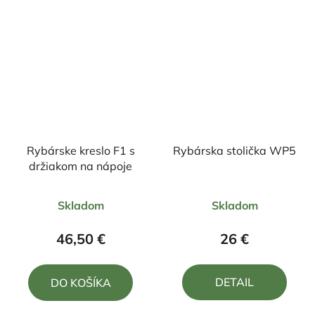
Rybárske kreslo F1 s
Rybárska stolička WP5
držiakom na nápoje
Priemerné
Priemerné
Skladom
Skladom
hodnotenie
hodnotenie
produktu
produktu
46,50 €
26 €
je
je
5,0
5,0
DETAIL
DO KOŠÍKA
z
z
5
5