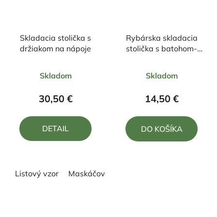
Skladacia stolička s
Rybárska skladacia
držiakom na nápoje
stolička s batohom-
camo
Priemerné
Priemerné
Skladom
Skladom
hodnotenie
hodnotenie
produktu
produktu
30,50 €
14,50 €
je
je
4,8
5,0
DETAIL
DO KOŠÍKA
z
z
5
5
hviezdičiek.
hviezdičiek.
Listový vzor
Maskáčová