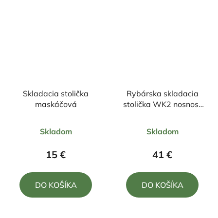
Skladacia stolička
Rybárska skladacia
maskáčová
stolička WK2 nosnosť
90kg
Priemerné
Priemerné
Skladom
Skladom
hodnotenie
hodnotenie
produktu
produktu
15 €
41 €
je
je
5,0
4,8
DO KOŠÍKA
DO KOŠÍKA
z
z
5
5
hviezdičiek.
hviezdičiek.