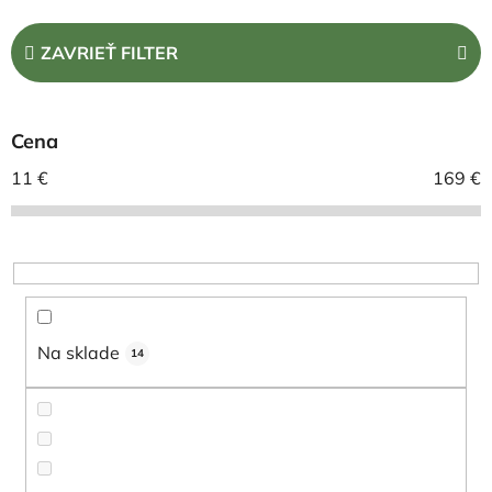
d
e
ZAVRIEŤ FILTER
n
i
e
Cena
p
r
11
€
169
€
o
d
u
k
t
o
Na sklade
14
v