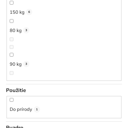
150 kg
6
80 kg
3
90 kg
3
Použitie
Do prírody
1
Puzdro