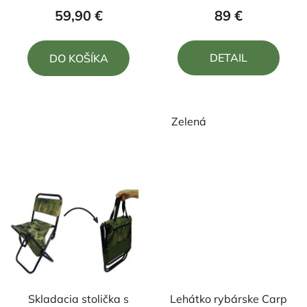
o
produktu
produktu
59,90 €
89 €
v
je
je
5,0
4,8
DETAIL
DO KOŠÍKA
z
z
5
5
hviezdičiek.
hviezdičiek.
Zelená
Skladacia stolička s
Lehátko rybárske Carp