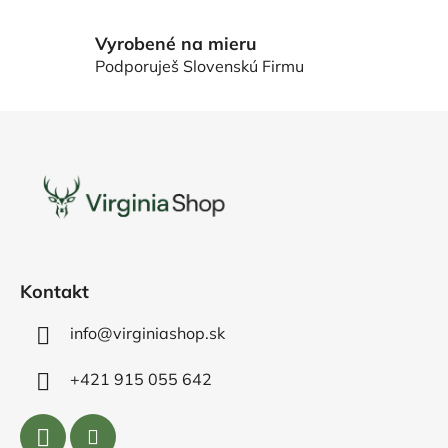
v
ý
Vyrobené na mieru
p
Podporuješ Slovenskú Firmu
i
s
Z
u
á
p
ä
t
i
e
Kontakt
info@virginiashop.sk
+421 915 055 642