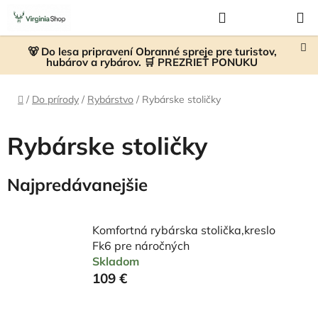
Prejsť
Hľadať
NÁKUP
na
KOŠÍK
obsah
🐻 Do lesa pripravení Obranné spreje pre turistov,
hubárov a rybárov. 🛒 PREZRIEŤ PONUKU
Domov
/
Do prírody
/
Rybárstvo
/
Rybárske stoličky
Rybárske stoličky
Najpredávanejšie
Komfortná rybárska stolička,kreslo
Fk6 pre náročných
Skladom
109 €