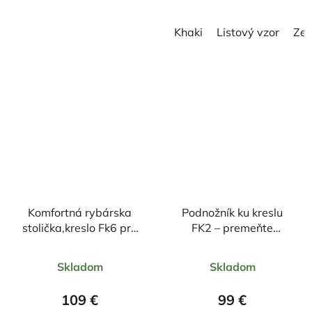
hviezdičiek.
hviezdičiek.
Khaki
Listový vzor
Zel
Komfortná rybárska
Podnožník ku kreslu
stolička,kreslo Fk6 pre
FK2 – premeňte
náročných
sedenie na dokonalé
Priemerné
Priemerné
pohodlné lehátko
Skladom
Skladom
hodnotenie
hodnotenie
produktu
produktu
109 €
99 €
je
je