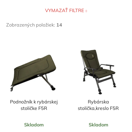
VYMAZAŤ FILTRE
Zobrazených položiek:
14
V
ý
p
i
s
p
r
o
Podnožník k rybárskej
Rybárska
d
stoličke F5R
stolička,kreslo F5R
u
k
Priemerné
Priemerné
Skladom
Skladom
t
hodnotenie
hodnotenie