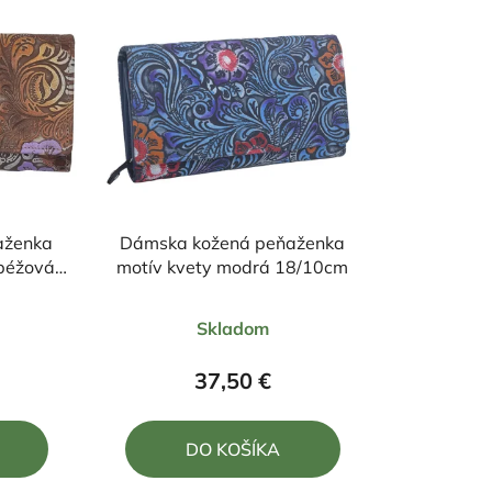
aženka
Dámska kožená peňaženka
motív kvety modrá 18/10cm
rné
Priemerné
Skladom
enie
hodnotenie
tu
produktu
37,50 €
je
5,0
DO KOŠÍKA
z
5