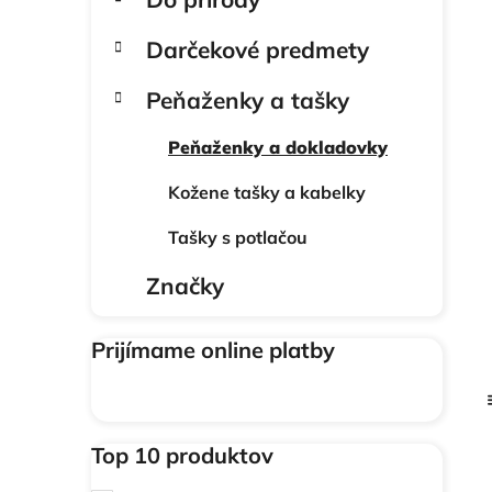
e
a
g
ó
Darčekové predmety
n
r
e
i
Peňaženky a tašky
l
e
Peňaženky a dokladovky
Kožene tašky a kabelky
Tašky s potlačou
Značky
Prijímame online platby
Top 10 produktov