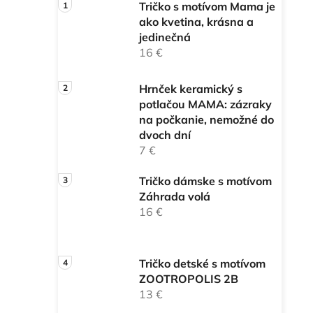
Tričko s motívom Mama je
i
ako kvetina, krásna a
i
jedinečná
16 €
Hrnček keramický s
potlačou MAMA: zázraky
na počkanie, nemožné do
dvoch dní
7 €
Tričko dámske s motívom
Záhrada volá
16 €
Tričko detské s motívom
ZOOTROPOLIS 2B
13 €