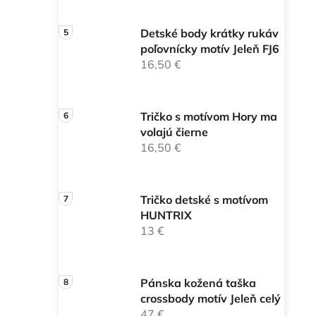
Detské body krátky rukáv
poľovnícky motív Jeleň FJ6
16,50 €
Tričko s motívom Hory ma
volajú čierne
16,50 €
Tričko detské s motívom
HUNTRIX
13 €
Pánska kožená taška
crossbody motív Jeleň celý
47 €