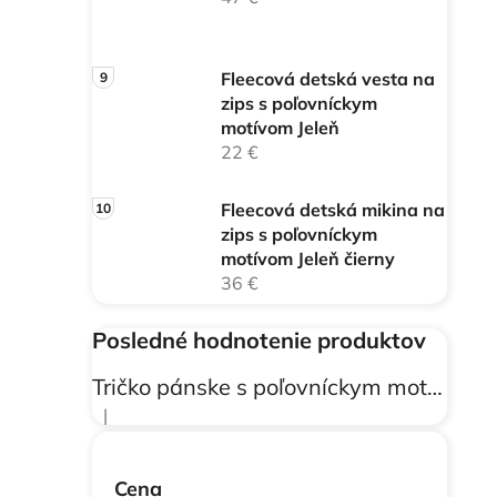
Fleecová detská vesta na
zips s poľovníckym
motívom Jeleň
22 €
Fleecová detská mikina na
zips s poľovníckym
motívom Jeleň čierny
36 €
Posledné hodnotenie produktov
Tričko pánske s poľovníckym motívom Jeleň FJ3
|
Hodnotenie produktu je 5 z 5 hviezdičiek.
Cena