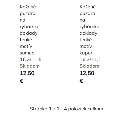
Kožené
Kožené
puzdro
puzdro
na
na
rybárske
rybárske
doklady
doklady
tenké
tenké
motív
motív
sumec
kapor
16,3/11,5cm
16,3/11,5cm
Skladom
Skladom
12,50
12,50
€
€
Stránka
1
z
1
-
4
položiek celkom