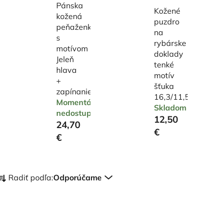
Pánska
Kožené
kožená
puzdro
peňaženka
na
s
rybárske
motívom
doklady
Jeleň
tenké
hlava
motív
+
šťuka
zapínanie
16,3/11,5cm
Momentálne
Skladom
nedostupné
12,50
24,70
€
€
R
Radiť podľa:
Odporúčame
a
d
V
e