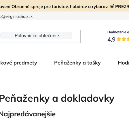
ravení Obranné spreje pre turistov, hubárov a rybárov. 🛒 PR
fo@virginiashop.sk
kové predmety
Peňaženky a tašky
Hod
Peňaženky a dokladovky
Najpredávanejšie