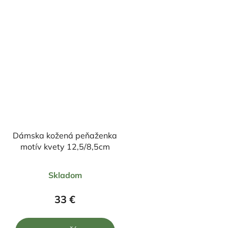
hviezdičiek.
hviezdi
Dámska kožená peňaženka
motív kvety 12,5/8,5cm
Priemerné
Skladom
hodnotenie
produktu
33 €
je
5,0