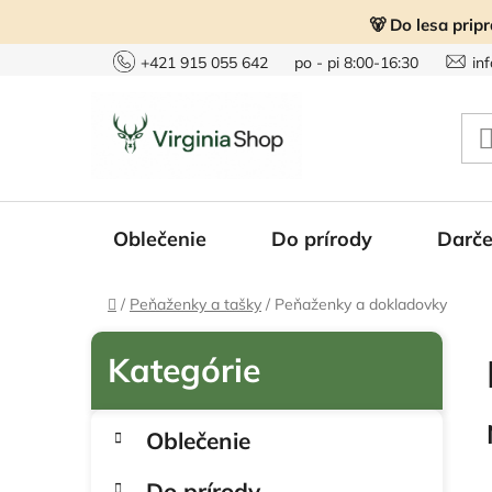
Prejsť
🐻 Do lesa prip
na
obsah
+421 915 055 642
po - pi 8:00-16:30
in
Oblečenie
Do prírody
Darče
Domov
/
Peňaženky a tašky
/
Peňaženky a dokladovky
B
o
č
K
Preskočiť
n
Oblečenie
a
kategórie
ý
t
p
Do prírody