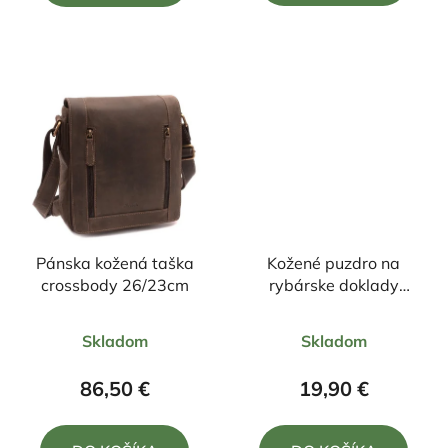
5
5
hviezdičiek.
hviezdičiek.
Pánska kožená taška
Kožené puzdro na
crossbody 26/23cm
rybárske doklady
motív šťuka 16/12cm
Priemerné
Priemerné
Skladom
Skladom
hodnotenie
hodnotenie
produktu
produktu
86,50 €
19,90 €
je
je
4,5
5,0