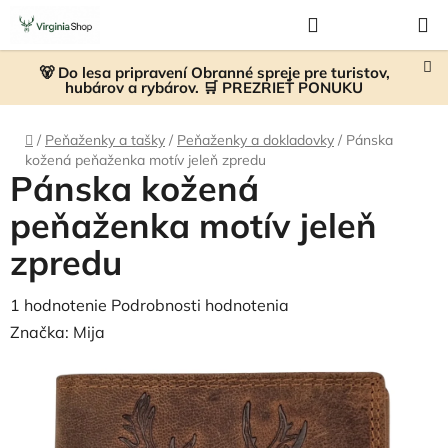
Prejsť
Hľadať
NÁKUP
na
KOŠÍK
obsah
🐻 Do lesa pripravení Obranné spreje pre turistov,
hubárov a rybárov. 🛒 PREZRIEŤ PONUKU
Domov
/
Peňaženky a tašky
/
Peňaženky a dokladovky
/
Pánska
kožená peňaženka motív jeleň zpredu
Pánska kožená
peňaženka motív jeleň
zpredu
Priemerné
1 hodnotenie
Podrobnosti hodnotenia
hodnotenie
Značka:
Mija
produktu
je
5,0
z