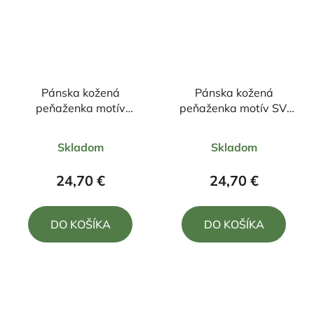
Pánska kožená
Pánska kožená
peňaženka motív
peňaženka motív SV.
diviak celý +zapínanie
Hubert
Priemerné
Priemerné
Skladom
Skladom
hodnotenie
hodnotenie
produktu
produktu
24,70 €
24,70 €
je
je
5,0
5,0
DO KOŠÍKA
DO KOŠÍKA
z
z
5
5
hviezdičiek.
hviezdičiek.