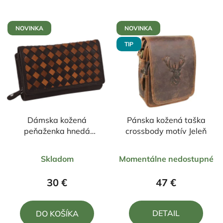
NOVINKA
NOVINKA
TIP
Dámska kožená
Pánska kožená taška
peňaženka hnedá
crossbody motív Jeleň
14,/8,5 cm
Priemerné
Priemerné
Skladom
Momentálne nedostupné
hodnotenie
hodnotenie
produktu
produktu
30 €
47 €
je
je
5,0
5,0
DETAIL
DO KOŠÍKA
z
z