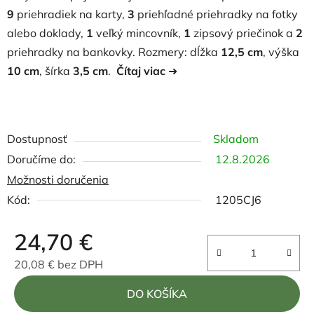
9
priehradiek na karty,
3
priehľadné priehradky na fotky
alebo doklady,
1
veľký mincovník,
1
zipsový priečinok a
2
priehradky na bankovky. Rozmery: dĺžka
12,5 cm
, výška
10 cm
, šírka
3,5 cm
.
Čítaj viac
➜
Dostupnosť
Skladom
12.8.2026
Možnosti doručenia
Kód:
1205CJ6
24,70 €
20,08 € bez DPH
Jednotková cena:
DO KOŠÍKA