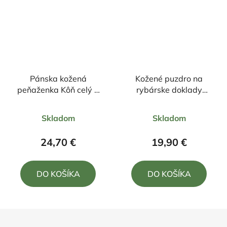
Pánska kožená
Kožené puzdro na
peňaženka Kôň celý +
rybárske doklady
zapínanie
motív šťuka 16/12cm
Priemerné
Priemerné
Skladom
Skladom
hodnotenie
hodnotenie
produktu
produktu
24,70 €
19,90 €
je
je
5,0
5,0
DO KOŠÍKA
DO KOŠÍKA
z
z
5
5
hviezdičiek.
hviezdičiek.
Z