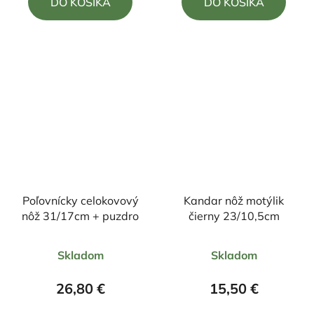
DO KOŠÍKA
DO KOŠÍKA
z
z
5
5
hviezdičiek.
hviezdičiek.
Poľovnícky celokovový
Kandar nôž motýlik
nôž 31/17cm + puzdro
čierny 23/10,5cm
Priemerné
Skladom
Skladom
hodnotenie
produktu
26,80 €
15,50 €
je