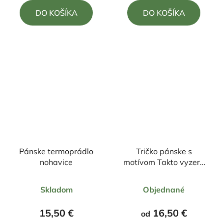
5,0
DO KOŠÍKA
DO KOŠÍKA
z
5
hviezdičiek.
Pánske termoprádlo
Tričko pánske s
nohavice
motívom Takto vyzerá
spokojný dôchodca
Priemerné
Skladom
Objednané
hodnotenie
produktu
15,50 €
16,50 €
od