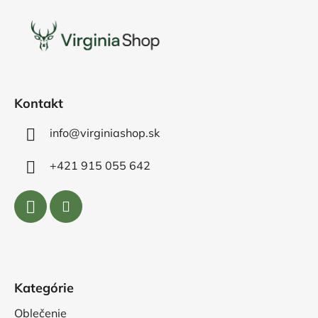
á
p
ä
t
i
e
Kontakt
info@virginiashop.sk
+421 915 055 642
Kategórie
Oblečenie