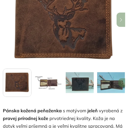
5
hviezdičiek.
Pánska kožená peňaženka
s motývom
jeleň
vyrobená z
pravej prírodnej kože
prvotriednej kvality. Koža je na
dotyk veľmi príjemná a je veľmi kvalitne spracovaná. Má