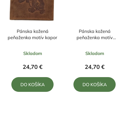
Pánska kožená
Pánska kožená
peňaženka motív kapor
peňaženka motív
srnec+zapínanie
Priemerné
Priemerné
Skladom
Skladom
hodnotenie
hodnotenie
produktu
produktu
24,70 €
24,70 €
je
je
5,0
5,0
DO KOŠÍKA
DO KOŠÍKA
z
z
5
5
hviezdičiek.
hviezdičiek.