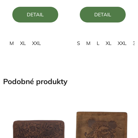
je
5,0
DETAIL
DETAIL
z
5
hviezdičiek.
M
XL
XXL
S
M
L
XL
XXL
3
Podobné produkty