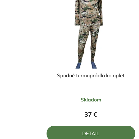
Spodné termoprádlo komplet
Priemerné
Skladom
hodnotenie
produktu
37 €
je
5,0
DETAIL
z