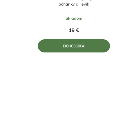
poháriky a lievik
Priemerné
Skladom
hodnotenie
produktu
19 €
je
5,0
DO KOŠÍKA
z
5
hviezdičiek.