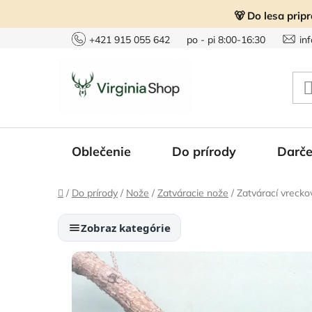
Prejsť
🐻 Do lesa prip
na
obsah
+421 915 055 642
po - pi 8:00-16:30
in
Oblečenie
Do prírody
Darče
Domov
/
Do prírody
/
Nože
/
Zatváracie nože
/
Zatvárací vrecko
Zobraz kategórie