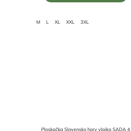
5
hviezdičiek.
M
L
XL
XXL
3XL
Ploskačka Slovensko hory vlajka SADA 4