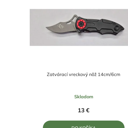
Zatvárací vreckový nôž 14cm/6cm
Priemerné
Skladom
hodnotenie
produktu
13 €
je
4,0