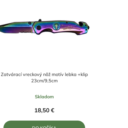
Zatvárací vreckový nôž motív lebka +klip
23cm/9,5cm
Priemerné
Skladom
hodnotenie
produktu
18,50 €
je
4,5