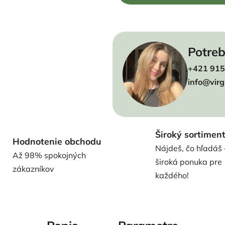
Potreb
+421 915
info@virg
Široký sortimen
Hodnotenie obchodu
Nájdeš, čo hľadáš 
Až 98% spokojných
široká ponuka pre
zákazníkov
každého!