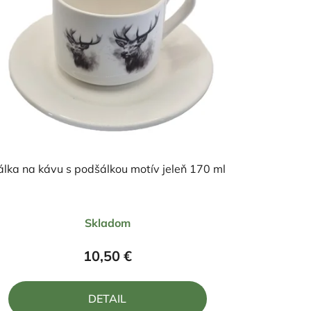
álka na kávu s podšálkou motív jeleň 170 ml
Priemerné
Skladom
hodnotenie
produktu
10,50 €
je
5,0
DETAIL
z