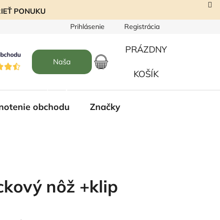
EZRIEŤ PONUKU
Prihlásenie
Registrácia
PRÁZDNY
Naša
NÁKUPNÝ
KOŠÍK
predajňa
KOŠÍK
notenie obchodu
Značky
ckový nôž +klip