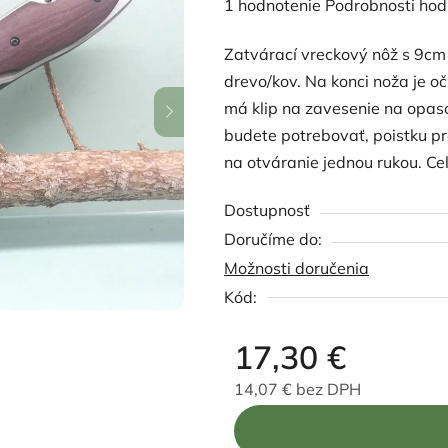
Priemerné
1 hodnotenie
Podrobnosti hod
hodnotenie
Zatvárací vreckový nôž s 9c
produktu
drevo/kov. Na konci noža je o
je
má klip na zavesenie na opas
5,0
budete potrebovať, poistku p
z
na otváranie jednou rukou. Ce
5
hviezdičiek.
Dostupnosť
Možnosti doručenia
Kód:
17,30 €
14,07 € bez DPH
Jednotková cena: