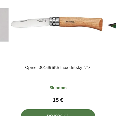
Opinel 001696KS Inox detský N°7
Priemerné
Skladom
hodnotenie
produktu
15 €
je
5,0