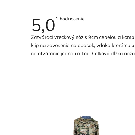
5,0
Priemerné
1 hodnotenie
hodnotenie
produktu
je
Zatvárací vreckový nôž s 9cm čepeľou a kombi
5,0
z
klip na zavesenie na opasok, vďaka ktorému b
5
hviezdičiek.
na otváranie jednou rukou. Celková dĺžka noža