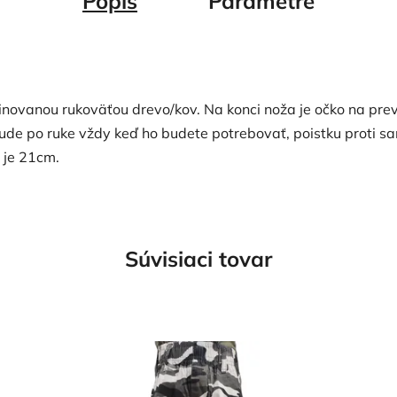
Popis
Parametre
novanou rukoväťou drevo/kov. Na konci noža je očko na pre
ude po ruke vždy keď ho budete potrebovať, poistku proti s
 je 21cm.
Súvisiaci tovar