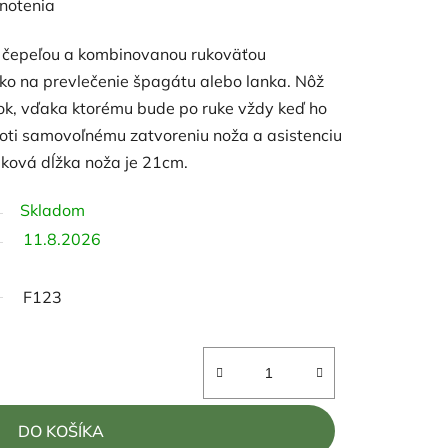
notenia
m čepeľou a kombinovanou rukoväťou
čko na prevlečenie špagátu alebo lanka. Nôž
ok, vďaka ktorému bude po ruke vždy keď ho
roti samovoľnému zatvoreniu noža a asistenciu
lková dĺžka noža je 21cm.
Skladom
11.8.2026
F123
DO KOŠÍKA