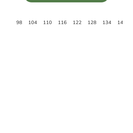
5
hviezdičiek.
98
104
110
116
122
128
134
140