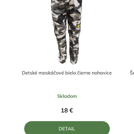
Detské maskáčové bielo čierne nohavice
Š
Priemerné
Skladom
hodnotenie
produktu
18 €
je
5,0
DETAIL
z