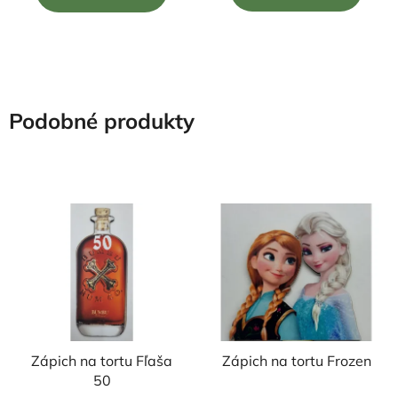
5
5
hviezdičiek.
hviezdičiek.
Podobné produkty
Zápich na tortu Fľaša
Zápich na tortu Frozen
50