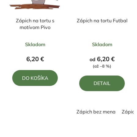
Zápich na tortu s
Zápich na tortu Futbal
motívom Pivo
Priemerné
Priemerné
Skladom
Skladom
hodnotenie
hodnotenie
produktu
produktu
6,20 €
6,20 €
od
je
je
(až –8 %)
5,0
5,0
DO KOŠÍKA
z
z
DETAIL
5
5
hviezdičiek.
hviezdičiek.
Zápich bez mena
Zápic