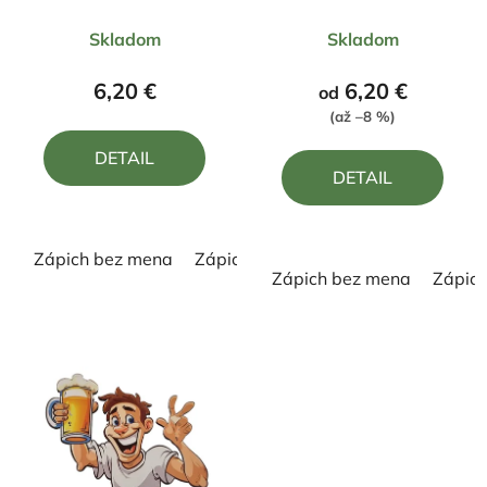
Priemerné
Priemerné
Skladom
Skladom
hodnotenie
hodnotenie
produktu
produktu
6,20 €
6,20 €
od
je
je
(až –8 %)
5,0
5,0
DETAIL
z
z
DETAIL
5
5
hviezdičiek.
hviezdičiek.
Zápich bez mena
Zápich s menom
Zápich bez mena
Zápic