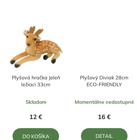
5
5
hviezdičiek.
hviezdičiek.
Plyšová hračka Jeleň
Plyšový Diviak 28cm
ležiaci 33cm
ECO-FRIENDLY
Priemerné
Priemerné
Skladom
Momentálne nedostupné
hodnotenie
hodnotenie
produktu
produktu
12 €
16 €
je
je
5,0
5,0
DETAIL
DO KOŠÍKA
z
z