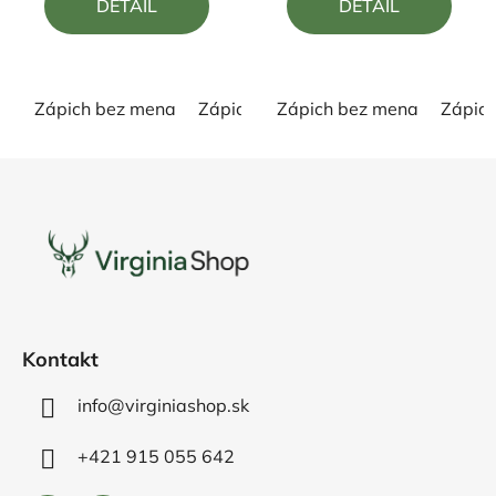
DETAIL
DETAIL
z
z
5
5
hviezdičiek.
hviezdičiek.
Zápich bez mena
Zápich s menom
Zápich bez mena
Zápic
Z
á
p
ä
t
i
e
Kontakt
info@virginiashop.sk
+421 915 055 642