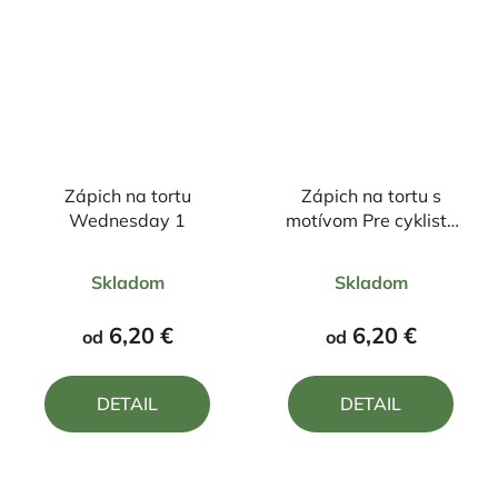
Zápich na tortu
Zápich na tortu s
Wednesday 1
motívom Pre cyklistu
"40"
Priemerné
Priemerné
Skladom
Skladom
hodnotenie
hodnotenie
produktu
produktu
6,20 €
6,20 €
od
od
je
je
5,0
5,0
DETAIL
DETAIL
z
z
5
5
hviezdičiek.
hviezdičiek.