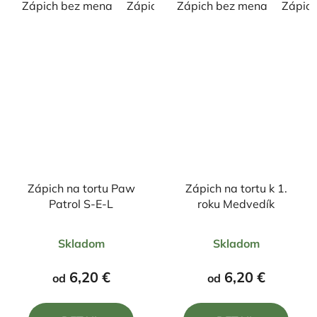
Zápich bez mena
Zápich s menom
Zápich bez mena
Zápic
Zápich na tortu Paw
Zápich na tortu k 1.
Patrol S-E-L
roku Medvedík
Priemerné
Priemerné
Skladom
Skladom
hodnotenie
hodnotenie
produktu
produktu
6,20 €
6,20 €
od
od
je
je
5,0
5,0