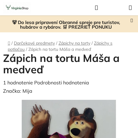
Prejsť
Hľadať
NÁKUP
na
KOŠÍK
obsah
🐻 Do lesa pripravení Obranné spreje pre turistov,
hubárov a rybárov. 🛒 PREZRIEŤ PONUKU
Domov
/
Darčekové predmety
/
Zápichy na torty
/
Zápichy s
potlačou
/
Zápich na tortu Máša a medveď
Zápich na tortu Máša a
medveď
Priemerné
1 hodnotenie
Podrobnosti hodnotenia
hodnotenie
Značka:
Mija
produktu
je
5,0
z
5