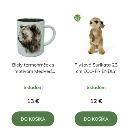
Biely termohrnček s
Plyšová Surikata 23
motívom Medveď
cm ECO-FRIENDLY
300ml
Priemerné
Priemerné
Skladom
Skladom
hodnotenie
hodnotenie
produktu
produktu
13 €
12 €
je
je
5,0
5,0
DO KOŠÍKA
DO KOŠÍKA
z
z