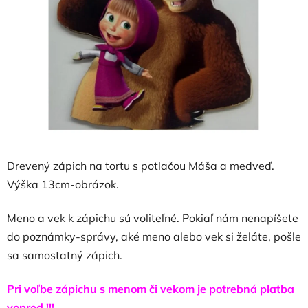
hviezdičiek.
Drevený zápich na tortu s potlačou Máša a medveď.
Výška 13cm-obrázok.
Meno a vek k zápichu sú voliteľné. Pokiaľ nám nenapíšete
do poznámky-správy, aké meno alebo vek si želáte, pošle
sa samostatný zápich.
Pri voľbe zápichu s menom či vekom je potrebná platba
vopred !!!