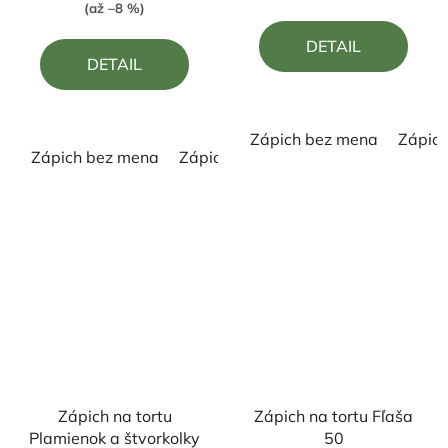
je
je
(až –8 %)
4,0
5,0
DETAIL
z
z
DETAIL
5
5
hviezdičiek.
hviezdičiek.
Zápich bez mena
Zápic
Zápich bez mena
Zápich s menom
Zápich na tortu
Zápich na tortu Fľaša
Plamienok a štvorkolky
50