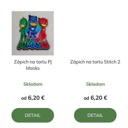
Zápich na tortu PJ
Zápich na tortu Stitch 2
Masks
Priemerné
Priemerné
Skladom
Skladom
hodnotenie
hodnotenie
produktu
produktu
6,20 €
6,20 €
od
od
je
je
5,0
5,0
DETAIL
DETAIL
z
z
5
5