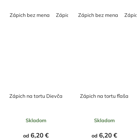
hviezdičiek.
hviezdičiek.
Zápich bez mena
Zápich s menom
Zápich bez mena
Zápic
Zápich na tortu Dievča
Zápich na tortu fľaša
Priemerné
Priemerné
Skladom
Skladom
hodnotenie
hodnotenie
produktu
produktu
6,20 €
6,20 €
od
od