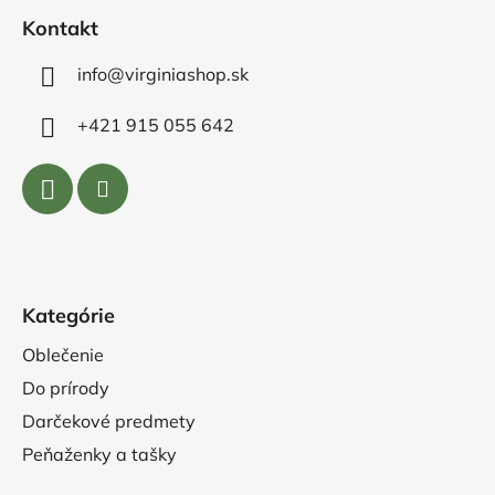
e
Kontakt
info@virginiashop.sk
+421 915 055 642
Kategórie
Oblečenie
Do prírody
Darčekové predmety
Peňaženky a tašky