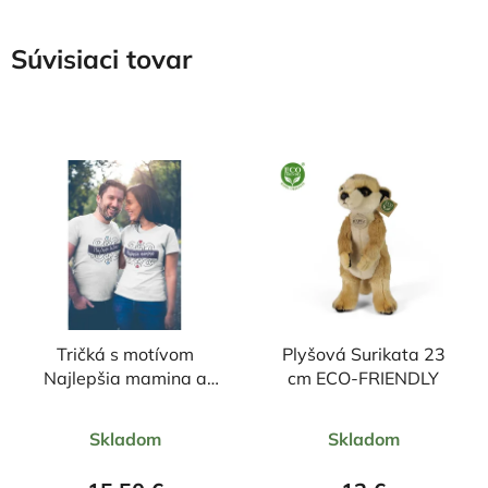
Súvisiaci tovar
Tričká s motívom
Plyšová Surikata 23
Najlepšia mamina a
cm ECO-FRIENDLY
Najlepší tatino
Priemerné
Priemerné
Skladom
Skladom
hodnotenie
hodnotenie
produktu
produktu