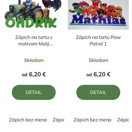
Zápich na tortu s
Zápich na tortu Paw
motívom Malý
Patrol 1
traktorista
Priemerné
Priemerné
Skladom
Skladom
hodnotenie
hodnotenie
produktu
produktu
6,20 €
6,20 €
od
od
je
je
5,0
5,0
DETAIL
DETAIL
z
z
5
5
hviezdičiek.
hviezdičiek.
Zápich bez mena
Zápich s menom
Zápich bez mena
Zápic