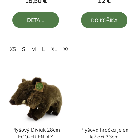
15,50 €
12 €
je
je
5,0
5,0
DETAIL
DO KOŠÍKA
z
z
5
5
hviezdičiek.
hviezdičiek.
XS
S
M
L
XL
XXL
3XL
4XL
Plyšový Diviak 28cm
Plyšová hračka Jeleň
ECO-FRIENDLY
ležiaci 33cm