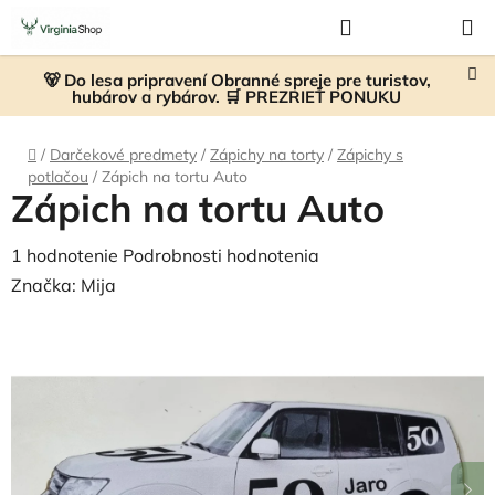
Prejsť
Hľadať
NÁKUP
na
KOŠÍK
obsah
🐻 Do lesa pripravení Obranné spreje pre turistov,
hubárov a rybárov. 🛒 PREZRIEŤ PONUKU
Domov
/
Darčekové predmety
/
Zápichy na torty
/
Zápichy s
potlačou
/
Zápich na tortu Auto
Zápich na tortu Auto
Priemerné
1 hodnotenie
Podrobnosti hodnotenia
hodnotenie
Značka:
Mija
produktu
je
5,0
z
5
hviezdičiek.