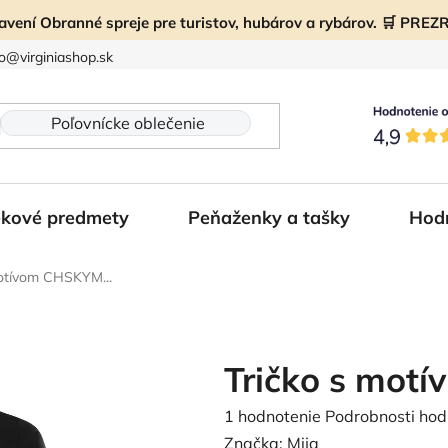
ravení Obranné spreje pre turistov, hubárov a rybárov. 🛒 PR
fo@virginiashop.sk
kové predmety
Peňaženky a tašky
Hod
motívom CHSKYM...
Tričko s mot
Priemerné
1 hodnotenie
Podrobnosti hod
hodnotenie
Značka:
Mija