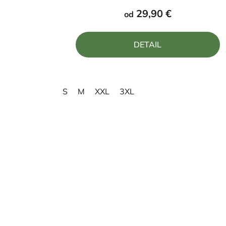
produktu
29,90 €
od
je
4,0
DETAIL
z
5
hviezdičiek.
S
M
XXL
3XL