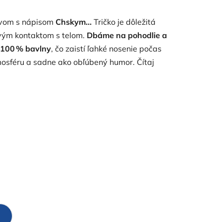
kávom s nápisom
Chskym...
Tričko je dôležitá
rvým kontaktom s telom.
Dbáme na pohodlie a
100 % bavlny
, čo zaistí ľahké nosenie počas
tmosféru a sadne ako obľúbený humor.
Čítaj