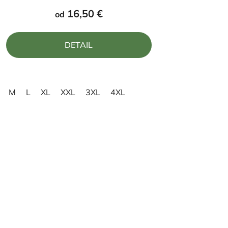
produktu
16,50 €
od
je
5,0
DETAIL
z
5
hviezdičiek.
M
L
XL
XXL
3XL
4XL