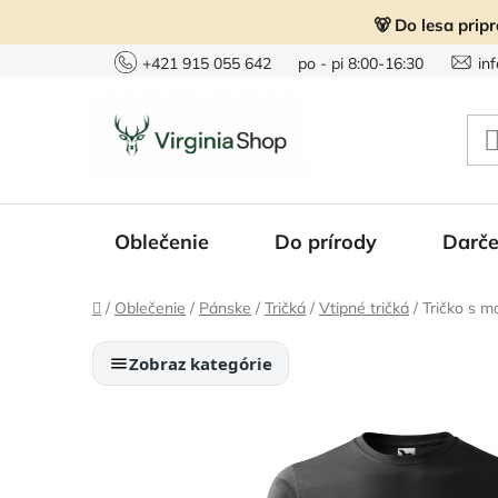
Prejsť
🐻 Do lesa prip
na
obsah
+421 915 055 642
po - pi 8:00-16:30
in
Oblečenie
Do prírody
Darče
Domov
/
Oblečenie
/
Pánske
/
Tričká
/
Vtipné tričká
/
Tričko s 
Zobraz kategórie