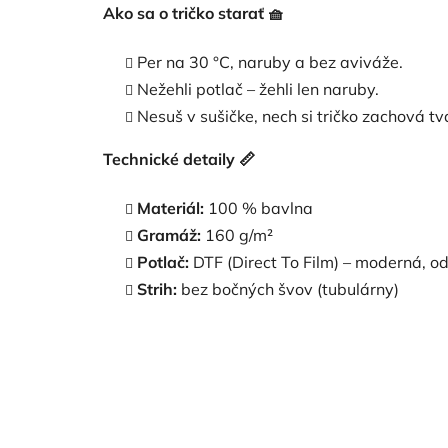
Ako sa o tričko starať
🧺
Per na 30 °C, naruby a bez aviváže.
Nežehli potlač – žehli len naruby.
Nesuš v sušičke, nech si tričko zachová tva
Technické detaily
📏
Materiál:
100 % bavlna
Gramáž:
160 g/m²
Potlač:
DTF (Direct To Film) – moderná, od
Strih:
bez bočných švov (tubulárny)