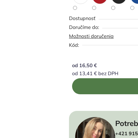
Dostupnosť
Možnosti doručenia
Kód:
od
16,50 €
od
13,41 €
bez DPH
Jednotková cena:
Potreb
+421 915