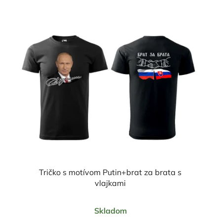
Tričko s motívom Putin+brat za brata s
vlajkami
Priemerné
Skladom
hodnotenie