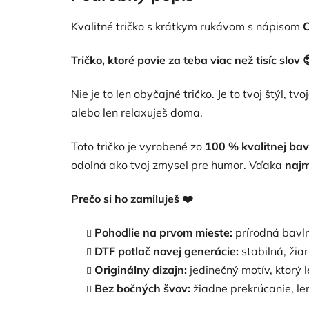
5
hviezdičiek.
Kvalitné tričko s krátkym rukávom s nápisom
C
Tričko, ktoré povie za teba viac než tisíc slov

Nie je to len obyčajné tričko. Je to tvoj štýl, t
alebo len relaxuješ doma.
Toto tričko je vyrobené zo
100 % kvalitnej bav
odolná ako tvoj zmysel pre humor. Vďaka
najm
Prečo si ho zamiluješ
❤️
Pohodlie na prvom mieste:
prírodná bavlna
DTF potlač novej generácie:
stabilná, žia
Originálny dizajn:
jedinečný motív, ktorý 
Bez bočných švov:
žiadne prekrúcanie, le