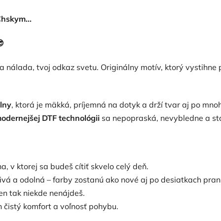
hskym...

voja nálada, tvoj odkaz svetu. Originálny motív, ktorý vystihne
lny
, ktorá je mäkká, príjemná na dotyk a drží tvar aj po mno
odernejšej DTF technológii
sa nepopraská, nevybledne a stá
, v ktorej sa budeš cítiť skvelo celý deň.
rivá a odolná – farby zostanú ako nové aj po desiatkach praní
len tak niekde nenájdeš.
n čistý komfort a voľnosť pohybu.