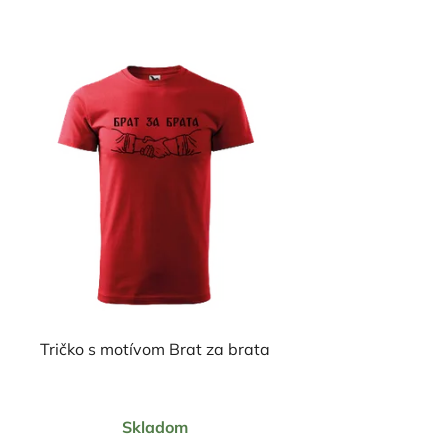
Tričko s motívom Brat za brata
Priemerné
Skladom
hodnotenie