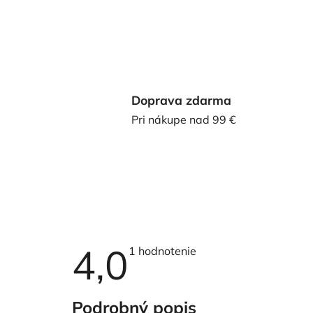
Doprava zdarma
Pri nákupe nad 99 €
4,0
Priemerné
1 hodnotenie
hodnotenie
produktu
je
4,0
Podrobný popis
z