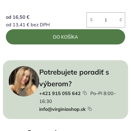
od
16,50 €
od
13,41 €
bez DPH
Jednotková cena:
DO KOŠÍKA
Potrebujete poradiť s
výberom?
+421 915 055 642
Po–Pi 8:00–
16:30
info@virginiashop.sk