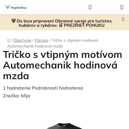
Prejsť
Hľadať
NÁKUP
na
KOŠÍK
obsah
🐻 Do lesa pripravení Obranné spreje pre turistov,
hubárov a rybárov. 🛒 PREZRIEŤ PONUKU
Domov
/
Oblečenie
/
Pánske
/
Tričko s vtipným motívom
Automechanik hodinová mzda
Tričko s vtipným motívom
Automechanik hodinová
mzda
Priemerné
1 hodnotenie
Podrobnosti hodnotenia
hodnotenie
Značka:
Mija
produktu
je
5,0
z