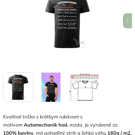
5
hviezdičiek.
Kvalitné tričko s krátkym rukávom s
motívom
Automechanik hod.
mzda.
Je vyrobené zo
100% bavlny
, má pohodlný strih a ľahkú váhu
160g / m2
,