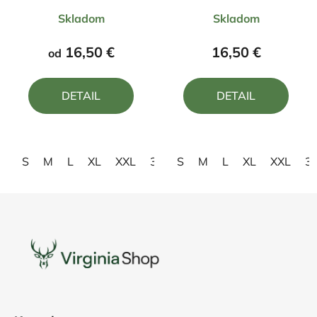
Priemerné
Priemerné
Skladom
Skladom
hodnotenie
hodnotenie
produktu
produktu
16,50 €
16,50 €
od
je
je
5,0
5,0
DETAIL
DETAIL
z
z
5
5
hviezdičiek.
hviezdičiek.
S
M
L
XL
XXL
3XL
S
4XL
M
L
XL
XXL
3
Z
á
p
ä
t
i
e