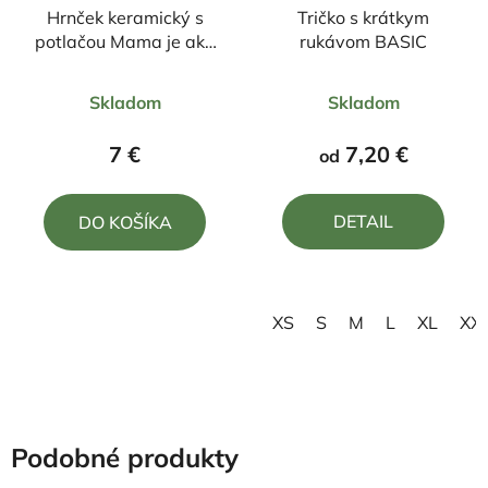
Hrnček keramický s
Tričko s krátkym
potlačou Mama je ako
rukávom BASIC
kvetina, krásna a
Priemerné
Priemerné
jedinečná
Skladom
Skladom
hodnotenie
hodnotenie
produktu
produktu
7 €
7,20 €
od
je
je
5,0
5,0
DETAIL
DO KOŠÍKA
z
z
5
5
hviezdičiek.
hviezdičiek.
XS
S
M
L
XL
XX
Podobné produkty