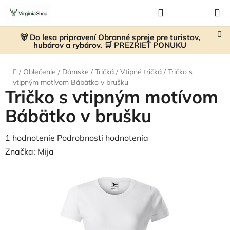
Prejsť
Hľadať
NÁKUP
na
KOŠÍK
obsah
🐻 Do lesa pripravení Obranné spreje pre turistov,
hubárov a rybárov. 🛒 PREZRIEŤ PONUKU
Domov
/
Oblečenie
/
Dámske
/
Tričká
/
Vtipné tričká
/
Tričko s
vtipným motívom Bábätko v brušku
Tričko s vtipným motívom
Bábätko v brušku
Priemerné
1 hodnotenie
Podrobnosti hodnotenia
hodnotenie
Značka:
Mija
produktu
je
4,0
z
5