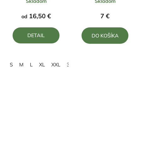
Skladom
Skladom
hodnotenie
hodnotenie
produktu
produktu
16,50 €
7 €
od
je
je
5,0
5,0
DETAIL
DO KOŠÍKA
z
z
5
5
hviezdičiek.
hviezdičiek.
S
M
L
XL
XXL
3XL
4XL