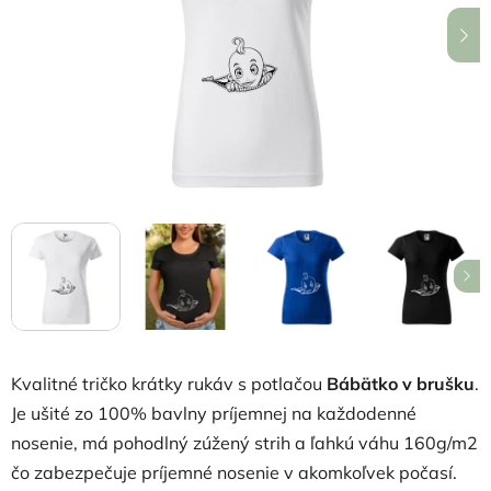
hviezdičiek.
Kvalitné tričko krátky rukáv s potlačou
Bábätko v brušku
.
Je ušité zo 100% bavlny príjemnej na každodenné
nosenie, má pohodlný zúžený strih a ľahkú váhu 160g/m2
čo zabezpečuje príjemné nosenie v akomkoľvek počasí.