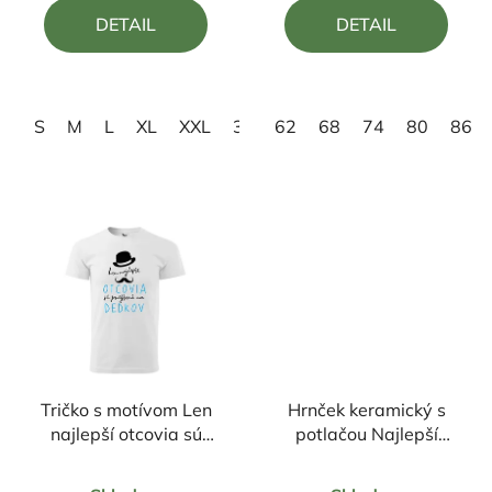
5,0
4,9
DETAIL
DETAIL
z
z
5
5
hviezdičiek.
hviezdičiek.
S
M
L
XL
XXL
3XL
62
4XL
68
74
80
86
Tričko s motívom Len
Hrnček keramický s
najlepší otcovia sú
potlačou Najlepší
povýšení na dedkov
tatino v celej galaxii
Priemerné
Priemerné