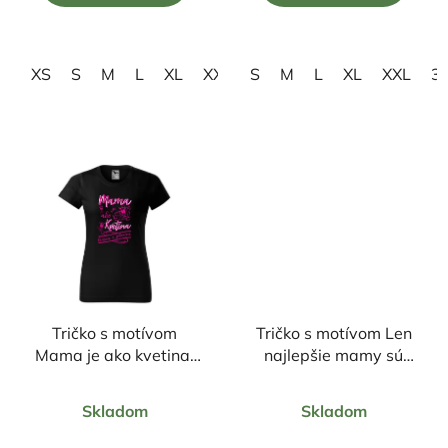
5
5
hviezdičiek.
hviezdičiek.
XS
S
M
L
XL
XXL
S
3XL
M
L
XL
XXL
3
Tričko s motívom
Tričko s motívom Len
Mama je ako kvetina,
najlepšie mamy sú
krásna a jedinečná
povýšené na babky
Priemerné
Priemerné
Skladom
Skladom
hodnotenie
hodnotenie