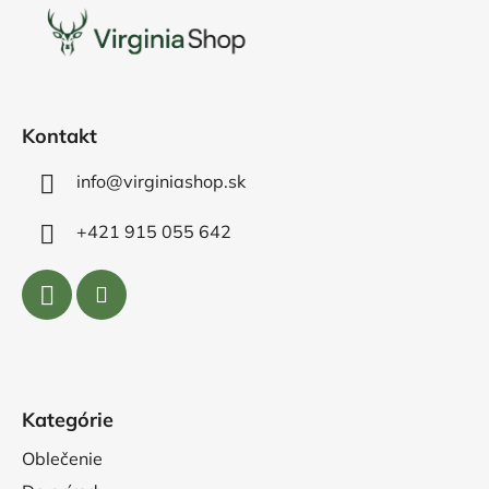
p
ä
t
i
e
Kontakt
info@virginiashop.sk
+421 915 055 642
Kategórie
Oblečenie