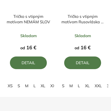
Tričko s vtipným
Tričko s vtipným
motívom NEMÁM SLOV
motívom Rusovláska je
ako štvorlístok, ťažko ju
Priemerné
Priemerné
nájsť, šťastie ju mať
Skladom
Skladom
hodnotenie
hodnotenie
produktu
produktu
16 €
16 €
od
od
je
je
5,0
5,0
DETAIL
DETAIL
z
z
5
5
hviezdičiek.
hviezdičiek.
XS
S
M
L
XL
XXL
S
3XL
M
L
XL
XXL
3
Z
á