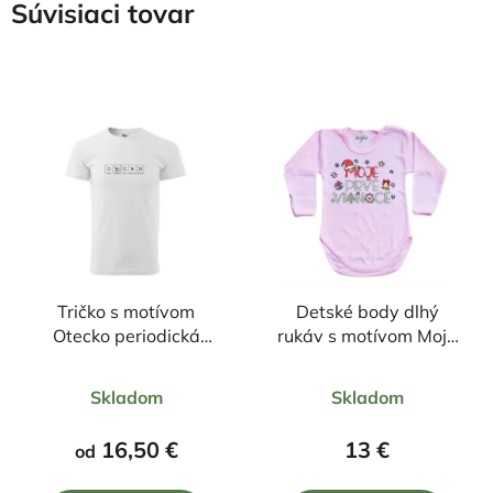
Súvisiaci tovar
Tričko s motívom
Detské body dlhý
Otecko periodická
rukáv s motívom Moje
tabuľka
prvé Vianoce
Priemerné
Priemerné
Skladom
Skladom
hodnotenie
hodnotenie
produktu
produktu
16,50 €
13 €
od
je
je