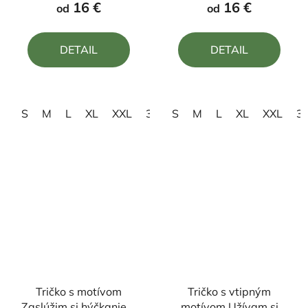
produktu
produktu
16 €
16 €
od
od
je
je
5,0
5,0
DETAIL
DETAIL
z
z
5
5
hviezdičiek.
hviezdičiek.
S
M
L
XL
XXL
3XL
S
M
L
XL
XXL
3
Tričko s motívom
Tričko s vtipným
Zaslúžim si hýčkanie a
motívom Užívam si