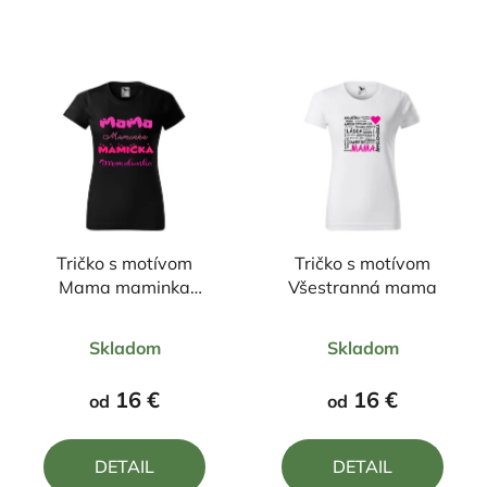
Tričko s motívom
Tričko s motívom
Mama maminka
Všestranná mama
mamička mamulienka
Priemerné
Priemerné
Skladom
Skladom
hodnotenie
hodnotenie
produktu
produktu
16 €
16 €
od
od
je
je
5,0
5,0
DETAIL
DETAIL
z
z