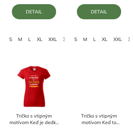
5,0
5,0
DETAIL
DETAIL
z
z
5
5
hviezdičiek.
hviezdičiek.
S
M
L
XL
XXL
3XL
S
M
L
XL
XXL
3
Tričko s vtipným
Tričko s vtipným
motívom Keď je dedko
motívom Keď to
stratený tak ho babka
neopraví ocino tak