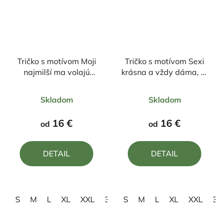
Tričko s motívom Moji
Tričko s motívom Sexi
najmilší ma volajú
krásna a vždy dáma, aj
starká
keď som už stará
Priemerné
Priemerné
mama
Skladom
Skladom
hodnotenie
hodnotenie
produktu
produktu
16 €
16 €
od
od
je
je
5,0
5,0
DETAIL
DETAIL
z
z
5
5
hviezdičiek.
hviezdičiek.
S
M
L
XL
XXL
3XL
S
M
L
XL
XXL
3