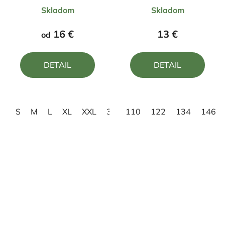
Priemerné
Priemerné
usmerní
nikto
Skladom
Skladom
hodnotenie
hodnotenie
produktu
produktu
16 €
13 €
od
je
je
5,0
5,0
DETAIL
DETAIL
z
z
5
5
hviezdičiek.
hviezdičiek.
S
M
L
XL
XXL
3XL
110
122
134
146