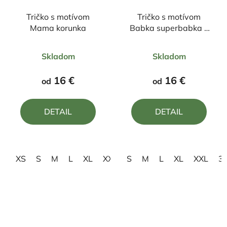
Tričko s motívom
Tričko s motívom
Mama korunka
Babka superbabka v
záhrade sa stále
Priemerné
Priemerné
hrabká
Skladom
Skladom
hodnotenie
hodnotenie
produktu
produktu
16 €
16 €
od
od
je
je
4,5
4,0
DETAIL
DETAIL
z
z
5
5
hviezdičiek.
hviezdičiek.
XS
S
M
L
XL
XXL
S
3XL
M
L
XL
XXL
3