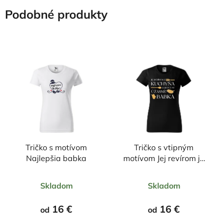
Podobné produkty
Tričko s motívom
Tričko s vtipným
Najlepšia babka
motívom Jej revírom je
kuchyňa, jej jedlá sú
Priemerné
Priemerné
úžasné BABKA
Skladom
Skladom
hodnotenie
hodnotenie
produktu
produktu
16 €
16 €
od
od
je
je