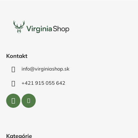
Z
á
p
ä
t
i
e
Kontakt
info@virginiashop.sk
+421 915 055 642
Kategórie