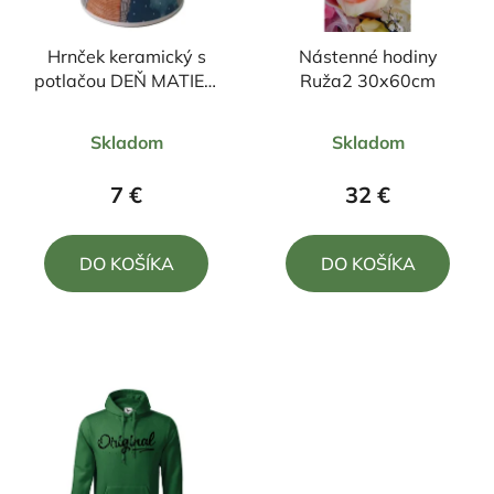
Hrnček keramický s
Nástenné hodiny
potlačou DEŇ MATIEK,
Ruža2 30x60cm
PRE MOJU DCÉRU
Priemerné
Priemerné
330ml
Skladom
Skladom
hodnotenie
hodnotenie
produktu
produktu
7 €
32 €
je
je
5,0
5,0
DO KOŠÍKA
DO KOŠÍKA
z
z
5
5
hviezdičiek.
hviezdičiek.