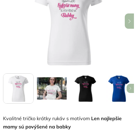
5
hviezdičiek.
Kvalitné tričko krátky rukáv s motívom
Len najlepšie
mamy sú povýšené na babky