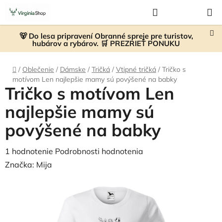
Prejsť
Hľadať
NÁKUP
na
KOŠÍK
obsah
🐻 Do lesa pripravení Obranné spreje pre turistov,
hubárov a rybárov. 🛒 PREZRIEŤ PONUKU
Domov
/
Oblečenie
/
Dámske
/
Tričká
/
Vtipné tričká
/
Tričko s
motívom Len najlepšie mamy sú povýšené na babky
Tričko s motívom Len
najlepšie mamy sú
povýšené na babky
Priemerné
1 hodnotenie
Podrobnosti hodnotenia
hodnotenie
Značka:
Mija
produktu
je
5,0
z