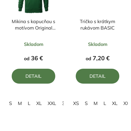
Mikina s kapucňou s
Tričko s krátkym
motívom Original
rukávom BASIC
čierny nápis
Priemerné
Priemerné
Skladom
Skladom
hodnotenie
hodnotenie
produktu
produktu
36 €
7,20 €
od
od
je
je
5,0
5,0
DETAIL
DETAIL
z
z
5
5
hviezdičiek.
hviezdičiek.
S
M
L
XL
XXL
3XL
XS
S
M
L
XL
XX