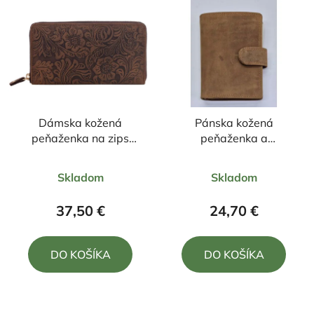
Dámska kožená
Pánska kožená
peňaženka na zips
peňaženka a
19/10,5cm
dokladovka v jednom
Priemerné
Priemerné
Skladom
Skladom
hodnotenie
hodnotenie
produktu
produktu
37,50 €
24,70 €
je
je
5,0
5,0
DO KOŠÍKA
DO KOŠÍKA
z
z
5
5
hviezdičiek.
hviezdičiek.