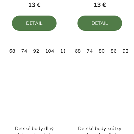
produktu
produktu
13 €
13 €
je
je
4,7
4,7
DETAIL
DETAIL
z
z
5
5
hviezdičiek.
hviezdičiek.
68
74
92
104
110
68
74
80
86
92
Detské body dlhý
Detské body krátky