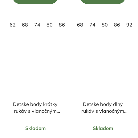
5
5
hviezdičiek.
hviezdičiek.
62
68
74
80
86
92
68
98
74
80
86
92
Detské body krátky
Detské body dlhý
rukáv s vianočným
rukáv s vianočným
motívom Škriatkovia
motívom Veselé
Priemerné
Priemerné
Vianoce
Skladom
Skladom
hodnotenie
hodnotenie