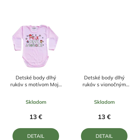
Detské body dlhý
Detské body dlhý
rukáv s motívom Moje
rukáv s vianočným
prvé Vianoce
motívom Mimoň
Priemerné
Priemerné
Skladom
Skladom
hodnotenie
hodnotenie
produktu
produktu
13 €
13 €
je
je
4,9
5,0
DETAIL
DETAIL
z
z