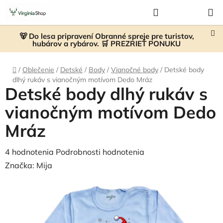
Prejsť
Hľadať
NÁKUP
na
KOŠÍK
obsah
🐻 Do lesa pripravení Obranné spreje pre turistov,
hubárov a rybárov. 🛒 PREZRIEŤ PONUKU
Domov
/
Oblečenie
/
Detské
/
Body
/
Vianočné body
/
Detské body
dlhý rukáv s vianočným motívom Dedo Mráz
Detské body dlhý rukáv s
vianočným motívom Dedo
Mráz
Priemerné
4 hodnotenia
Podrobnosti hodnotenia
hodnotenie
Značka:
Mija
produktu
je
4,8
z