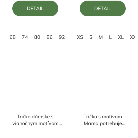
5,0
4,7
DETAIL
DETAIL
z
z
5
5
hviezdičiek.
hviezdičiek.
68
74
80
86
92
98
XS
110
S
M
122
L
134
XL
14
XX
Tričko dámske s
Tričko s motívom
vianočným motívom
Mama potrebuje
Rodinka úžasných
vianočný punč
Priemerné
Priemerné
Veselé Vianoce