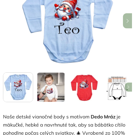
5
hviezdičiek.
Naše detské vianočné body s motívom
Dedo Mráz
je
mäkučké, hebké a navrhnuté tak, aby sa bábätko cítilo
pohodlne počas celých sviatkov. 🎄 Vyrobené zo 100%