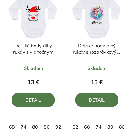
Detské body dlhý
Detské body dlhý
rukáv s vianočným
rukáv s rozprávkovým
motívom Sobík25
motívom Frozen
Priemerné
Priemerné
Skladom
Skladom
hodnotenie
hodnotenie
produktu
produktu
13 €
13 €
je
je
5,0
5,0
DETAIL
DETAIL
z
z
5
5
hviezdičiek.
hviezdičiek.
68
74
80
86
92
98
62
68
74
80
86