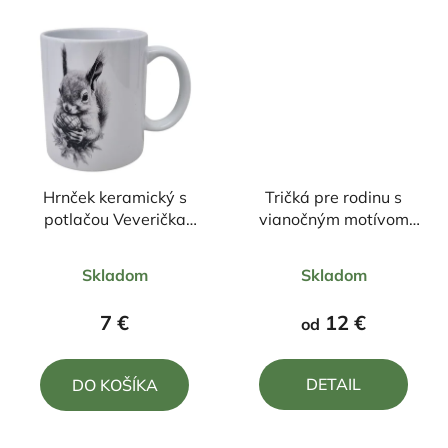
Hrnček keramický s
Tričká pre rodinu s
potlačou Veverička
vianočným motívom
330ml
Snehuliak s vtáčikmi
Priemerné
Priemerné
Skladom
Skladom
hodnotenie
hodnotenie
produktu
produktu
7 €
12 €
od
je
je
5,0
4,8
DETAIL
DO KOŠÍKA
z
z
5
5
hviezdičiek.
hviezdičiek.