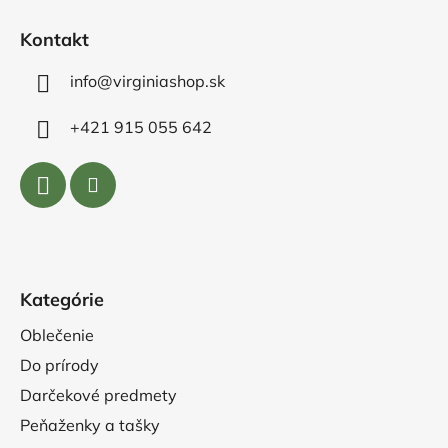
e
Kontakt
info@virginiashop.sk
+421 915 055 642
Kategórie
Oblečenie
Do prírody
Darčekové predmety
Peňaženky a tašky