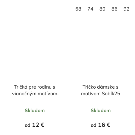
68
74
80
86
92
Tričká pre rodinu s
Tričko dámske s
vianočným motívom
motívom Sobík25
Škriatok
Priemerné
Priemerné
Skladom
Skladom
hodnotenie
hodnotenie
produktu
produktu
12 €
16 €
od
od
je
je