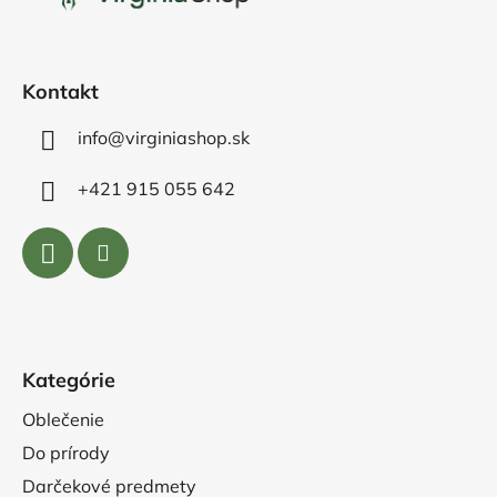
t
i
e
Kontakt
info@virginiashop.sk
+421 915 055 642
Kategórie
Oblečenie
Do prírody
Darčekové predmety