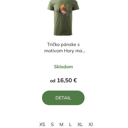
Tričko pánske s
motívom Hory ma
volajú
Priemerné
Skladom
hodnotenie
produktu
16,50 €
od
je
5,0
DETAIL
z
5
hviezdičiek.
XS
S
M
L
XL
XXL
3XL
4XL