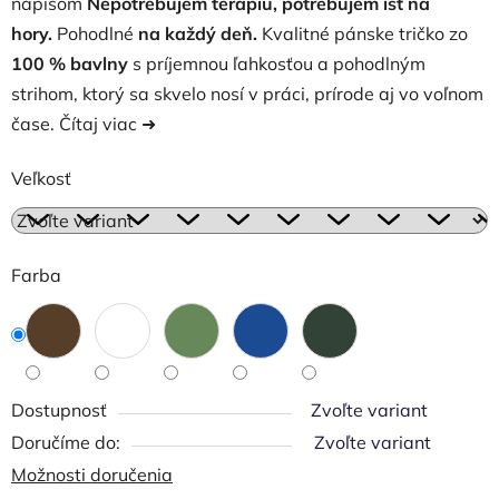
nápisom
Nepotrebujem terapiu, potrebujem ísť na
hory.
Pohodlné
na každý deň.
Kvalitné pánske tričko zo
100 % bavlny
s príjemnou ľahkosťou a pohodlným
strihom, ktorý sa skvelo nosí v práci, prírode aj vo voľnom
čase.
Čítaj viac ➜
Veľkosť
Farba
Dostupnosť
Zvoľte variant
Zvoľte variant
Možnosti doručenia