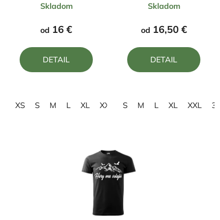
Skladom
Skladom
hodnotenie
hodnotenie
produktu
produktu
16 €
16,50 €
od
od
je
je
4,5
5,0
DETAIL
DETAIL
z
z
5
5
hviezdičiek.
hviezdičiek.
XS
S
M
L
XL
XXL
S
3XL
M
L
XL
XXL
3