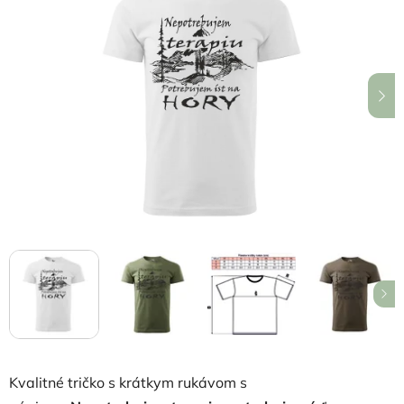
5,0
z
5
hviezdičiek.
Kvalitné tričko s krátkym rukávom s