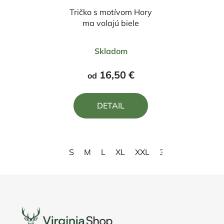
Tričko s motívom Hory
ma volajú biele
Priemerné
Skladom
hodnotenie
produktu
16,50 €
od
je
5,0
DETAIL
z
5
hviezdičiek.
S
M
L
XL
XXL
3XL
4XL
Z
á
p
ä