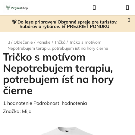
Prejsť
Hľadať
NÁKUP
na
KOŠÍK
obsah
🐻 Do lesa pripravení Obranné spreje pre turistov,
hubárov a rybárov. 🛒 PREZRIEŤ PONUKU
Domov
/
Oblečenie
/
Pánske
/
Tričká
/
Tričko s motívom
Nepotrebujem terapiu, potrebujem ísť na hory čierne
Tričko s motívom
Nepotrebujem terapiu,
potrebujem ísť na hory
čierne
Priemerné
1 hodnotenie
Podrobnosti hodnotenia
hodnotenie
Značka:
Mija
produktu
je