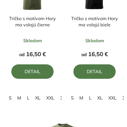
Tričko s motívom Hory
Tričko s motívom Hory
ma volajú čierne
ma volajú biele
Priemerné
Priemerné
Skladom
Skladom
hodnotenie
hodnotenie
produktu
produktu
16,50 €
16,50 €
od
od
je
je
5,0
5,0
DETAIL
DETAIL
z
z
5
5
hviezdičiek.
hviezdičiek.
S
M
L
XL
XXL
3XL
S
4XL
M
L
XL
XXL
3