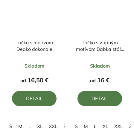
Tričko s motívom
Tričko s vtipným
Dedko dokonale
motívom Babka stála
vyzretý ročník
mladica parketová
Priemerné
Priemerné
levica
Skladom
Skladom
hodnotenie
hodnotenie
produktu
produktu
16,50 €
16 €
od
od
je
je
5,0
5,0
DETAIL
DETAIL
z
z
5
5
hviezdičiek.
hviezdičiek.
S
M
L
XL
XXL
3XL
S
4XL
M
L
XL
XXL
3