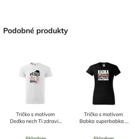
Podobné produkty
Tričko s motívom
Tričko s motívom
Dedko nech Ti zdravie
Babka superbabka v
slúži ,nech po Tebe
záhrade sa stále
Priemerné
Priemerné
babka túži.
hrabká
Skladom
Skladom