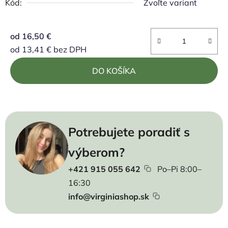
Kód:
Zvoľte variant
od
16,50 €
od
13,41 €
bez DPH
Jednotková cena:
DO KOŠÍKA
Potrebujete poradiť s
výberom?
+421 915 055 642
Po–Pi 8:00–
16:30
info@virginiashop.sk