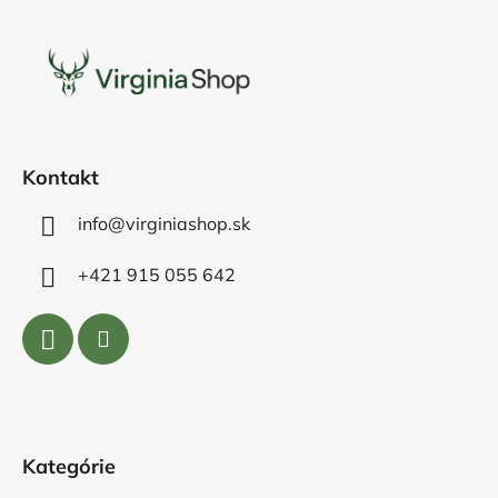
á
p
ä
t
i
e
Kontakt
info@virginiashop.sk
+421 915 055 642
Kategórie