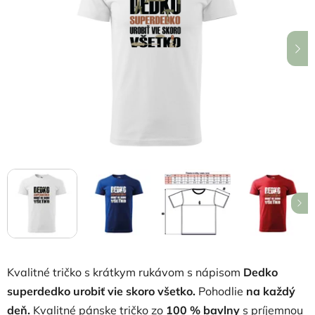
5
hviezdičiek.
Kvalitné tričko s krátkym rukávom s nápisom
Dedko
superdedko urobiť vie skoro všetko
.
Pohodlie
na každý
deň.
Kvalitné pánske tričko zo
100 % bavlny
s príjemnou