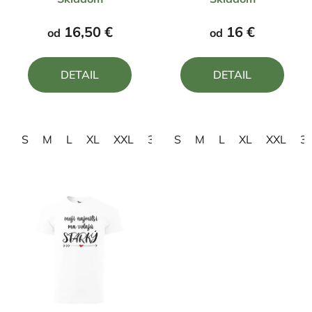
hodnotenie
hodnotenie
produktu
produktu
16,50 €
16 €
od
od
je
je
4,0
4,0
DETAIL
DETAIL
z
z
5
5
hviezdičiek.
hviezdičiek.
S
M
L
XL
XXL
3XL
S
4XL
M
L
XL
XXL
3