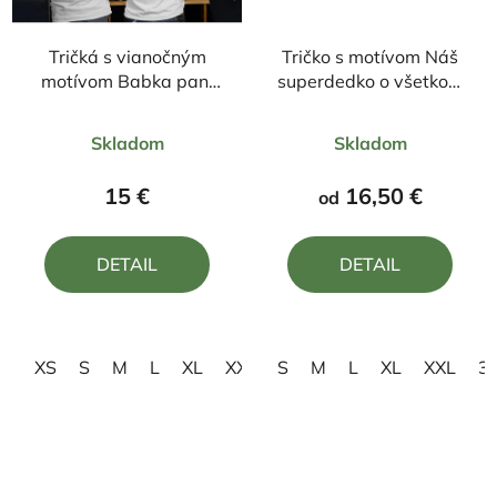
Tričká s vianočným
Tričko s motívom Náš
motívom Babka pani
superdedko o všetkom
Santová koláčmi nás
vie skoro všetko
Priemerné
Priemerné
nachová a Ten náš
Skladom
Skladom
dedko vyzerá ako
hodnotenie
hodnotenie
Santa nádhera
produktu
produktu
15 €
16,50 €
od
je
je
5,0
4,7
DETAIL
DETAIL
z
z
5
5
hviezdičiek.
hviezdičiek.
XS
S
M
L
XL
XXL
S
3XL
M
4XL
L
XL
XXL
3