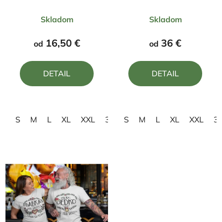
Originál
Priemerné
Priemerné
Skladom
Skladom
hodnotenie
hodnotenie
produktu
produktu
16,50 €
36 €
od
od
je
je
5,0
5,0
DETAIL
DETAIL
z
z
5
5
hviezdičiek.
hviezdičiek.
S
M
L
XL
XXL
3XL
S
4XL
M
L
XL
XXL
3