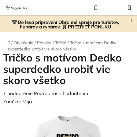
Prejsť
Hľadať
NÁKUP
na
KOŠÍK
obsah
🐻 Do lesa pripravení Obranné spreje pre turistov,
hubárov a rybárov. 🛒 PREZRIEŤ PONUKU
Domov
/
Oblečenie
/
Pánske
/
Tričká
/
Tričko s motívom Dedko
superdedko urobiť vie skoro všetko
Tričko s motívom Dedko
superdedko urobiť vie
skoro všetko
Priemerné
1 hodnotenie
Podrobnosti hodnotenia
hodnotenie
Značka:
Mija
produktu
je
4,0
z