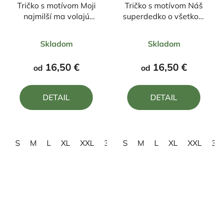
Tričko s motívom Moji
Tričko s motívom Náš
najmilší ma volajú
superdedko o všetkom
starký
vie skoro všetko
Priemerné
Priemerné
Skladom
Skladom
hodnotenie
hodnotenie
produktu
produktu
16,50 €
16,50 €
od
od
je
je
5,0
4,7
DETAIL
DETAIL
z
z
5
5
hviezdičiek.
hviezdičiek.
S
M
L
XL
XXL
3XL
S
4XL
M
L
XL
XXL
3