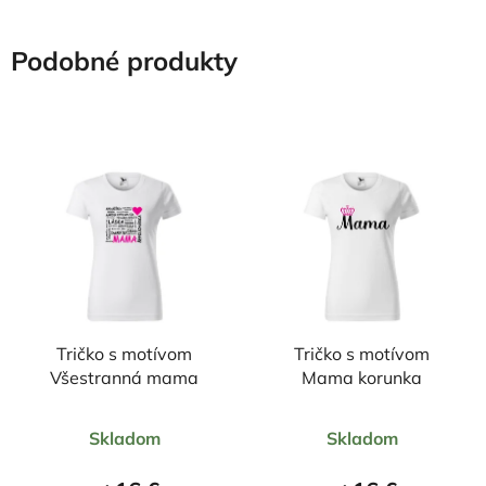
Podobné produkty
Tričko s motívom
Tričko s motívom
Všestranná mama
Mama korunka
Priemerné
Priemerné
Skladom
Skladom
hodnotenie
hodnotenie
produktu
produktu