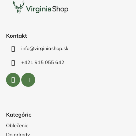
p
ä
t
i
e
Kontakt
info@virginiashop.sk
+421 915 055 642
Kategórie
Oblečenie
Do prírody