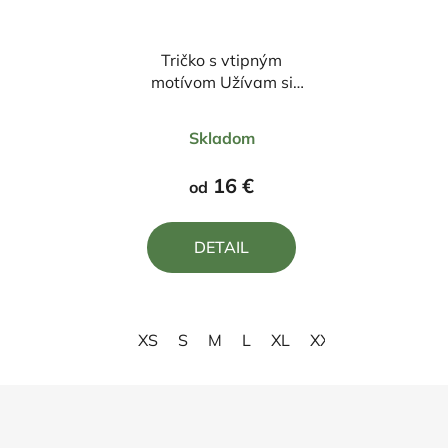
Tričko s vtipným
motívom Užívam si
materskú dovolenku
Priemerné
Skladom
hodnotenie
produktu
16 €
od
je
5,0
DETAIL
z
5
hviezdičiek.
XS
S
M
L
XL
XXL
3XL
Z
á