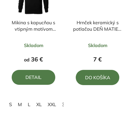
Mikina s kapucňou s
Hrnček keramický s
vtipným motívom
potlačou DEŇ MATIEK,
Originál
PRE MOJU DCÉRU
Priemerné
Priemerné
330ml
Skladom
Skladom
hodnotenie
hodnotenie
produktu
produktu
36 €
7 €
od
je
je
5,0
5,0
DETAIL
DO KOŠÍKA
z
z
5
5
hviezdičiek.
hviezdičiek.
S
M
L
XL
XXL
3XL