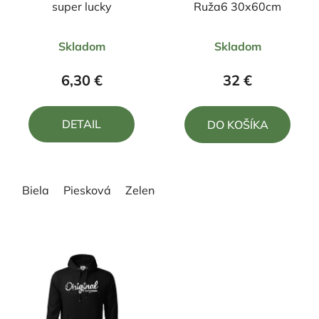
super lucky
Ruža6 30x60cm
Priemerné
Priemerné
Skladom
Skladom
hodnotenie
hodnotenie
produktu
produktu
6,30 €
32 €
je
je
5,0
5,0
DETAIL
DO KOŠÍKA
z
z
5
5
hviezdičiek.
hviezdičiek.
Biela
Piesková
Zelená
Žltá