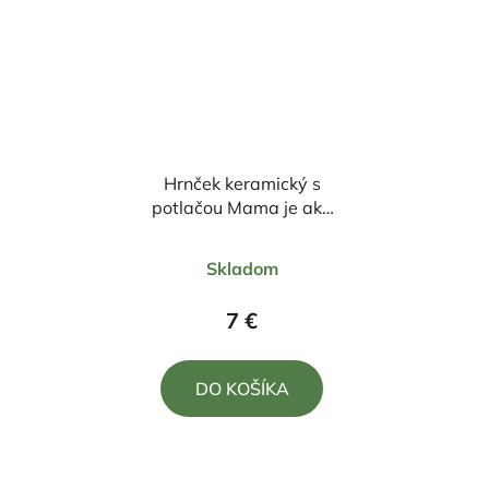
Hrnček keramický s
potlačou Mama je ako
kvetina, krásna a
Priemerné
jedinečná
Skladom
hodnotenie
produktu
7 €
je
5,0
DO KOŠÍKA
z
5
hviezdičiek.