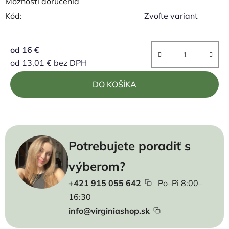
Možnosti doručenia
Kód:
Zvoľte variant
od
16 €
od
13,01 €
bez DPH
Jednotková cena:
DO KOŠÍKA
Potrebujete poradiť s
výberom?
+421 915 055 642
Po–Pi 8:00–
16:30
info@virginiashop.sk