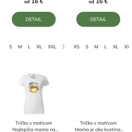
16 €
16 €
od
od
je
je
5,0
4,5
DETAIL
DETAIL
z
z
5
5
hviezdičiek.
hviezdičiek.
S
M
L
XL
XXL
3XL
XS
S
M
L
XL
XX
Tričko s motívom
Tričko s motívom
Najlepšia mama na
Mama je ako kvetina,