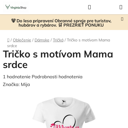
Prejsť
Hľadať
NÁKUP
na
KOŠÍK
obsah
🐻 Do lesa pripravení Obranné spreje pre turistov,
hubárov a rybárov. 🛒 PREZRIEŤ PONUKU
Domov
/
Oblečenie
/
Dámske
/
Tričká
/
Tričko s motívom Mama
srdce
Tričko s motívom Mama
srdce
Priemerné
1 hodnotenie
Podrobnosti hodnotenia
hodnotenie
Značka:
Mija
produktu
je
5,0
z
5