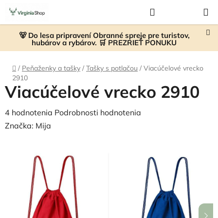
Prejsť
Hľadať
NÁKUP
na
KOŠÍK
obsah
🐻 Do lesa pripravení Obranné spreje pre turistov,
hubárov a rybárov. 🛒 PREZRIEŤ PONUKU
Domov
/
Peňaženky a tašky
/
Tašky s potlačou
/
Viacúčelové vrecko
2910
Viacúčelové vrecko 2910
Priemerné
4 hodnotenia
Podrobnosti hodnotenia
hodnotenie
Značka:
Mija
produktu
je
5,0
z
5
hviezdičiek.