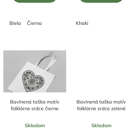
5
5
hviezdičiek.
hviezdičiek.
Biela
Čierna
Khaki
Bavlnená taška motív
Bavlnená taška motív
folklórne srdce čierne
folklórne srdce zelené
Priemerné
Priemerné
Skladom
Skladom
hodnotenie
hodnotenie