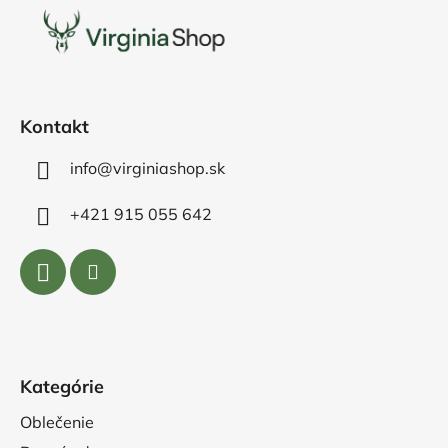
p
ä
t
i
e
Kontakt
info@virginiashop.sk
+421 915 055 642
Kategórie
Oblečenie