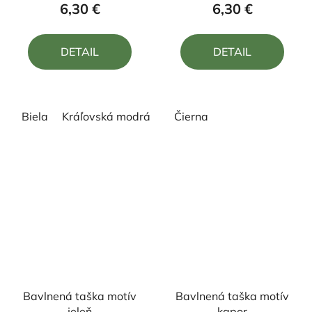
produktu
produktu
6,30 €
6,30 €
je
je
5,0
5,0
DETAIL
DETAIL
z
z
5
5
hviezdičiek.
hviezdičiek.
Biela
Kráľovská modrá
Zelená
Čierna
Žltá
Bavlnená taška motív
Bavlnená taška motív
jeleň
kapor