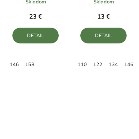
Skladom
Skladom
hodnotenie
hodnotenie
produktu
produktu
23 €
13 €
je
je
5,0
5,0
DETAIL
DETAIL
z
z
5
5
hviezdičiek.
hviezdičiek.
146
158
110
122
134
146