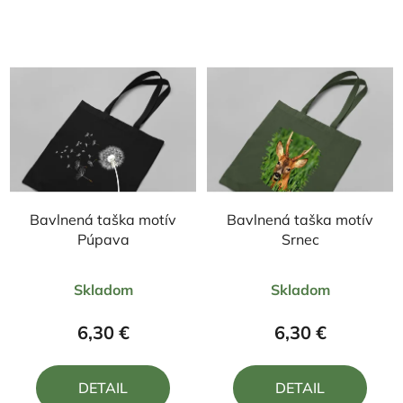
Bavlnená taška motív
Bavlnená taška motív
Púpava
Srnec
Priemerné
Priemerné
Skladom
Skladom
hodnotenie
hodnotenie
produktu
produktu
6,30 €
6,30 €
je
je
5,0
5,0
DETAIL
DETAIL
z
z