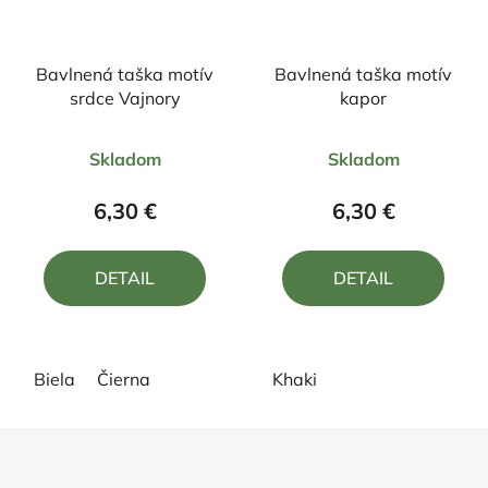
Bavlnená taška motív
Bavlnená taška motív
srdce Vajnory
kapor
Priemerné
Priemerné
Skladom
Skladom
hodnotenie
hodnotenie
produktu
produktu
6,30 €
6,30 €
je
je
5,0
4,0
DETAIL
DETAIL
z
z
5
5
hviezdičiek.
hviezdičiek.
Biela
Čierna
Khaki
Z
á