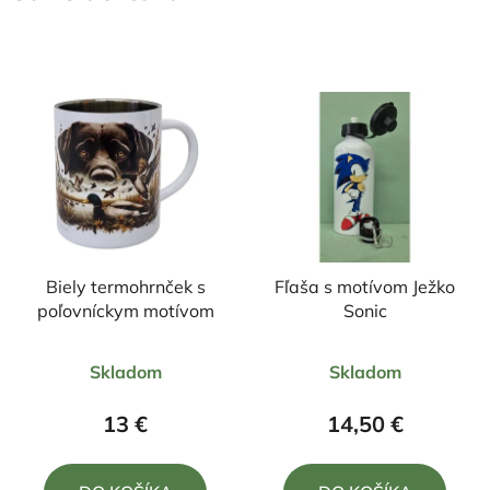
Biely termohrnček s
Fľaša s motívom Ježko
poľovníckym motívom
Sonic
Priemerné
Priemerné
Skladom
Skladom
hodnotenie
hodnotenie
produktu
produktu
13 €
14,50 €
je
je
4,3
5,0