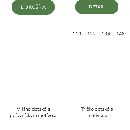
5,0
4,9
DETAIL
DO KOŠÍKA
z
z
5
5
hviezdičiek.
hviezdičiek.
110
122
134
146
Mikina detská s
Tričko detské s
poľovníckym motívom
motívom
Líška L25
ZOOTROPOLIS 2B
Priemerné
Priemerné