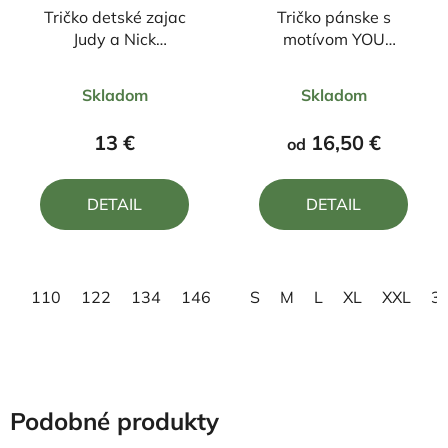
Tričko detské zajac
Tričko pánske s
Judy a Nick
motívom YOU
ZOOTROPOLIS2
COMPLETE ME
Priemerné
Priemerné
Skladom
Skladom
hodnotenie
hodnotenie
produktu
produktu
13 €
16,50 €
od
je
je
5,0
5,0
DETAIL
DETAIL
z
z
5
5
hviezdičiek.
hviezdičiek.
110
122
134
146
158
S
M
L
XL
XXL
3
Podobné produkty