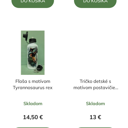
DO KOŠÍKA
DO KOŠÍKA
z
z
5
5
hviezdičiek.
hviezdičiek.
Fľaša s motívom
Tričko detské s
Tyrannosaurus rex
motívom postavičiek
LABUBU
Priemerné
Priemerné
Skladom
Skladom
hodnotenie
hodnotenie
produktu
produktu
14,50 €
13 €
je
je