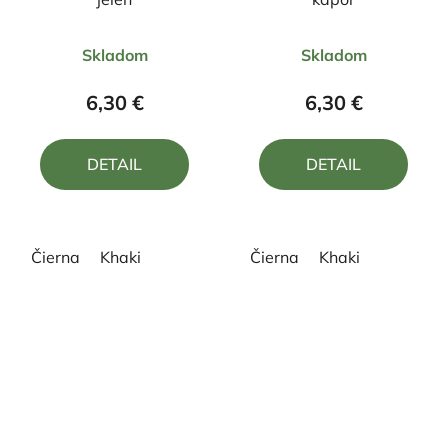
Priemerné
Priemerné
Skladom
Skladom
hodnotenie
hodnotenie
produktu
produktu
6,30 €
6,30 €
je
je
4,5
5,0
DETAIL
DETAIL
z
z
5
5
hviezdičiek.
hviezdičiek.
Čierna
Khaki
Čierna
Khaki