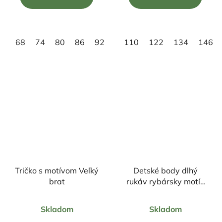
z
z
5
5
hviezdičiek.
hviezdičiek.
68
74
80
86
92
98
110
122
134
146
Tričko s motívom Veľký
Detské body dlhý
brat
rukáv rybársky motív
Kapor FK2
Priemerné
Skladom
Skladom
hodnotenie