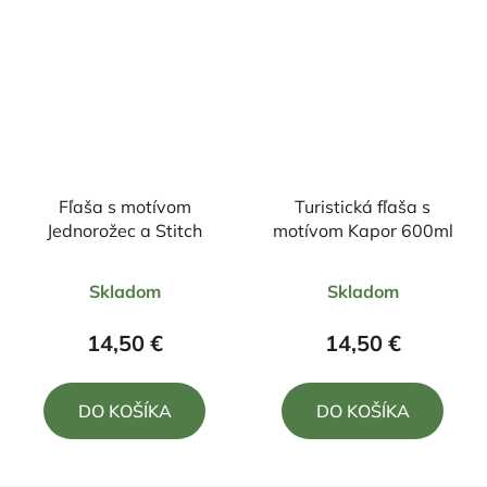
Fľaša s motívom
Turistická fľaša s
Jednorožec a Stitch
motívom Kapor 600ml
Priemerné
Priemerné
Skladom
Skladom
hodnotenie
hodnotenie
produktu
produktu
14,50 €
14,50 €
je
je
5,0
5,0
DO KOŠÍKA
DO KOŠÍKA
z
z
5
5
hviezdičiek.
hviezdičiek.