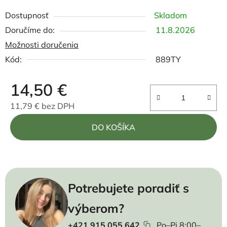
Dostupnosť
Skladom
11.8.2026
Možnosti doručenia
Kód:
889TY
14,50 €
11,79 € bez DPH
Jednotková cena:
DO KOŠÍKA
Potrebujete poradiť s
výberom?
+421 915 055 642
Po–Pi 8:00–