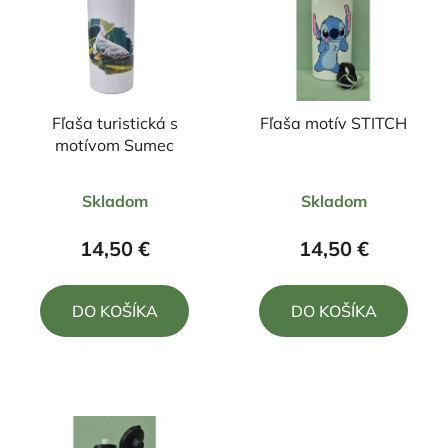
Fľaša turistická s
Fľaša motív STITCH
motívom Sumec
Priemerné
Priemerné
Skladom
Skladom
hodnotenie
hodnotenie
produktu
produktu
14,50 €
14,50 €
je
je
5,0
5,0
DO KOŠÍKA
DO KOŠÍKA
z
z
5
5
hviezdičiek.
hviezdičiek.