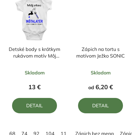
Detské body s krátkym
Zápich na tortu s
rukávom motív Môj
motívom Ježko SONIC
otec je inštalatér....
Priemerné
Priemerné
Skladom
Skladom
hodnotenie
hodnotenie
produktu
produktu
13 €
6,20 €
od
je
je
4,0
5,0
DETAIL
DETAIL
z
z
5
5
hviezdičiek.
hviezdičiek.
68
74
92
104
110
Zápich bez mena
Zápic