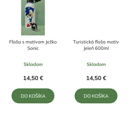
Fľaša s motívom Ježko
Turistická fľaša motív
Sonic
Jeleň 600ml
Priemerné
Priemerné
Skladom
Skladom
hodnotenie
hodnotenie
produktu
produktu
14,50 €
14,50 €
je
je
5,0
5,0
DO KOŠÍKA
DO KOŠÍKA
z
z
5
5
hviezdičiek.
hviezdičiek.