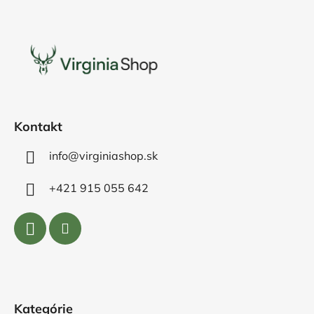
Z
á
p
ä
t
i
e
Kontakt
info@virginiashop.sk
+421 915 055 642
Kategórie