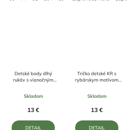
Detské body dlhý
Tričko detské KR s
rukáv s vianočným
rybárskym motívom
motívom Škriatok s
Kapor FK26
Priemerné
Priemerné
darčekom
Skladom
Skladom
hodnotenie
hodnotenie
produktu
produktu
13 €
13 €
je
je
4,8
5,0
DETAIL
DETAIL