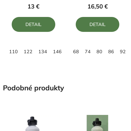
produktu
13 €
16,50 €
je
5,0
DETAIL
DETAIL
z
5
hviezdičiek.
110
122
134
146
158
68
74
80
86
92
Podobné produkty