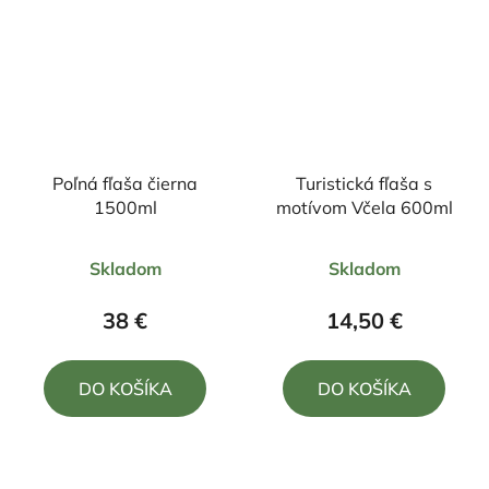
Poľná fľaša čierna
Turistická fľaša s
1500ml
motívom Včela 600ml
Priemerné
Priemerné
Skladom
Skladom
hodnotenie
hodnotenie
produktu
produktu
38 €
14,50 €
je
je
4,0
5,0
DO KOŠÍKA
DO KOŠÍKA
z
z
5
5
hviezdičiek.
hviezdičiek.