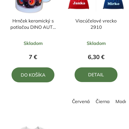
Hrnček keramický s
Viacúčelové vrecko
potlačou DINO AUTO
2910
330ml
Priemerné
Priemerné
Skladom
Skladom
hodnotenie
hodnotenie
produktu
produktu
7 €
6,30 €
je
je
5,0
5,0
DETAIL
DO KOŠÍKA
z
z
5
5
hviezdičiek.
hviezdičiek.
Červená
Čierna
Modr