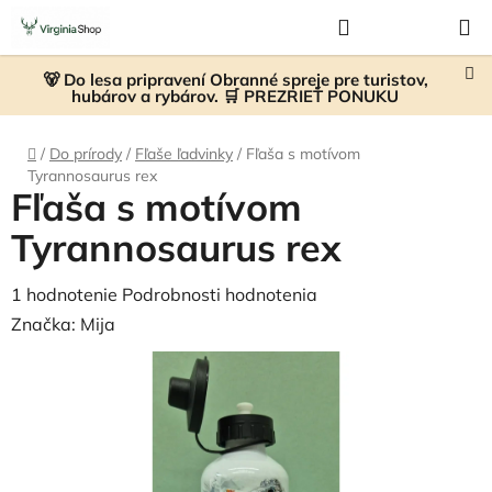
Prejsť
Hľadať
NÁKUP
na
KOŠÍK
obsah
🐻 Do lesa pripravení Obranné spreje pre turistov,
hubárov a rybárov. 🛒 PREZRIEŤ PONUKU
Domov
/
Do prírody
/
Fľaše ľadvinky
/
Fľaša s motívom
Tyrannosaurus rex
Fľaša s motívom
Tyrannosaurus rex
Priemerné
1 hodnotenie
Podrobnosti hodnotenia
hodnotenie
Značka:
Mija
produktu
je
5,0
z
5