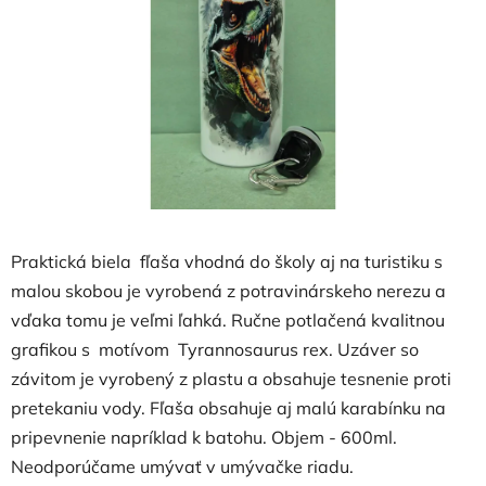
hviezdičiek.
Praktická biela fľaša vhodná do školy aj na turistiku s
malou skobou je vyrobená z potravinárskeho nerezu a
vďaka tomu je veľmi ľahká. Ručne potlačená kvalitnou
grafikou s motívom Tyrannosaurus rex. Uzáver so
závitom je vyrobený z plastu a obsahuje tesnenie proti
pretekaniu vody. Fľaša obsahuje aj malú karabínku na
pripevnenie napríklad k batohu. Objem - 600ml.
Neodporúčame umývať v umývačke riadu.