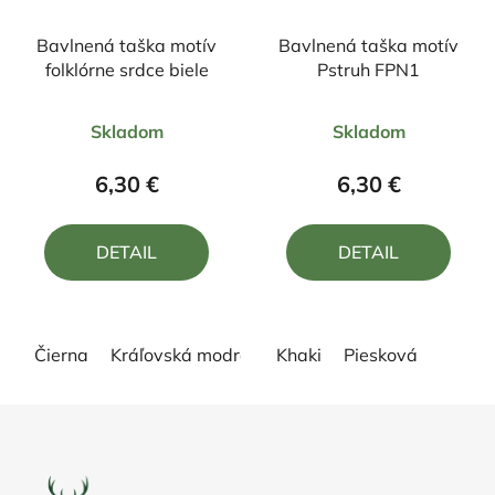
Bavlnená taška motív
Bavlnená taška motív
folklórne srdce biele
Pstruh FPN1
Priemerné
Priemerné
Skladom
Skladom
hodnotenie
hodnotenie
produktu
produktu
6,30 €
6,30 €
je
je
5,0
5,0
DETAIL
DETAIL
z
z
5
5
hviezdičiek.
hviezdičiek.
Čierna
Kráľovská modrá
Khaki
Piesková
Z
á
p