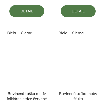
je
je
5,0
5,0
DETAIL
DETAIL
z
z
5
5
hviezdičiek.
hviezdičiek.
Biela
Čierna
Biela
Čierna
Bavlnená taška motív
Bavlnená taška motív
folklórne srdce červené
šťuka