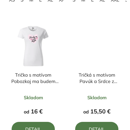
Tričko s motívom
Tričká s motívom
Pobozkaj ma budem
Pavúk a Srdce z
Tvoja
pavučiny
Priemerné
Priemerné
Skladom
Skladom
hodnotenie
hodnotenie
produktu
produktu
16 €
15,50 €
od
od
je
je
5,0
5,0
DETAIL
DETAIL