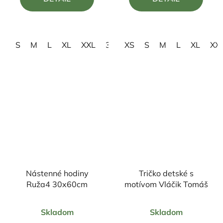
z
z
5
5
hviezdičiek.
hviezdičiek.
S
M
L
XL
XXL
3XL
XS
S
M
L
XL
XX
Nástenné hodiny
Tričko detské s
Ruža4 30x60cm
motívom Vláčik Tomáš
Priemerné
Priemerné
Skladom
Skladom
hodnotenie
hodnotenie