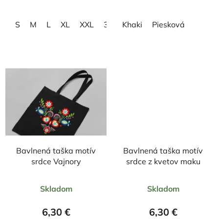
hviezdičiek.
hviezdičiek.
S
M
L
XL
XXL
3XL
Khaki
Piesková
Bavlnená taška motív
Bavlnená taška motív
srdce Vajnory
srdce z kvetov maku
Priemerné
Priemerné
Skladom
Skladom
hodnotenie
hodnotenie
produktu
produktu
6,30 €
6,30 €