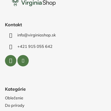
ä
t
i
e
Kontakt
info@virginiashop.sk
+421 915 055 642
Kategórie
Oblečenie
Do prírody