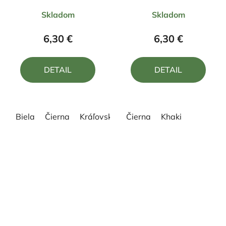
Priemerné
Priemerné
Skladom
Skladom
hodnotenie
hodnotenie
produktu
produktu
6,30 €
6,30 €
je
je
5,0
4,0
DETAIL
DETAIL
z
z
5
5
hviezdičiek.
hviezdičiek.
Biela
Čierna
Kráľovská modrá
Čierna
Žltá
Khaki