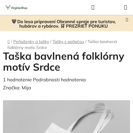
Prejsť
Hľadať
NÁKUP
na
KOŠÍK
obsah
🐻 Do lesa pripravení Obranné spreje pre turistov,
hubárov a rybárov. 🛒 PREZRIEŤ PONUKU
Domov
/
Peňaženky a tašky
/
Tašky s potlačou
/
Taška bavlnená
folklórny motív Srdce
Taška bavlnená folklórny
motív Srdce
Priemerné
1 hodnotenie
Podrobnosti hodnotenia
hodnotenie
Značka:
Mija
produktu
je
5,0
z
5