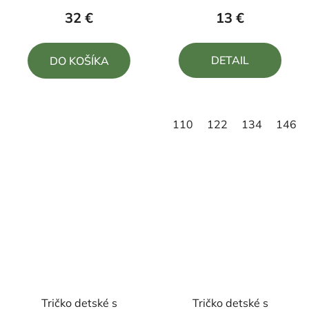
produktu
produktu
32 €
13 €
je
je
5,0
5,0
DETAIL
DO KOŠÍKA
z
z
5
5
hviezdičiek.
hviezdičiek.
110
122
134
146
Tričko detské s
Tričko detské s