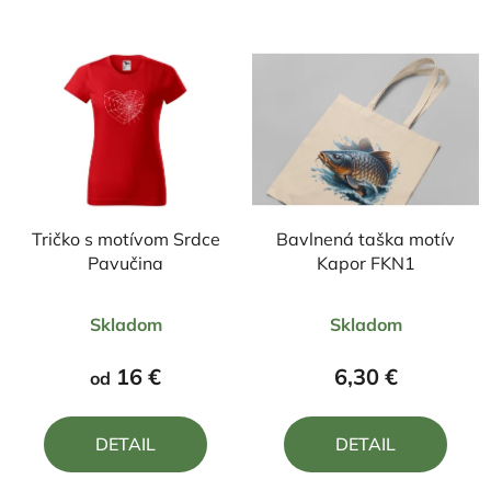
Tričko s motívom Srdce
Bavlnená taška motív
Pavučina
Kapor FKN1
Priemerné
Priemerné
Skladom
Skladom
hodnotenie
hodnotenie
produktu
produktu
16 €
6,30 €
od
je
je
5,0
5,0
DETAIL
DETAIL
z
z
5
5