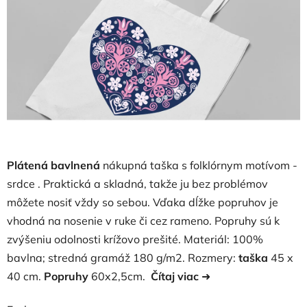
hviezdičiek.
Plátená bavlnená
nákupná taška s folklórnym motívom -
srdce . Praktická a skladná, takže ju bez problémov
môžete nosiť vždy so sebou. Vďaka dĺžke popruhov je
vhodná na nosenie v ruke či cez rameno. Popruhy sú k
zvýšeniu odolnosti krížovo prešité. Materiál: 100%
bavlna; stredná gramáž 180 g/m2. Rozmery:
taška
45 x
40 cm.
Popruhy
60x2,5cm.
Čítaj viac
➜