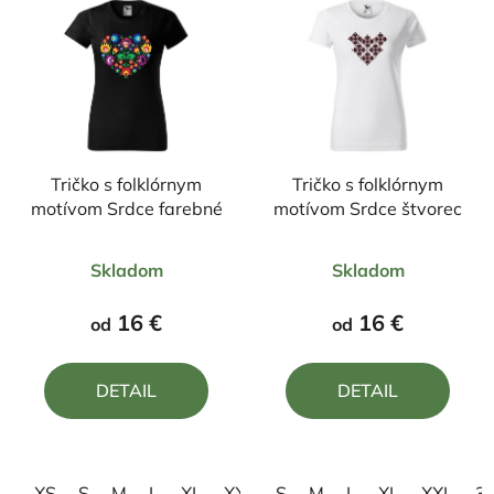
Tričko s folklórnym
Tričko s folklórnym
motívom Srdce farebné
motívom Srdce štvorec
Priemerné
Priemerné
Skladom
Skladom
hodnotenie
hodnotenie
produktu
produktu
16 €
16 €
od
od
je
je
5,0
4,0
DETAIL
DETAIL
z
z
5
5
hviezdičiek.
hviezdičiek.
XS
S
M
L
XL
XXL
S
3XL
M
L
XL
XXL
3