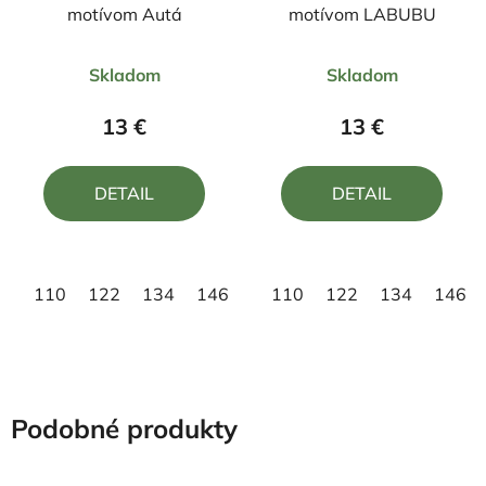
motívom Autá
motívom LABUBU
Priemerné
Priemerné
Skladom
Skladom
hodnotenie
hodnotenie
produktu
produktu
13 €
13 €
je
je
5,0
4,9
DETAIL
DETAIL
z
z
5
5
hviezdičiek.
hviezdičiek.
110
122
134
146
158
110
122
134
146
Podobné produkty