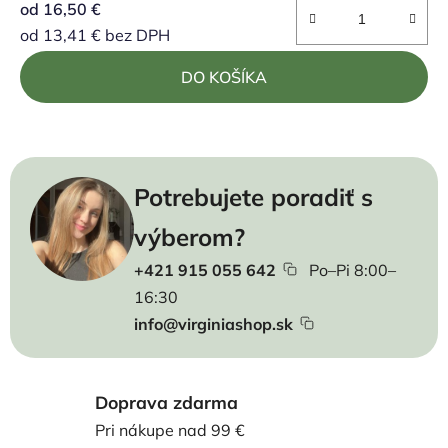
od
16,50 €
od
13,41 €
bez DPH
Jednotková cena:
DO KOŠÍKA
Potrebujete poradiť s
výberom?
+421 915 055 642
Po–Pi 8:00–
16:30
info@virginiashop.sk
Doprava zdarma
Pri nákupe nad 99 €