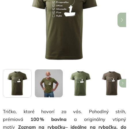
5
hviezdičiek.
Tričko, ktoré hovorí za vás. Pohodlný strih,
prémiová
100 % bavlna
a originálny vtipný
motív
Zoznam na rybačku
– ideálne na rybačku, do