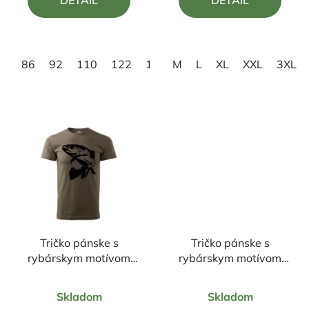
DETAIL
DETAIL
z
z
5
5
hviezdičiek.
hviezdičiek.
86
92
110
122
134
M
146
L
158
XL
XXL
XS
S
3XL
M
Tričko pánske s
Tričko pánske s
rybárskym motívom
rybárskym motívom
Pstruh ČP2
Kapor ČK1
Priemerné
Priemerné
Skladom
Skladom
hodnotenie
hodnotenie