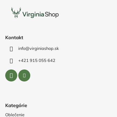
p
ä
t
i
e
Kontakt
info@virginiashop.sk
+421 915 055 642
Kategórie
Oblečenie