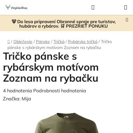
Prejsť
Hľadať
NÁKUP
na
KOŠÍK
obsah
🐻 Do lesa pripravení Obranné spreje pre turistov,
hubárov a rybárov. 🛒 PREZRIEŤ PONUKU
Domov
/
Oblečenie
/
Pánske
/
Tričká
/
Rybárske tričká
/
Tričko
pánske s rybárskym motívom Zoznam na rybačku
Tričko pánske s
rybárskym motívom
Zoznam na rybačku
Priemerné
4 hodnotenia
Podrobnosti hodnotenia
hodnotenie
Značka:
Mija
produktu
je
4,8
z