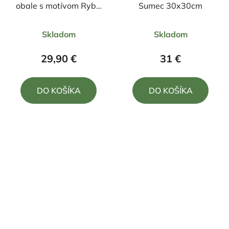
obale s motívom Ryba
Sumec 30x30cm
1750ml
Priemerné
Priemerné
Skladom
Skladom
hodnotenie
hodnotenie
produktu
produktu
29,90 €
31 €
je
je
5,0
5,0
DO KOŠÍKA
DO KOŠÍKA
z
z
5
5
hviezdičiek.
hviezdičiek.