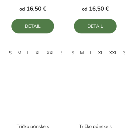
produktu
produktu
16,50 €
16,50 €
od
od
je
je
4,5
5,0
DETAIL
DETAIL
z
z
5
5
hviezdičiek.
hviezdičiek.
S
M
L
XL
XXL
3XL
S
4XL
M
L
XL
XXL
3
Tričko pánske s
Tričko pánske s