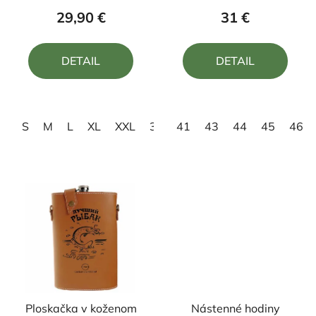
produktu
produktu
29,90 €
31 €
je
je
4,5
4,5
DETAIL
DETAIL
z
z
5
5
hviezdičiek.
hviezdičiek.
S
M
L
XL
XXL
3XL
41
43
44
45
46
Ploskačka v koženom
Nástenné hodiny