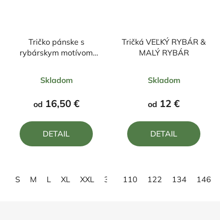
Tričko pánske s
Tričká VEĽKÝ RYBÁR &
rybárskym motívom
MALÝ RYBÁR
Kapor FK26
Priemerné
Priemerné
Skladom
Skladom
hodnotenie
hodnotenie
produktu
produktu
16,50 €
12 €
od
od
je
je
5,0
5,0
DETAIL
DETAIL
z
z
5
5
hviezdičiek.
hviezdičiek.
S
M
L
XL
XXL
3XL
110
4XL
122
134
146
Z
á