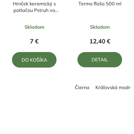
Hrnček keramický s
Termo fľaša 500 ml
potlačou Pstruh vo
vode
Priemerné
Skladom
Skladom
hodnotenie
produktu
7 €
12,40 €
je
5,0
DETAIL
DO KOŠÍKA
z
5
hviezdičiek.
Čierna
Kráľovská modrá