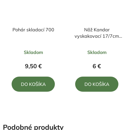
Pohár skladací 700
Nôž Kandar
vyskakovací 17/7cm
umelý paroh
Priemerné
Priemerné
Skladom
Skladom
hodnotenie
hodnotenie
produktu
produktu
9,50 €
6 €
je
je
4,0
5,0
DO KOŠÍKA
DO KOŠÍKA
z
z
5
5
hviezdičiek.
hviezdičiek.
Podobné produkty