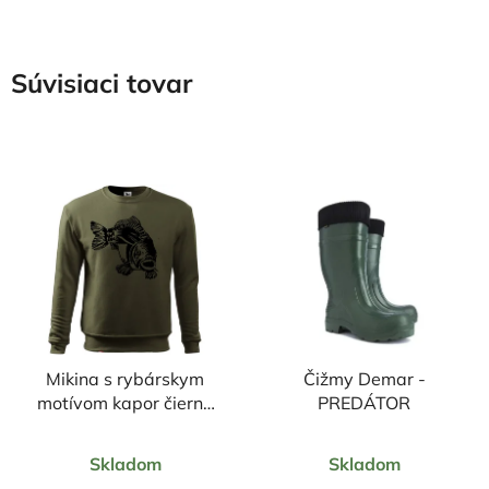
Súvisiaci tovar
Mikina s rybárskym
Čižmy Demar -
motívom kapor čierny
PREDÁTOR
ČK1
Priemerné
Priemerné
Skladom
Skladom
hodnotenie
hodnotenie