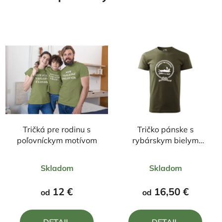
Tričká pre rodinu s
Tričko pánske s
poľovníckym motívom
rybárskym bielym
motívom Zrodený pre
Priemerné
Priemerné
rybačku
Skladom
Skladom
hodnotenie
hodnotenie
produktu
produktu
12 €
16,50 €
od
od
je
je
4,0
4,6