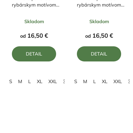
rybárskym motívom
rybárskym motívom
Kapor FKN1
Kapor FK1
Priemerné
Priemerné
Skladom
Skladom
hodnotenie
hodnotenie
produktu
produktu
16,50 €
16,50 €
od
od
je
je
5,0
4,5
DETAIL
DETAIL
z
z
5
5
hviezdičiek.
hviezdičiek.
S
M
L
XL
XXL
3XL
S
4XL
M
L
XL
XXL
3