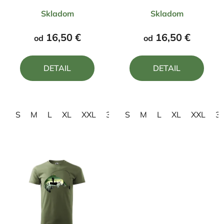
Priemerné
Priemerné
Skladom
Skladom
hodnotenie
hodnotenie
produktu
produktu
16,50 €
16,50 €
od
od
je
je
4,4
4,8
DETAIL
DETAIL
z
z
5
5
hviezdičiek.
hviezdičiek.
S
M
L
XL
XXL
3XL
S
4XL
M
L
XL
XXL
3