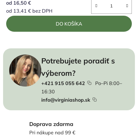
od
16,50 €
od
13,41 €
bez DPH
Jednotková cena:
DO KOŠÍKA
Potrebujete poradiť s
výberom?
+421 915 055 642
Po–Pi 8:00–
16:30
info@virginiashop.sk
Doprava zdarma
Pri nákupe nad 99 €