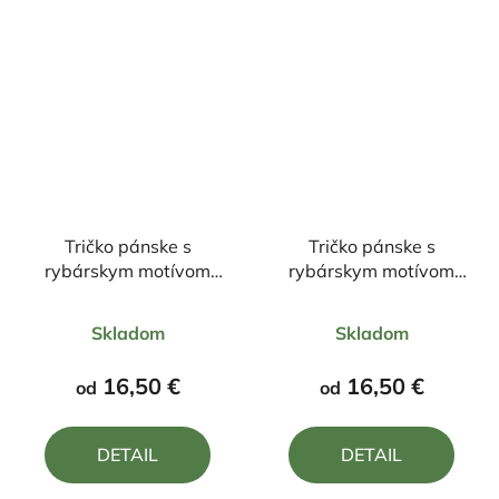
Tričko pánske s
Tričko pánske s
rybárskym motívom
rybárskym motívom
Pstruh FPN1
KUA kde je ryba
Priemerné
Priemerné
Skladom
Skladom
hodnotenie
hodnotenie
produktu
produktu
16,50 €
16,50 €
od
od
je
je
5,0
4,8
DETAIL
DETAIL
z
z
5
5