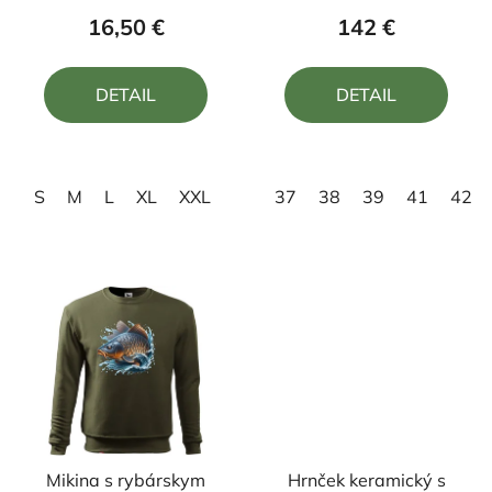
produktu
produktu
16,50 €
142 €
je
je
4,0
5,0
DETAIL
DETAIL
z
z
5
5
hviezdičiek.
hviezdičiek.
S
M
L
XL
XXL
37
38
39
41
42
Mikina s rybárskym
Hrnček keramický s