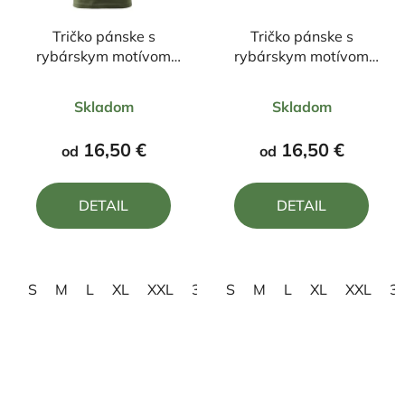
Tričko pánske s
Tričko pánske s
rybárskym motívom
rybárskym motívom
Rybár
Zrodený pre rybačku
Priemerné
Priemerné
Skladom
Skladom
hodnotenie
hodnotenie
produktu
produktu
16,50 €
16,50 €
od
od
je
je
4,8
4,4
DETAIL
DETAIL
z
z
5
5
hviezdičiek.
hviezdičiek.
S
M
L
XL
XXL
3XL
S
4XL
M
L
XL
XXL
3