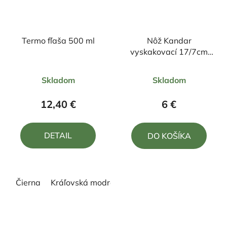
Termo fľaša 500 ml
Nôž Kandar
vyskakovací 17/7cm
umelý paroh
Priemerné
Skladom
Skladom
hodnotenie
produktu
12,40 €
6 €
je
5,0
DETAIL
DO KOŠÍKA
z
5
hviezdičiek.
Čierna
Kráľovská modrá