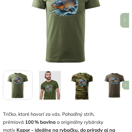
5
hviezdičiek.
Tričko, ktoré hovorí za vás. Pohodlný strih,
prémiová
100 % bavlna
a originálny rybársky
motív
Kapor
– ideálne na rybačku, do prírody aj na