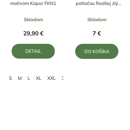
motívom Kapor FKN1
potlačou Radšej zlý
deň na rybách ako
Priemerné
dobrý deň v práci
Skladom
Skladom
hodnotenie
produktu
29,90 €
7 €
je
5,0
DETAIL
DO KOŠÍKA
z
5
hviezdičiek.
S
M
L
XL
XXL
3XL