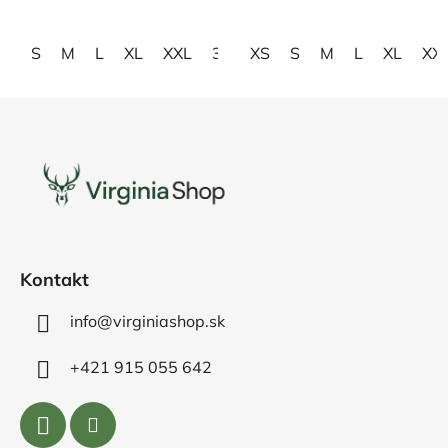
hviezdičiek.
hviezdičiek.
S
M
L
XL
XXL
3XL
XS
4XL
S
M
L
XL
XX
Z
á
p
ä
t
i
e
Kontakt
info@virginiashop.sk
+421 915 055 642