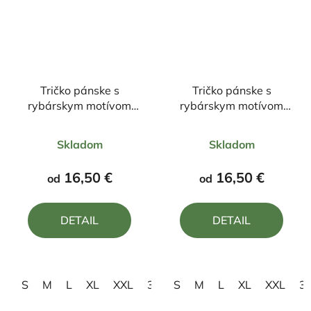
Tričko pánske s
Tričko pánske s
rybárskym motívom
rybárskym motívom
Život je krajší na jazere
Kapor FKN2
Priemerné
Priemerné
Skladom
Skladom
hodnotenie
hodnotenie
produktu
produktu
16,50 €
16,50 €
od
od
je
je
4,0
5,0
DETAIL
DETAIL
z
z
5
5
hviezdičiek.
hviezdičiek.
S
M
L
XL
XXL
3XL
S
4XL
M
L
XL
XXL
3