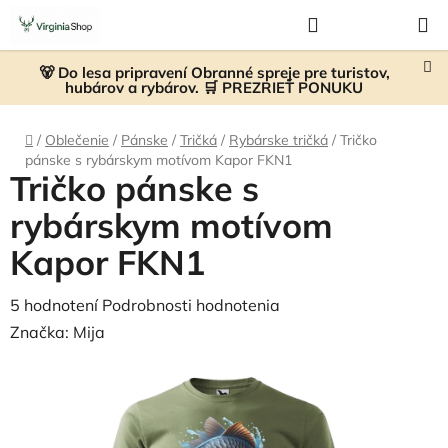
Prejsť
Hľadať
NÁKUP
na
KOŠÍK
obsah
🐻 Do lesa pripravení Obranné spreje pre turistov,
hubárov a rybárov. 🛒 PREZRIEŤ PONUKU
Domov
/
Oblečenie
/
Pánske
/
Tričká
/
Rybárske tričká
/
Tričko
pánske s rybárskym motívom Kapor FKN1
Tričko pánske s
rybárskym motívom
Kapor FKN1
Priemerné
5 hodnotení
Podrobnosti hodnotenia
hodnotenie
Značka:
Mija
produktu
je
5,0
z