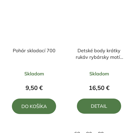
Pohár skladací 700
Detské body krátky
rukáv rybársky motív
kapor FK2
Priemerné
Priemerné
Skladom
Skladom
hodnotenie
hodnotenie
produktu
produktu
9,50 €
16,50 €
je
je
4,0
5,0
DETAIL
DO KOŠÍKA
z
z
5
5
hviezdičiek.
hviezdičiek.