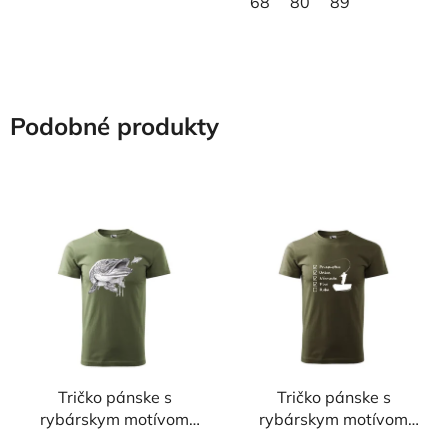
68
80
89
Podobné produkty
Tričko pánske s
Tričko pánske s
rybárskym motívom
rybárskym motívom
Šťuka FŠ10
Zoznam na rybačku