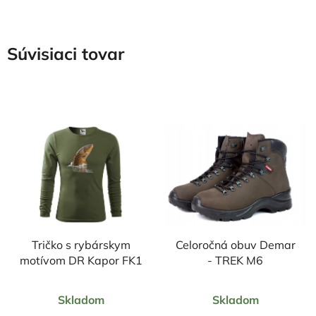
Súvisiaci tovar
Tričko s rybárskym
Celoročná obuv Demar
motívom DR Kapor FK1
- TREK M6
Priemerné
Priemerné
Skladom
Skladom
hodnotenie
hodnotenie