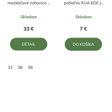
maskáčové nohavice +
potlačou KUA KDE JE
opasok
RYBA 330ml
Priemerné
Priemerné
Skladom
Skladom
hodnotenie
hodnotenie
produktu
produktu
33 €
7 €
je
je
4,6
4,0
DETAIL
DO KOŠÍKA
z
z
5
5
hviezdičiek.
hviezdičiek.
32
36
38