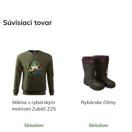
Súvisiaci tovar
Mikina s rybárskym
Rybárske čižmy
motívom Zubáč Z25
Priemerné
Priemerné
Skladom
Skladom
hodnotenie
hodnotenie