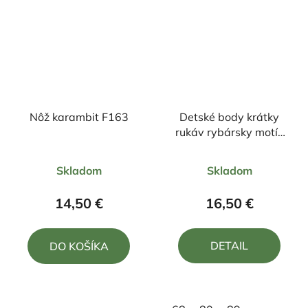
Nôž karambit F163
Detské body krátky
rukáv rybársky motív
kapor FK2
Priemerné
Priemerné
Skladom
Skladom
hodnotenie
hodnotenie
produktu
produktu
14,50 €
16,50 €
je
je
5,0
5,0
DETAIL
DO KOŠÍKA
z
z
5
5
hviezdičiek.
hviezdičiek.