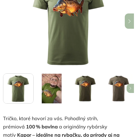
5
hviezdičiek.
Tričko, ktoré hovorí za vás. Pohodlný strih,
prémiová
100 % bavlna
a originálny rybársky
motív
Kapor
– ideálne na rybačku, do prírody aj na