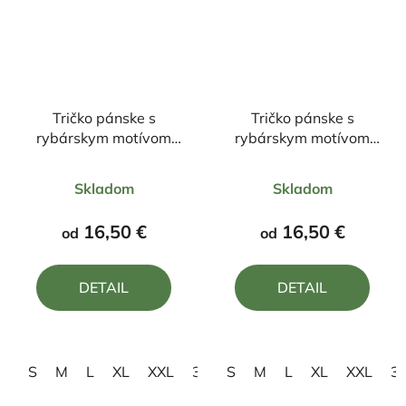
Tričko pánske s
Tričko pánske s
rybárskym motívom
rybárskym motívom
Rybár
Sumec FSu2
Priemerné
Priemerné
Skladom
Skladom
hodnotenie
hodnotenie
produktu
produktu
16,50 €
16,50 €
od
od
je
je
4,8
5,0
DETAIL
DETAIL
z
z
5
5
hviezdičiek.
hviezdičiek.
S
M
L
XL
XXL
3XL
S
4XL
M
L
XL
XXL
3