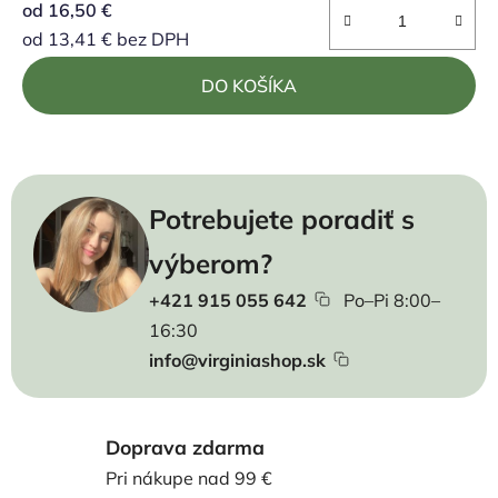
od
16,50 €
od
13,41 €
bez DPH
Jednotková cena:
DO KOŠÍKA
Potrebujete poradiť s
výberom?
+421 915 055 642
Po–Pi 8:00–
16:30
info@virginiashop.sk
Doprava zdarma
Pri nákupe nad 99 €