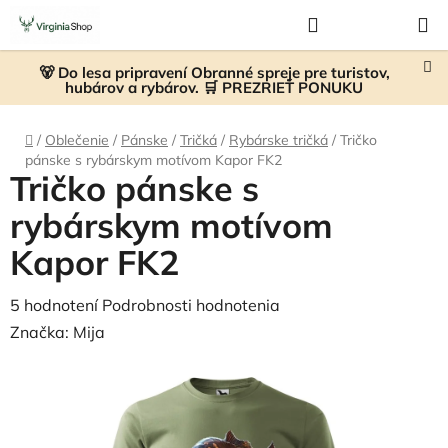
Prejsť
Hľadať
NÁKUP
na
KOŠÍK
obsah
🐻 Do lesa pripravení Obranné spreje pre turistov,
hubárov a rybárov. 🛒 PREZRIEŤ PONUKU
Domov
/
Oblečenie
/
Pánske
/
Tričká
/
Rybárske tričká
/
Tričko
pánske s rybárskym motívom Kapor FK2
Tričko pánske s
rybárskym motívom
Kapor FK2
Priemerné
5 hodnotení
Podrobnosti hodnotenia
hodnotenie
Značka:
Mija
produktu
je
5,0
z