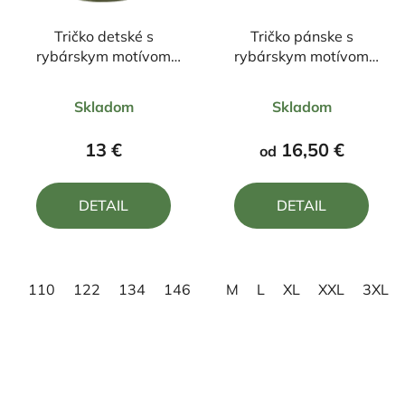
Tričko detské s
Tričko pánske s
rybárskym motívom
rybárskym motívom
Kapor FKN1
Najväčší úlovok
Priemerné
Priemerné
Skladom
Skladom
hodnotenie
hodnotenie
produktu
produktu
13 €
16,50 €
od
je
je
5,0
5,0
DETAIL
DETAIL
z
z
5
5
hviezdičiek.
hviezdičiek.
110
122
134
146
158
M
L
XL
XXL
3XL