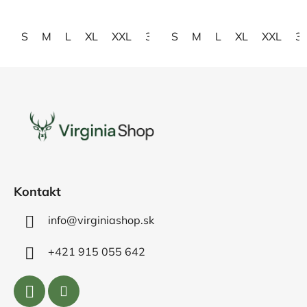
hviezdičiek.
hviezdičiek.
S
M
L
XL
XXL
3XL
S
4XL
M
L
XL
XXL
3
Z
á
p
ä
t
i
e
Kontakt
info@virginiashop.sk
+421 915 055 642