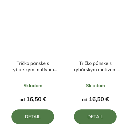
Tričko pánske s
Tričko pánske s
rybárskym motívom
rybárskym motívom
Radšej zlý deň na
Zrodený pre rybačku
Priemerné
Priemerné
rybách, ako dobrý deň
donútený k práci udica
Skladom
Skladom
v práci
hodnotenie
hodnotenie
produktu
produktu
16,50 €
16,50 €
od
od
je
je
5,0
4,8
DETAIL
DETAIL
z
z
5
5