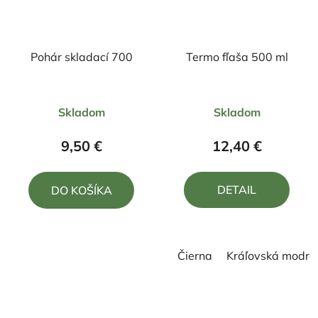
Pohár skladací 700
Termo fľaša 500 ml
Priemerné
Skladom
Skladom
hodnotenie
produktu
9,50 €
12,40 €
je
4,0
DETAIL
DO KOŠÍKA
z
5
hviezdičiek.
Čierna
Kráľovská modrá