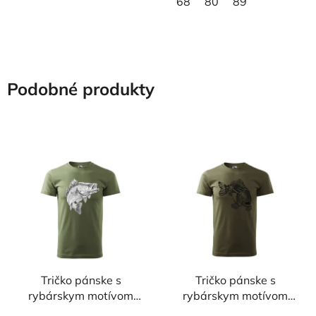
68
80
89
Podobné produkty
Tričko pánske s
Tričko pánske s
rybárskym motívom
rybárskym motívom
Zubáč ČZ1
Kapor ČK1