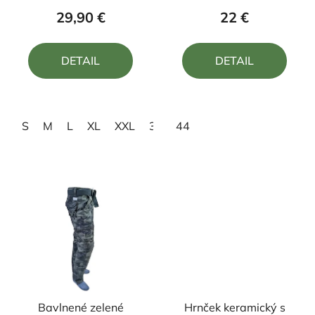
produktu
produktu
29,90 €
22 €
je
je
5,0
5,0
DETAIL
DETAIL
z
z
5
5
hviezdičiek.
hviezdičiek.
S
M
L
XL
XXL
3XL
44
Bavlnené zelené
Hrnček keramický s