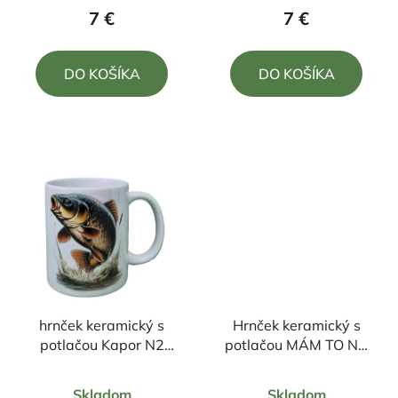
produktu
produktu
7 €
7 €
je
je
5,0
5,0
DO KOŠÍKA
DO KOŠÍKA
z
z
5
5
hviezdičiek.
hviezdičiek.
hrnček keramický s
Hrnček keramický s
potlačou Kapor N2
potlačou MÁM TO NA
330ml
HÁKU
Priemerné
Priemerné
Skladom
Skladom