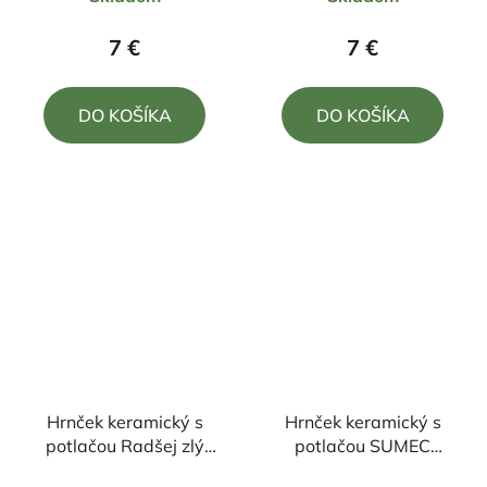
hodnotenie
hodnotenie
produktu
produktu
7 €
7 €
je
je
5,0
5,0
DO KOŠÍKA
DO KOŠÍKA
z
z
5
5
hviezdičiek.
hviezdičiek.
Hrnček keramický s
Hrnček keramický s
potlačou Radšej zlý
potlačou SUMEC
deň na rybách ako
330ml