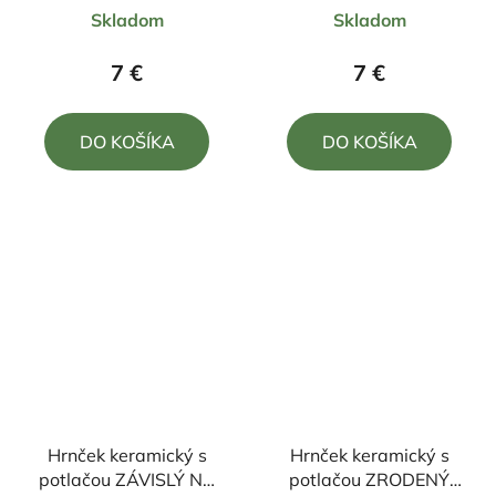
Priemerné
dobrý deň v práci
Skladom
Skladom
hodnotenie
produktu
7 €
7 €
je
5,0
DO KOŠÍKA
DO KOŠÍKA
z
5
hviezdičiek.
Hrnček keramický s
Hrnček keramický s
potlačou ZÁVISLÝ NA
potlačou ZRODENÝ