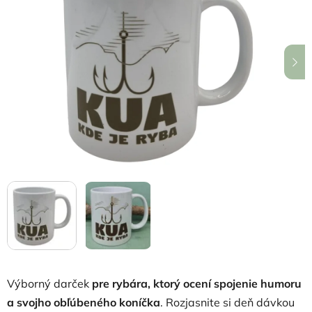
z
5
hviezdičiek.
Výborný darček
pre rybára, ktorý ocení spojenie humoru
a svojho obľúbeného koníčka
. Rozjasnite si deň dávkou