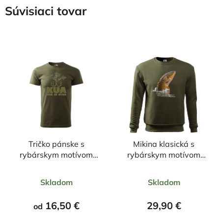
Súvisiaci tovar
Tričko pánske s
Mikina klasická s
rybárskym motívom
rybárskym motívom
KUA kde je ryba
Kapor farebný vo vode
Priemerné
Priemerné
FK1
Skladom
Skladom
hodnotenie
hodnotenie
produktu
produktu
16,50 €
29,90 €
od
je
je