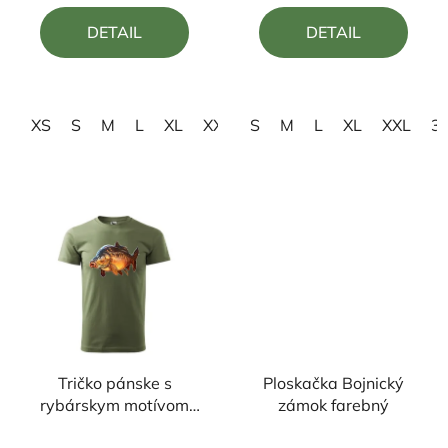
4,8
5,0
DETAIL
DETAIL
z
z
5
5
hviezdičiek.
hviezdičiek.
XS
S
M
L
XL
XXL
S
3XL
M
4XL
L
XL
XXL
3
Tričko pánske s
Ploskačka Bojnický
rybárskym motívom
zámok farebný
Kapor FK2
Priemerné
Priemerné