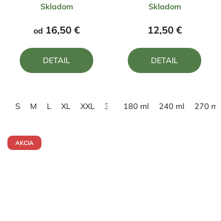
Skladom
Skladom
hodnotenie
hodnotenie
produktu
produktu
16,50 €
12,50 €
od
je
je
5,0
5,0
DETAIL
DETAIL
z
z
5
5
hviezdičiek.
hviezdičiek.
S
M
L
XL
XXL
3XL
180 ml
4XL
240 ml
270 ml
AKCIA