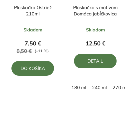
Ploskačka Ostriež
Ploskačka s motívom
210ml
Domáca jabĺčkovica
Priemerné
Priemerné
Skladom
Skladom
hodnotenie
hodnotenie
produktu
produktu
7,50 €
12,50 €
je
je
8,50 €
(–11 %)
5,0
5,0
DETAIL
z
z
DO KOŠÍKA
5
5
hviezdičiek.
hviezdičiek.
180 ml
240 ml
270 ml