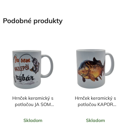
Podobné produkty
Hrnček keramický s
Hrnček keramický s
potlačou JA SOM
potlačou KAPOR
NAJLEPŠÍ RYBÁR
farebný 330ml
Priemerné
Priemerné
330ml
Skladom
Skladom
hodnotenie
hodnotenie