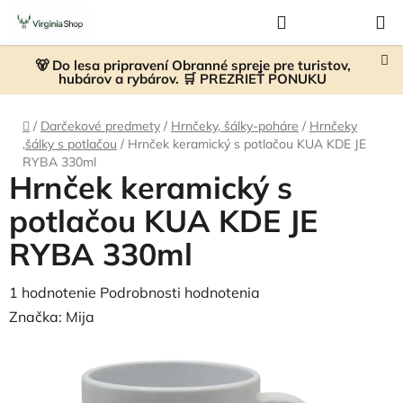
Prejsť
Hľadať
NÁKUP
na
KOŠÍK
obsah
🐻 Do lesa pripravení Obranné spreje pre turistov,
hubárov a rybárov. 🛒 PREZRIEŤ PONUKU
Domov
/
Darčekové predmety
/
Hrnčeky, šálky-poháre
/
Hrnčeky
,šálky s potlačou
/
Hrnček keramický s potlačou KUA KDE JE
RYBA 330ml
Hrnček keramický s
potlačou KUA KDE JE
RYBA 330ml
Priemerné
1 hodnotenie
Podrobnosti hodnotenia
hodnotenie
Značka:
Mija
produktu
je
4,0