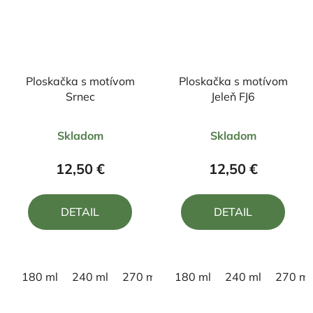
Ploskačka s motívom
Ploskačka s motívom
Srnec
Jeleň FJ6
Priemerné
Priemerné
Skladom
Skladom
hodnotenie
hodnotenie
produktu
produktu
12,50 €
12,50 €
je
je
5,0
5,0
DETAIL
DETAIL
z
z
5
5
hviezdičiek.
hviezdičiek.
180 ml
240 ml
270 ml
180 ml
240 ml
270 ml