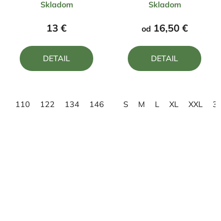
Skladom
Skladom
hodnotenie
hodnotenie
produktu
produktu
13 €
16,50 €
od
je
je
4,8
5,0
DETAIL
DETAIL
z
z
5
5
hviezdičiek.
hviezdičiek.
110
122
134
146
158
S
M
L
XL
XXL
3