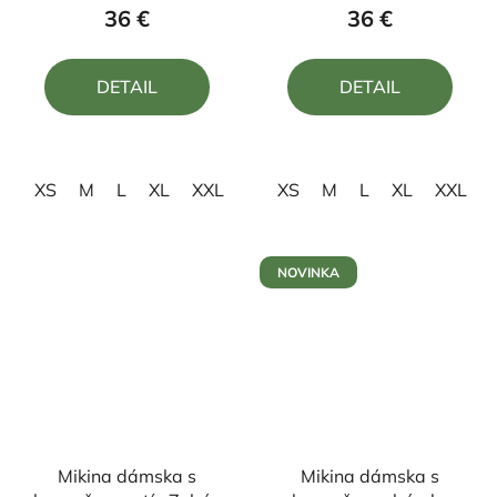
produktu
produktu
36 €
36 €
je
je
5,0
5,0
DETAIL
DETAIL
z
z
5
5
hviezdičiek.
hviezdičiek.
XS
M
L
XL
XXL
XS
M
L
XL
XXL
NOVINKA
Mikina dámska s
Mikina dámska s