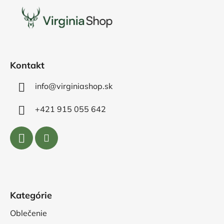
p
ä
t
i
e
Kontakt
info@virginiashop.sk
+421 915 055 642
Kategórie
Oblečenie