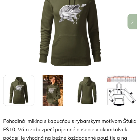
5
hviezdičiek.
Pohodlná mikina s kapucňou s rybárskym motívom Šťuka
FŠ10, Vám zabezpečí prijemné nosenie v akomkoľvek
počasí, je vhodná na bežné každodenné použitie a na