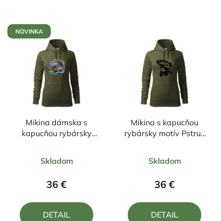
NOVINKA
Mikina dámska s
Mikina s kapucňou
kapucňou rybársky
rybársky motív Pstruh
motív Kapor FKN1
ČP2
Priemerné
Priemerné
Skladom
Skladom
hodnotenie
hodnotenie
produktu
produktu
36 €
36 €
je
je
5,0
5,0
DETAIL
DETAIL
z
z