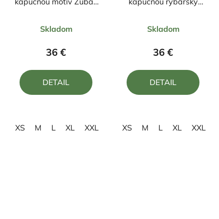
kapucňou motív Zubáč
kapucňou rybársky
Z25
motív Kapor FKN2
Priemerné
Priemerné
Skladom
Skladom
hodnotenie
hodnotenie
produktu
produktu
36 €
36 €
je
je
5,0
5,0
DETAIL
DETAIL
z
z
5
5
hviezdičiek.
hviezdičiek.
XS
M
L
XL
XXL
XS
M
L
XL
XXL