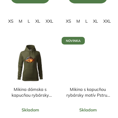
5
5
hviezdičiek.
hviezdičiek.
XS
M
L
XL
XXL
XS
M
L
XL
XXL
NOVINKA
Mikina dámska s
Mikina s kapucňou
kapucňou rybársky
rybársky motív Pstruh
motív Kapor FK2
FPN1
Priemerné
Priemerné
Skladom
Skladom
hodnotenie
hodnotenie