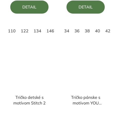
4,9
5,0
DETAIL
DETAIL
z
z
5
5
hviezdičiek.
hviezdičiek.
110
122
134
146
158
34
36
38
40
42
Tričko detské s
Tričko pánske s
motívom Stitch 2
motívom YOU
COMPLETE ME
Priemerné
Priemerné