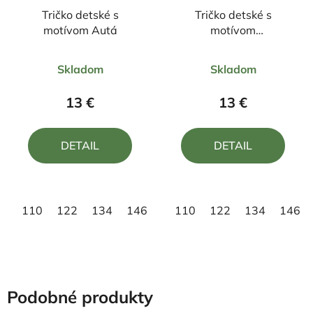
Tričko detské s
Tričko detské s
motívom Autá
motívom
ZOOTROPOLIS 2B
Priemerné
Priemerné
Skladom
Skladom
hodnotenie
hodnotenie
produktu
produktu
13 €
13 €
je
je
5,0
5,0
DETAIL
DETAIL
z
z
5
5
hviezdičiek.
hviezdičiek.
110
122
134
146
158
110
122
134
146
Podobné produkty