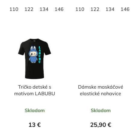
110
122
134
146
158
110
122
134
146
Tričko detské s
Dámske maskáčové
motívom LABUBU
elastické nohavice
Priemerné
Priemerné
Skladom
Skladom
hodnotenie
hodnotenie
produktu
produktu
13 €
25,90 €
je
je