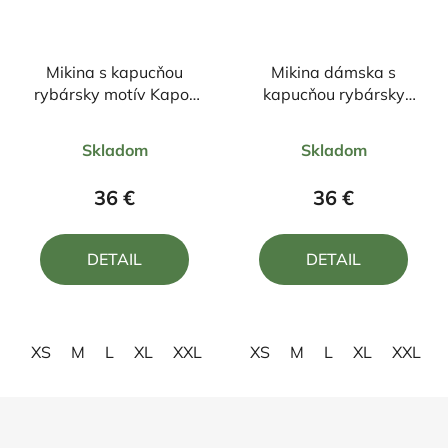
Mikina s kapucňou
Mikina dámska s
rybársky motív Kapor
kapucňou rybársky
FKN3
motív Kapor ČK1
Priemerné
Priemerné
Skladom
Skladom
hodnotenie
hodnotenie
produktu
produktu
36 €
36 €
je
je
5,0
5,0
DETAIL
DETAIL
z
z
5
5
hviezdičiek.
hviezdičiek.
XS
M
L
XL
XXL
XS
M
L
XL
XXL
Z
á