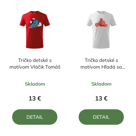
Tričko detské s
Tričko detské s
motívom Vláčik Tomáš
motívom Hľadá sa
Nemo
Priemerné
Priemerné
Skladom
Skladom
hodnotenie
hodnotenie
produktu
produktu
13 €
13 €
je
je
5,0
5,0
DETAIL
DETAIL
z
z
5
5
hviezdičiek.
hviezdičiek.