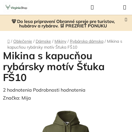
Prejsť
Hľadať
NÁKUP
na
KOŠÍK
obsah
🐻 Do lesa pripravení Obranné spreje pre turistov,
hubárov a rybárov. 🛒 PREZRIEŤ PONUKU
Domov
/
Oblečenie
/
Dámske
/
Mikiny
/
Rybárska dámska
/
Mikina s
kapucňou rybársky motív Šťuka FŠ10
Mikina s kapucňou
rybársky motív Šťuka
FŠ10
Priemerné
2 hodnotenia
Podrobnosti hodnotenia
hodnotenie
Značka:
Mija
produktu
je
4,5
z