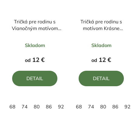
Tričká pre rodinu s
Tričká pre rodinu s
Vianočným motívom
motívom Krásne
Sob Veselé Vianoce
Vianoce
Priemerné
Priemerné
Skladom
Skladom
hodnotenie
hodnotenie
produktu
produktu
12 €
12 €
od
od
je
je
4,8
4,8
DETAIL
DETAIL
z
z
5
5
hviezdičiek.
hviezdičiek.
68
74
80
86
92
98
68
110
74
122
80
86
134
92
14