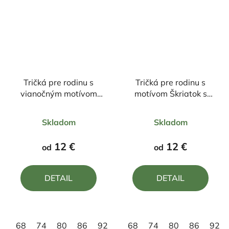
Tričká pre rodinu s
Tričká pre rodinu s
vianočným motívom
motívom Škriatok s
Mimoň
darčekom
Priemerné
Priemerné
Skladom
Skladom
hodnotenie
hodnotenie
produktu
produktu
12 €
12 €
od
od
je
je
5,0
4,9
DETAIL
DETAIL
z
z
5
5
hviezdičiek.
hviezdičiek.
68
74
80
86
92
98
68
110
74
122
80
86
134
92
14