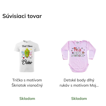
Súvisiaci tovar
Tričko s motívom
Detské body dlhý
Škriatok vianočný
rukáv s motívom Moje
prvé Vianoce
Priemerné
Priemerné
Skladom
Skladom
hodnotenie
hodnotenie