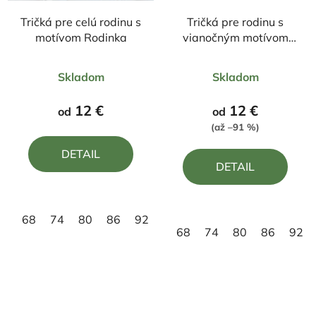
Tričká pre celú rodinu s
Tričká pre rodinu s
motívom Rodinka
vianočným motívom
Rodinka úžasných
Priemerné
Priemerné
Skladom
Skladom
hodnotenie
hodnotenie
produktu
produktu
12 €
12 €
od
od
je
je
(až –91 %)
4,8
5,0
DETAIL
z
z
DETAIL
5
5
hviezdičiek.
hviezdičiek.
68
74
80
86
92
98
110
122
134
14
68
74
80
86
92