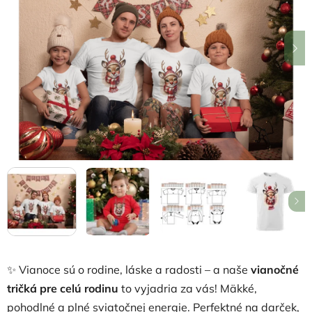
5
hviezdičiek.
✨ Vianoce sú o rodine, láske a radosti – a naše
vianočné
tričká pre celú rodinu
to vyjadria za vás! Mäkké,
pohodlné a plné sviatočnej energie. Perfektné na darček,