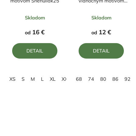
motívom Snehuliak25
vianočným motívom
Snehuliak s vtáčikmi
Priemerné
Priemerné
Skladom
Skladom
hodnotenie
hodnotenie
produktu
produktu
16 €
12 €
od
od
je
je
5,0
4,8
DETAIL
DETAIL
z
z
5
5
hviezdičiek.
hviezdičiek.
XS
S
M
L
XL
XXL
68
3XL
74
80
86
92