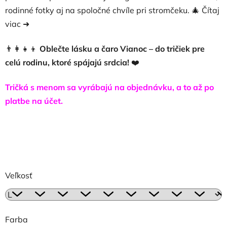
rodinné fotky aj na spoločné chvíle pri stromčeku. 🎄
Čítaj
viac ➜
👨‍👩‍👧‍👦
Oblečte lásku a čaro Vianoc – do tričiek pre
celú rodinu, ktoré spájajú srdcia!
❤️
Tričká s menom sa vyrábajú na objednávku, a to až po
platbe na účet.
Veľkosť
Farba