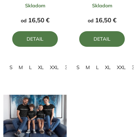
Priemerné
Priemerné
Skladom
Skladom
hodnotenie
hodnotenie
produktu
produktu
16,50 €
16,50 €
od
od
je
je
5,0
4,5
DETAIL
DETAIL
z
z
5
5
hviezdičiek.
hviezdičiek.
S
M
L
XL
XXL
3XL
S
4XL
M
L
XL
XXL
3