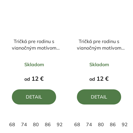
Tričká pre rodinu s
Tričká pre rodinu s
vianočným motívom
vianočným motívom
Snehuliak
Sobík25
Priemerné
Priemerné
Skladom
Skladom
hodnotenie
hodnotenie
produktu
produktu
12 €
12 €
od
od
je
je
4,7
5,0
DETAIL
DETAIL
z
z
5
5
hviezdičiek.
hviezdičiek.
68
74
80
86
92
98
68
110
74
122
80
86
134
92
14