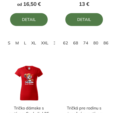
produktu
produktu
16,50 €
13 €
od
je
je
5,0
4,9
DETAIL
DETAIL
z
z
5
5
hviezdičiek.
hviezdičiek.
S
M
L
XL
XXL
3XL
62
4XL
68
74
80
86
Tričko dámske s
Tričká pre rodinu s