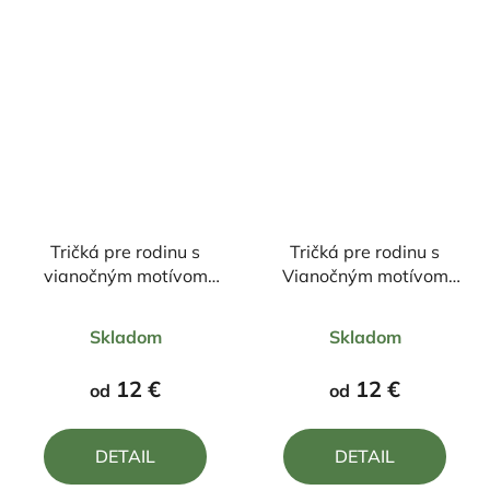
Tričká pre rodinu s
Tričká pre rodinu s
vianočným motívom
Vianočným motívom
Snehuliak25
Sob Veselé Vianoce
Priemerné
Priemerné
Skladom
Skladom
hodnotenie
hodnotenie
produktu
produktu
12 €
12 €
od
od
je
je
5,0
4,8
DETAIL
DETAIL
z
z