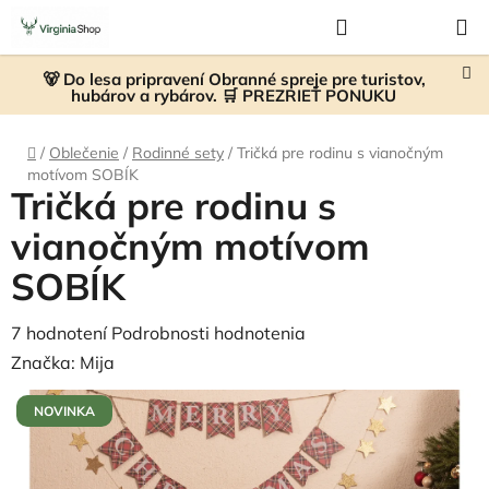
Prejsť
Hľadať
NÁKUP
na
KOŠÍK
obsah
🐻 Do lesa pripravení Obranné spreje pre turistov,
hubárov a rybárov. 🛒 PREZRIEŤ PONUKU
Domov
/
Oblečenie
/
Rodinné sety
/
Tričká pre rodinu s vianočným
motívom SOBÍK
Tričká pre rodinu s
vianočným motívom
SOBÍK
Priemerné
7 hodnotení
Podrobnosti hodnotenia
hodnotenie
Značka:
Mija
produktu
NOVINKA
je
5,0
z