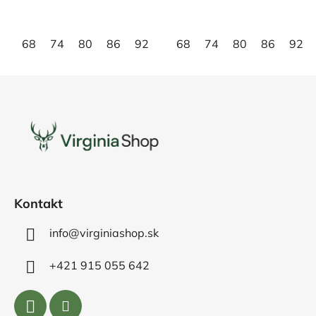
5
5
hviezdičiek.
hviezdičiek.
68
74
80
86
92
98
68
110
74
122
80
86
134
92
14
Z
á
p
ä
t
i
e
Kontakt
info@virginiashop.sk
+421 915 055 642