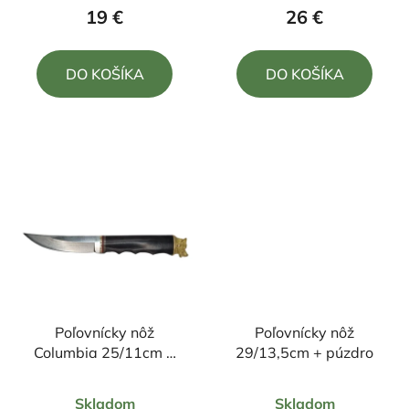
produktu
produktu
19 €
26 €
je
je
5,0
5,0
DO KOŠÍKA
DO KOŠÍKA
z
z
5
5
hviezdičiek.
hviezdičiek.
Poľovnícky nôž
Poľovnícky nôž
Columbia 25/11cm +
29/13,5cm + púzdro
púzdro
Priemerné
Priemerné
Skladom
Skladom