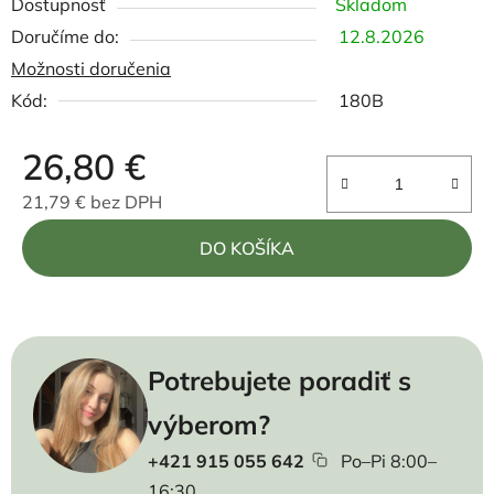
Dostupnosť
Skladom
12.8.2026
Možnosti doručenia
Kód:
180B
26,80 €
21,79 € bez DPH
Jednotková cena:
DO KOŠÍKA
Potrebujete poradiť s
výberom?
+421 915 055 642
Po–Pi 8:00–
16:30