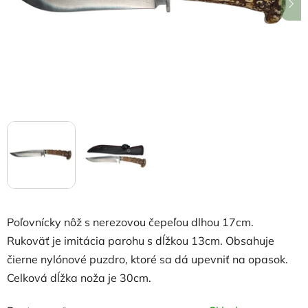
hviezdičiek.
Poľovnícky nôž s nerezovou čepeľou dlhou 17cm.
Rukoväť je imitácia parohu s dĺžkou 13cm. Obsahuje
čierne nylónové puzdro, ktoré sa dá upevniť na opasok.
Celková dĺžka noža je 30cm.