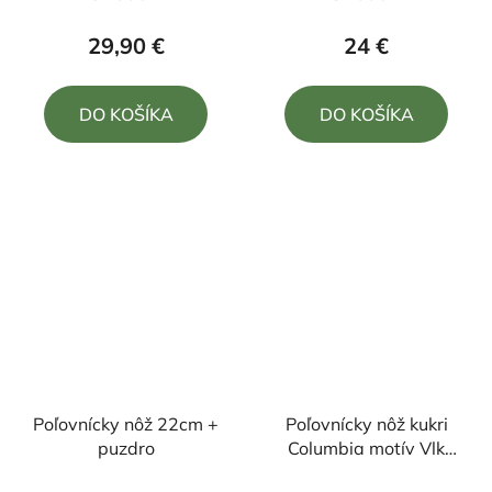
hodnotenie
hodnotenie
produktu
produktu
29,90 €
24 €
je
je
5,0
4,5
DO KOŠÍKA
DO KOŠÍKA
z
z
5
5
hviezdičiek.
hviezdičiek.
Poľovnícky nôž 22cm +
Poľovnícky nôž kukri
puzdro
Columbia motív Vlk
33/22cm + puzdro
Priemerné