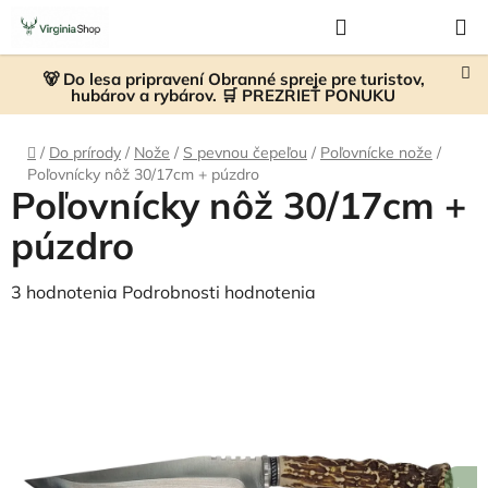
Prejsť
Hľadať
NÁKUP
na
KOŠÍK
obsah
🐻 Do lesa pripravení Obranné spreje pre turistov,
hubárov a rybárov. 🛒 PREZRIEŤ PONUKU
Domov
/
Do prírody
/
Nože
/
S pevnou čepeľou
/
Poľovnícke nože
/
Poľovnícky nôž 30/17cm + púzdro
Poľovnícky nôž 30/17cm +
púzdro
Priemerné
3 hodnotenia
Podrobnosti hodnotenia
hodnotenie
produktu
je
4,7
z
5