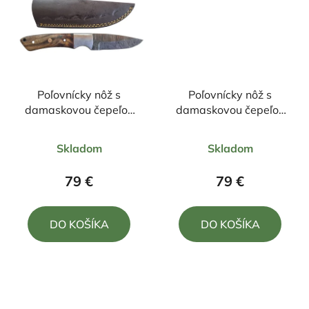
Poľovnícky nôž s
Poľovnícky nôž s
damaskovou čepeľou
damaskovou čepeľou
21/9cm s púzdrom
23/10cm + púzdro
Priemerné
Priemerné
Skladom
Skladom
hodnotenie
hodnotenie
produktu
produktu
79 €
79 €
je
je
5,0
4,7
DO KOŠÍKA
DO KOŠÍKA
z
z
5
5
hviezdičiek.
hviezdičiek.