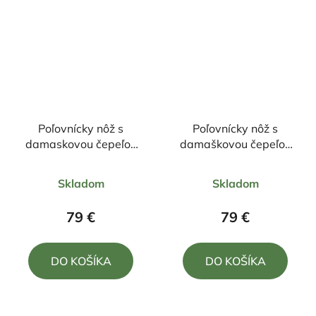
Poľovnícky nôž s
Poľovnícky nôž s
damaskovou čepeľou
damaškovou čepeľou
23,5/11cm + púzdro
23/11cm + púzdro
Priemerné
Priemerné
Skladom
Skladom
hodnotenie
hodnotenie
produktu
produktu
79 €
79 €
je
je
5,0
5,0
DO KOŠÍKA
DO KOŠÍKA
z
z
5
5
hviezdičiek.
hviezdičiek.