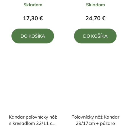
Skladom
Skladom
hodnotenie
produktu
17,30 €
24,70 €
je
5,0
DO KOŠÍKA
DO KOŠÍKA
z
5
hviezdičiek.
Kandar poľovnícky nôž
Poľovnícky nôž Kandar
s kresadlom 22/11 cm
29/17cm + púzdro