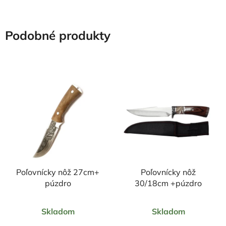
Podobné produkty
Poľovnícky nôž 27cm+
Poľovnícky nôž
púzdro
30/18cm +púzdro
Priemerné
Priemerné
Skladom
Skladom
hodnotenie
hodnotenie