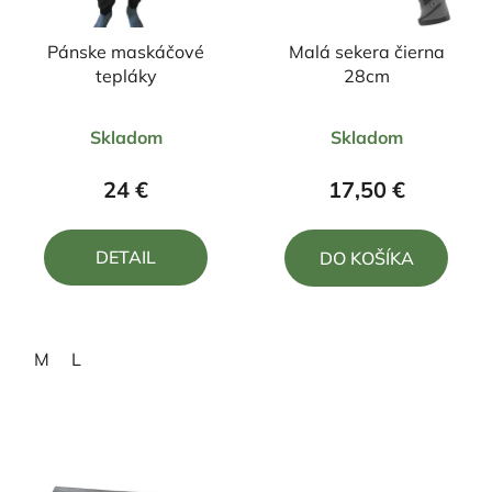
Pánske maskáčové
Malá sekera čierna
tepláky
28cm
Priemerné
Priemerné
Skladom
Skladom
hodnotenie
hodnotenie
produktu
produktu
24 €
17,50 €
je
je
5,0
5,0
DETAIL
DO KOŠÍKA
z
z
5
5
hviezdičiek.
hviezdičiek.
M
L