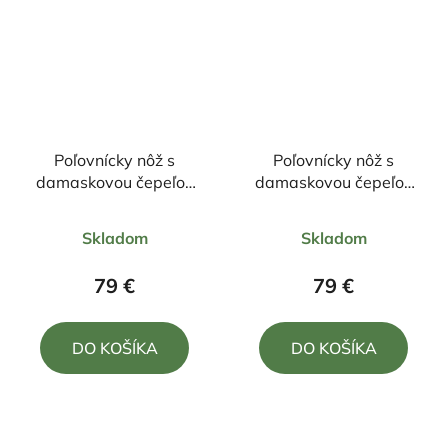
Poľovnícky nôž s
Poľovnícky nôž s
damaskovou čepeľou
damaskovou čepeľou
21,5/10,5cm + púzdro
21,5/10cm + púzdro
Priemerné
Priemerné
Skladom
Skladom
hodnotenie
hodnotenie
produktu
produktu
79 €
79 €
je
je
5,0
5,0
DO KOŠÍKA
DO KOŠÍKA
z
z
5
5
hviezdičiek.
hviezdičiek.