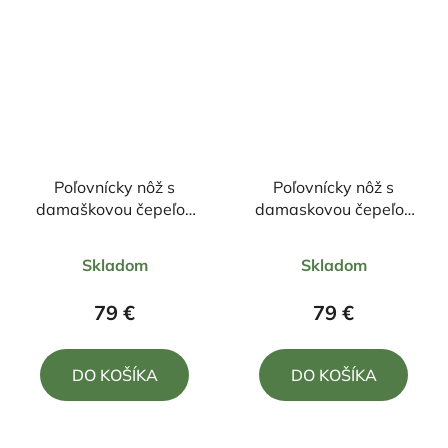
Poľovnícky nôž s
Poľovnícky nôž s
damaškovou čepeľou
damaskovou čepeľou
23/11cm + púzdro
23,5/11cm + púzdro
Priemerné
Priemerné
Skladom
Skladom
hodnotenie
hodnotenie
produktu
produktu
79 €
79 €
je
je
5,0
5,0
DO KOŠÍKA
DO KOŠÍKA
z
z
5
5
hviezdičiek.
hviezdičiek.