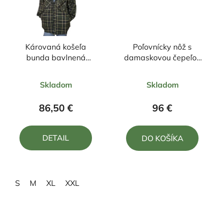
Károvaná košeľa
Poľovnícky nôž s
bunda bavlnená
damaskovou čepeľou
zateplená s kapucňou
27,5/13,5cm + púzdro
Priemerné
Priemerné
Skladom
Skladom
hodnotenie
hodnotenie
produktu
produktu
86,50 €
96 €
je
je
5,0
5,0
DETAIL
DO KOŠÍKA
z
z
5
5
hviezdičiek.
hviezdičiek.
S
M
XL
XXL