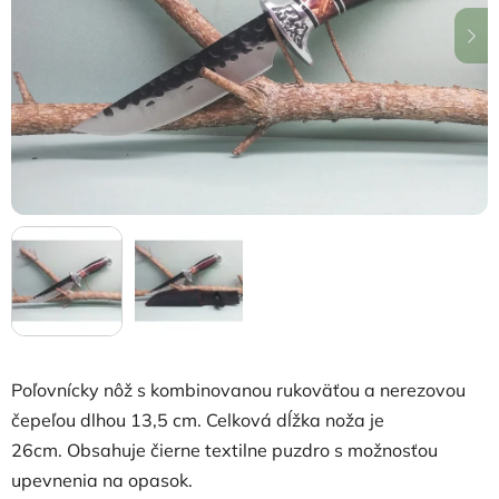
hviezdičiek.
Poľovnícky nôž s kombinovanou rukoväťou a nerezovou
čepeľou dlhou 13,5 cm. Celková dĺžka noža je
26cm. Obsahuje čierne textilne puzdro s možnosťou
upevnenia na opasok.