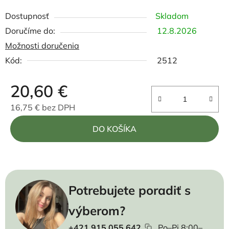
Dostupnosť
Skladom
12.8.2026
Možnosti doručenia
Kód:
2512
20,60 €
16,75 € bez DPH
Jednotková cena:
DO KOŠÍKA
Potrebujete poradiť s
výberom?
+421 915 055 642
Po–Pi 8:00–