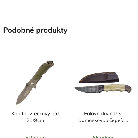
hviezdičiek.
hviezdičiek.
Podobné produkty
Kandar vreckový nôž
Poľovnícky nôž s
21/9cm
damaskovou čepeľou
23/10cm + puzdro
Priemerné
Priemerné
Skladom
Skladom