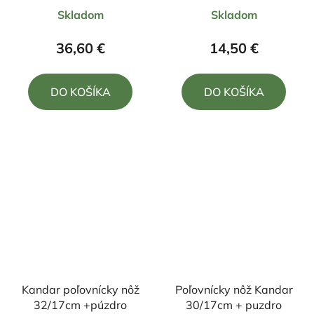
Priemerné
Priemerné
Skladom
Skladom
hodnotenie
hodnotenie
produktu
produktu
36,60 €
14,50 €
je
je
4,0
5,0
DO KOŠÍKA
DO KOŠÍKA
z
z
5
5
hviezdičiek.
hviezdičiek.
Kandar poľovnícky nôž
Poľovnícky nôž Kandar
32/17cm +púzdro
30/17cm + puzdro