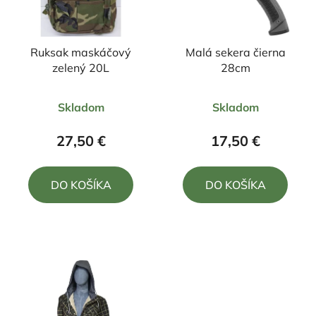
Ruksak maskáčový
Malá sekera čierna
zelený 20L
28cm
Priemerné
Priemerné
Skladom
Skladom
hodnotenie
hodnotenie
produktu
produktu
27,50 €
17,50 €
je
je
5,0
5,0
DO KOŠÍKA
DO KOŠÍKA
z
z
5
5
hviezdičiek.
hviezdičiek.