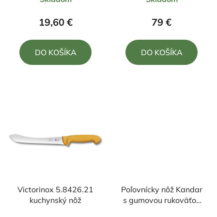
hodnotenie
hodnotenie
produktu
produktu
19,60 €
79 €
je
je
4,5
5,0
DO KOŠÍKA
DO KOŠÍKA
z
z
5
5
hviezdičiek.
hviezdičiek.
Victorinox 5.8426.21
Poľovnícky nôž Kandar
kuchynský nôž
s gumovou rukoväťou
22/11cm + puzdro