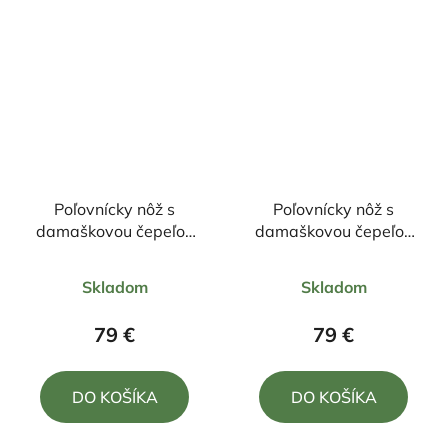
Poľovnícky nôž s
Poľovnícky nôž s
damaškovou čepeľou
damaškovou čepeľou
23/11cm + púzdro
22,5/10,5cm + púzdro
Priemerné
Priemerné
Skladom
Skladom
hodnotenie
hodnotenie
produktu
produktu
79 €
79 €
je
je
5,0
5,0
DO KOŠÍKA
DO KOŠÍKA
z
z
5
5