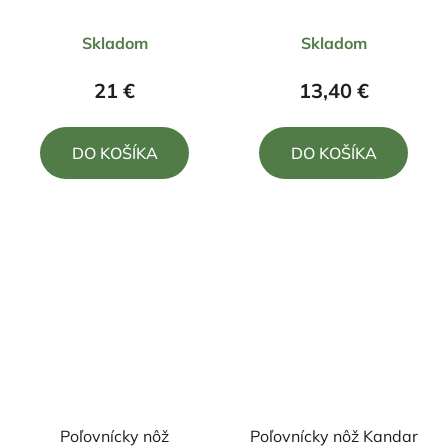
Priemerné
Priemerné
Skladom
Skladom
hodnotenie
hodnotenie
produktu
produktu
21 €
13,40 €
je
je
5,0
5,0
DO KOŠÍKA
DO KOŠÍKA
z
z
5
5
hviezdičiek.
hviezdičiek.
Poľovnícky nôž
Poľovnícky nôž Kandar