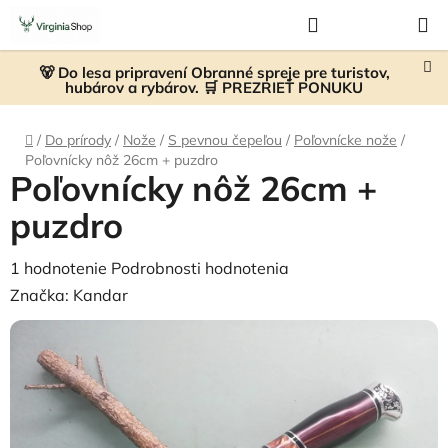
Prejsť
Hľadať
NÁKUP
na
KOŠÍK
obsah
🐻 Do lesa pripravení Obranné spreje pre turistov,
hubárov a rybárov. 🛒 PREZRIEŤ PONUKU
Domov
/
Do prírody
/
Nože
/
S pevnou čepeľou
/
Poľovnícke nože
/
Poľovnícky nôž 26cm + puzdro
Poľovnícky nôž 26cm +
puzdro
Priemerné
1 hodnotenie
Podrobnosti hodnotenia
hodnotenie
Značka:
Kandar
produktu
je
5,0
z
5