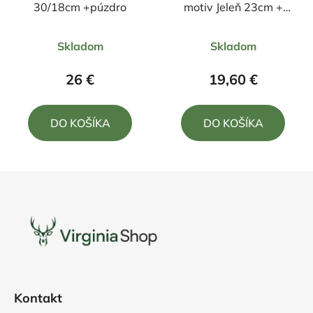
30/18cm +púzdro
motiv Jeleň 23cm +
puzdro
Priemerné
Priemerné
Skladom
Skladom
hodnotenie
hodnotenie
produktu
produktu
26 €
19,60 €
je
je
5,0
5,0
DO KOŠÍKA
DO KOŠÍKA
z
z
5
5
hviezdičiek.
hviezdičiek.
Z
á
p
ä
t
i
e
Kontakt