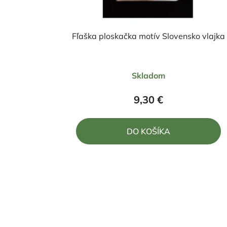
Fľaška ploskačka motív Slovensko vlajka
Priemerné
Skladom
hodnotenie
produktu
9,30 €
je
5,0
DO KOŠÍKA
z
5
hviezdičiek.