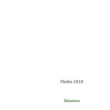
hviezdičiek.
Fľaška 1819
Priemerné
Skladom
hodnotenie
produktu