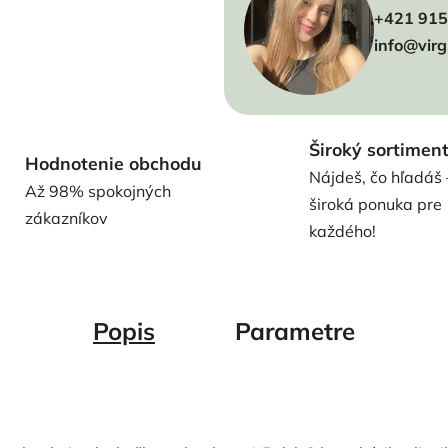
+421 915
info@virg
Široký sortimen
Hodnotenie obchodu
Nájdeš, čo hľadáš 
Až 98% spokojných
široká ponuka pre
zákazníkov
každého!
Popis
Parametre