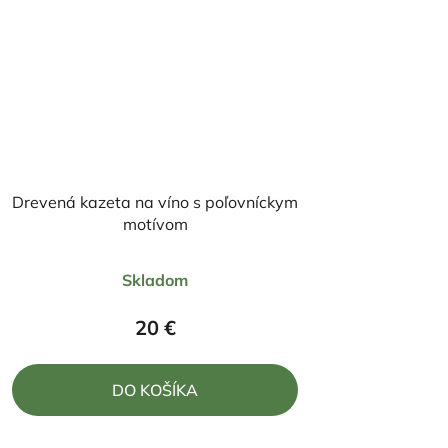
Drevená kazeta na víno s poľovníckym
motívom
Priemerné
Skladom
hodnotenie
produktu
20 €
je
4,0
DO KOŠÍKA
z
5