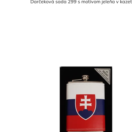
Darčeková sada 299 s motívom jeleňa v kazete 
5,0
z
5
hviezdičiek.