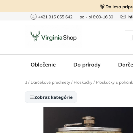
Prejsť
🐻 Do lesa prip
na
obsah
+421 915 055 642
po - pi 8:00-16:30
in
Oblečenie
Do prírody
Darče
Domov
/
Darčekové predmety
/
Ploskačky
/
Ploskačky s pohári
Zobraz kategórie