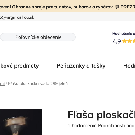
ravení Obranné spreje pre turistov, hubárov a rybárov. 🛒 PR
fo@virginiashop.sk
kové predmety
Peňaženky a tašky
Hod
kmi
/
Fľaša ploskačka sada 299 jeleň
Fľaša ploskač
Priemerné
1 hodnotenie
Podrobnosti hod
hodnotenie