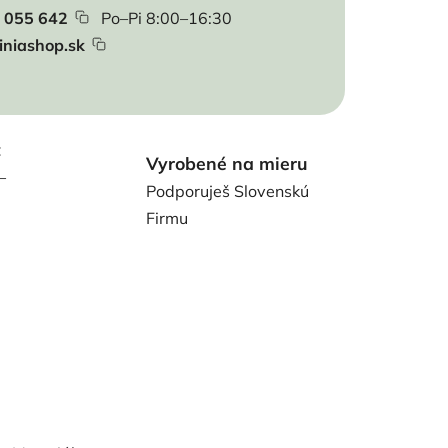
 055 642
Po–Pi 8:00–16:30
iniashop.sk
t
Vyrobené na mieru
–
Podporuješ Slovenskú
Firmu