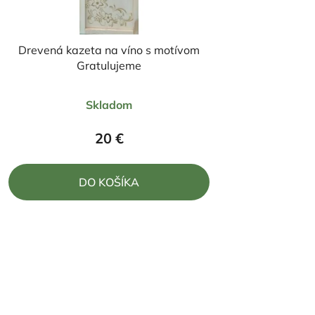
Drevená kazeta na víno s motívom
Gratulujeme
Priemerné
Skladom
hodnotenie
produktu
20 €
je
4,0
DO KOŠÍKA
z
5
hviezdičiek.