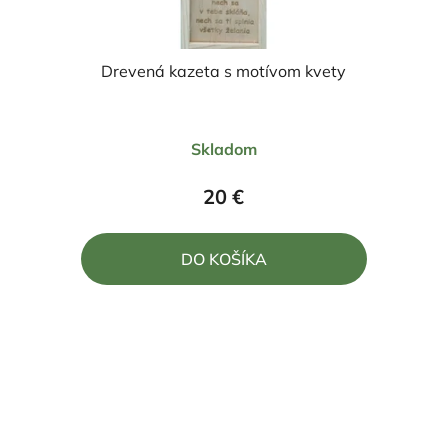
Drevená kazeta s motívom kvety
Priemerné
Skladom
hodnotenie
produktu
20 €
je
5,0
DO KOŠÍKA
z
5
hviezdičiek.