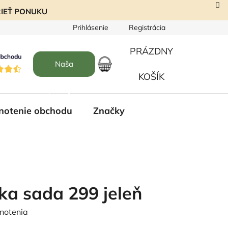
EZRIEŤ PONUKU
Prihlásenie
Registrácia
PRÁZDNY
Naša
NÁKUPNÝ
KOŠÍK
predajňa
KOŠÍK
notenie obchodu
Značky
ka sada 299 jeleň
notenia