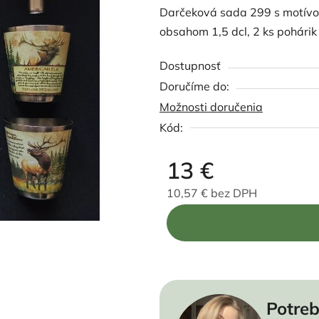
Darčeková sada 299 s motívom
produktu
obsahom 1,5 dcl, 2 ks pohárik a
je
5,0
Dostupnosť
z
5
Možnosti doručenia
hviezdičiek.
Kód:
13 €
10,57 € bez DPH
Jednotková cena:
Potreb