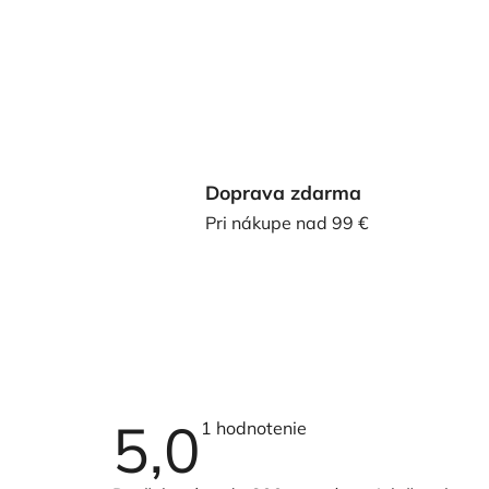
Doprava zdarma
Pri nákupe nad 99 €
5,0
Priemerné
1 hodnotenie
hodnotenie
produktu
je