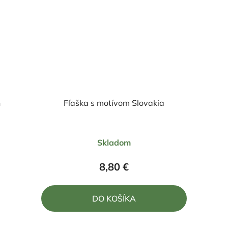
n
Fľaška s motívom Slovakia
Priemerné
Skladom
hodnotenie
produktu
8,80 €
je
5,0
DO KOŠÍKA
z
5