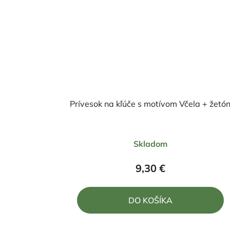
Prívesok na kľúče s motívom Včela + žetó
Priemerné
Skladom
hodnotenie
produktu
9,30 €
je
5,0
DO KOŠÍKA
z
5