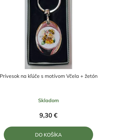
Prívesok na kľúče s motívom Včela + žetón
Priemerné
Skladom
hodnotenie
produktu
9,30 €
je
5,0
DO KOŠÍKA
z