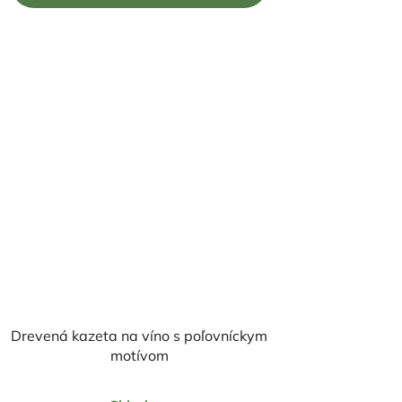
5
hviezdičiek.
Drevená kazeta na víno s poľovníckym
motívom
Priemerné