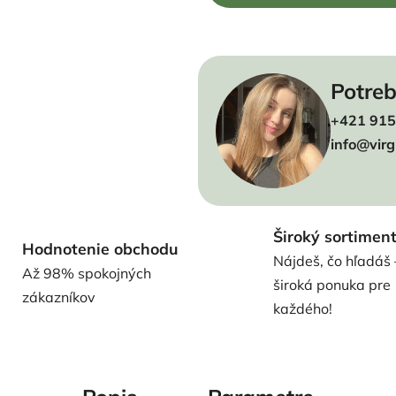
Potreb
+421 915
info@virg
Široký sortimen
Hodnotenie obchodu
Nájdeš, čo hľadáš 
Až 98% spokojných
široká ponuka pre
zákazníkov
každého!