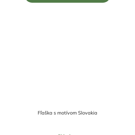
5
hviezdičiek.
Fľaška s motívom Slovakia
Priemerné