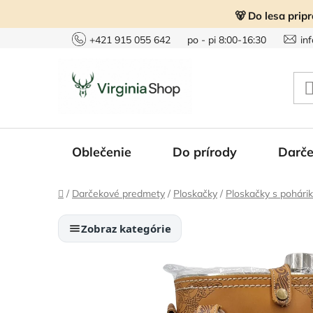
Prejsť
🐻 Do lesa prip
na
obsah
+421 915 055 642
po - pi 8:00-16:30
in
Oblečenie
Do prírody
Darče
Domov
/
Darčekové predmety
/
Ploskačky
/
Ploskačky s pohári
Zobraz kategórie