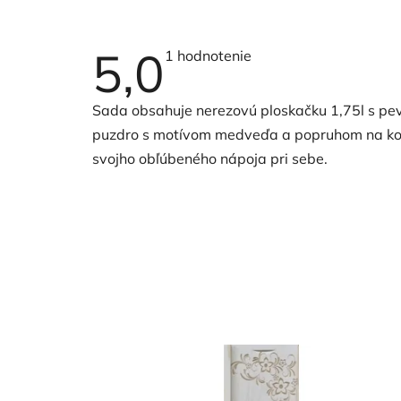
5,0
Priemerné
1 hodnotenie
hodnotenie
produktu
je
Sada obsahuje nerezovú ploskačku 1,75l s pev
5,0
z
puzdro s motívom medveďa a popruhom na komfo
5
hviezdičiek.
svojho obľúbeného nápoja pri sebe.