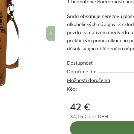
Priemerné
1 hodnotenie
Podrobnosti hod
hodnotenie
Sada obsahuje nerezovú plos
produktu
alkoholických nápojov, 3 skla
je
puzdro s motívom medveďa a 
5,0
praktickým pomocníkom na potu
z
dúšok svojho obľúbeného nápo
5
hviezdičiek.
Dostupnosť
Možnosti doručenia
Kód:
42 €
34,15 € bez DPH
Jednotková cena: