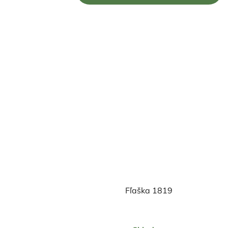
5
hviezdičiek.
Fľaška 1819
Priemerné