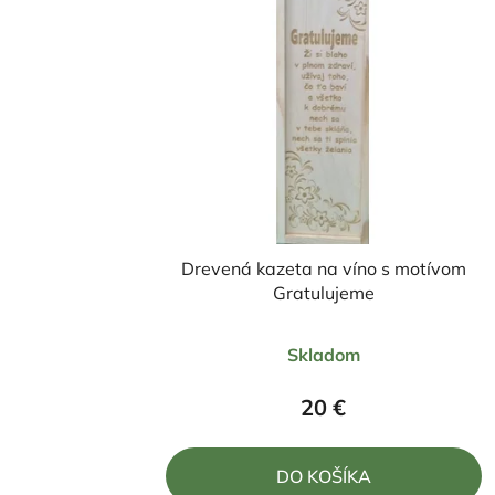
Drevená kazeta na víno s motívom
Gratulujeme
Priemerné
Skladom
hodnotenie
produktu
20 €
je
4,0
DO KOŠÍKA
z