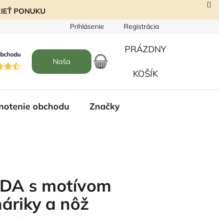
EZRIEŤ PONUKU
Prihlásenie
Registrácia
PRÁZDNY
Naša
NÁKUPNÝ
KOŠÍK
predajňa
KOŠÍK
notenie obchodu
Značky
ADA s motívom
áriky a nôž