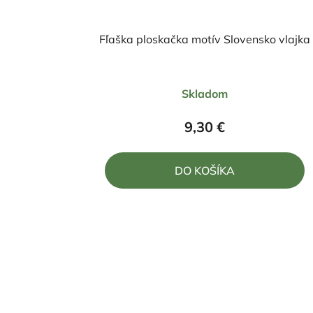
Fľaška ploskačka motív Slovensko vlajka
Priemerné
Skladom
hodnotenie
produktu
9,30 €
je
5,0
DO KOŠÍKA
z
5
hviezdičiek.