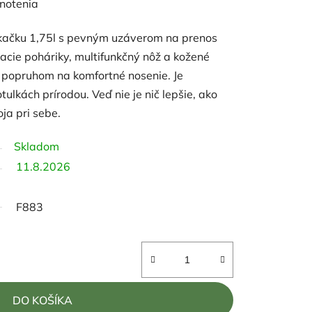
notenia
kačku 1,75l s pevným uzáverom na prenos
dacie poháriky, multifunkčný nôž a kožené
popruhom na komfortné nosenie. Je
lkách prírodou. Veď nie je nič lepšie, ako
ja pri sebe.
Skladom
11.8.2026
F883
DO KOŠÍKA