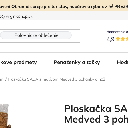
ravení Obranné spreje pre turistov, hubárov a rybárov. 🛒 PR
fo@virginiashop.sk
kové predmety
Peňaženky a tašky
Hod
kmi
/
Ploskačka SADA s motívom Medveď 3 poháriky a nôž
Ploskačka S
Medveď 3 poh