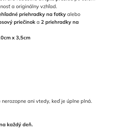
nosť a originálny vzhľad.
iehľadné priehradky na fotky
alebo
psový priečinok
a
2 priehradky na
10cm x 3,5cm
erozopne ani vtedy, keď je úplne plná.
 na každý deň.