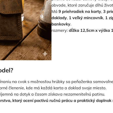
obvode, ktoré zaručuje dlhú život
Má
9 priehradiek na karty
,
3 pr
doklady
,
1 veľký mincovník
,
1 zi
bankovky
.
rozmery:
dĺžka 12,5cm x výška 
odel?
ínaniu na cvok s možnosťou hrúbky sa peňaženka samovoľne n
orné členenie, kde má každá karta a doklad svoje miesto.
ríjemná na dotyk a časom získava nezameniteľnú patinu.
rstva, ktorý ocení poctivú ručnú prácu a praktický doplnok