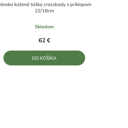
ánska kožená taška crossbody s príklopom
22/18cm
Priemerné
Skladom
hodnotenie
produktu
62 €
je
5,0
DO KOŠÍKA
z
5
hviezdičiek.