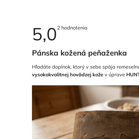
5,0
Priemerné
2 hodnotenia
hodnotenie
produktu
je
5,0
Pánska kožená peňaženka
z
5
hviezdičiek.
Hľadáte doplnok, ktorý v sebe spája remeselnú
vysokokvalitnej hovädzej kože
v úprave
HUN