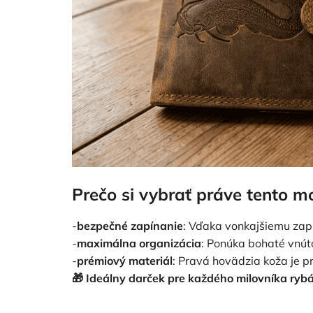
Prečo si vybrať práve tento m
-
bezpečné zapínanie
: Vďaka vonkajšiemu zap
-
maximálna organizácia
: Ponúka bohaté vnút
-
prémiový materiál
: Pravá hovädzia koža je p
🎁 Ideálny darček pre každého milovníka rybá