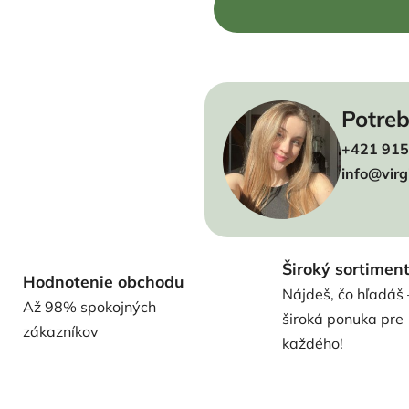
Potreb
+421 915
info@virg
Široký sortimen
Hodnotenie obchodu
Nájdeš, čo hľadáš 
Až 98% spokojných
široká ponuka pre
zákazníkov
každého!