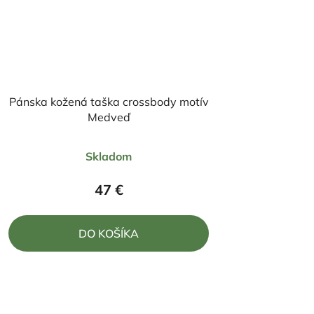
Pánska kožená taška crossbody motív
Medveď
Priemerné
Skladom
hodnotenie
produktu
47 €
je
5,0
DO KOŠÍKA
z
5
hviezdičiek.