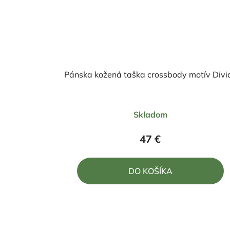
Pánska kožená taška crossbody motív Divi
Priemerné
Skladom
hodnotenie
produktu
47 €
je
5,0
DO KOŠÍKA
z
5
hviezdičiek.