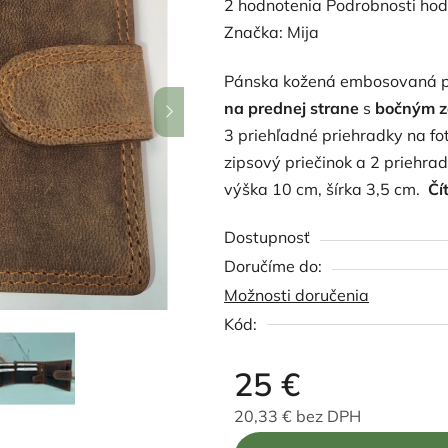
Priemerné
2 hodnotenia
Podrobnosti hod
hodnotenie
Značka:
Mija
produktu
Pánska kožená embosovaná 
je
na prednej strane
s
bočným z
5,0
3 priehľadné priehradky na fo
z
zipsový priečinok a 2 priehr
5
výška 10 cm, šírka 3,5 cm.
Čí
hviezdičiek.
Dostupnosť
Možnosti doručenia
Kód:
25 €
20,33 € bez DPH
Jednotková cena: