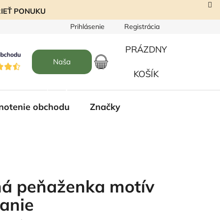
EZRIEŤ PONUKU
Prihlásenie
Registrácia
PRÁZDNY
Naša
NÁKUPNÝ
KOŠÍK
predajňa
KOŠÍK
notenie obchodu
Značky
á peňaženka motív
anie