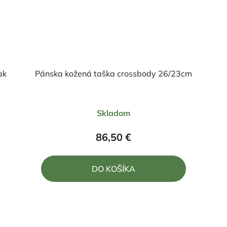
ak
Pánska kožená taška crossbody 26/23cm
Priemerné
Skladom
hodnotenie
produktu
86,50 €
je
4,5
DO KOŠÍKA
z
5
hviezdičiek.