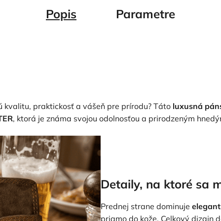
Popis
Parametre
 kvalitu, praktickosť a vášeň pre prírodu? Táto
luxusná pán
TER
, ktorá je známa svojou odolnosťou a prirodzeným hned
Detaily, na ktoré sa 
Prednej strane dominuje
elegant
priamo do kože. Celkový dizajn 