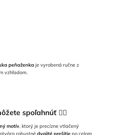
ska peňaženka
je vyrobená ručne z
ým vzhľadom.
môžete spoľahnúť 👍🏻
ný motív
, ktorý je precízne vtlačený
dotvára robustné
dvojité prešitie
po celom