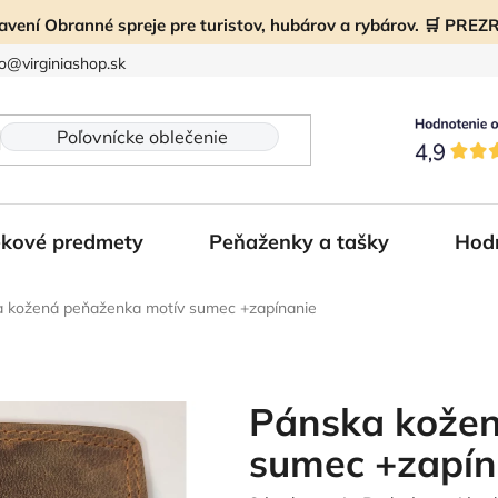
ravení Obranné spreje pre turistov, hubárov a rybárov. 🛒 PR
fo@virginiashop.sk
kové predmety
Peňaženky a tašky
Hod
 kožená peňaženka motív sumec +zapínanie
Pánska kožen
sumec +zapín