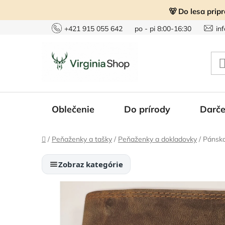
Prejsť
🐻 Do lesa prip
na
obsah
+421 915 055 642
po - pi 8:00-16:30
in
Oblečenie
Do prírody
Darče
Domov
/
Peňaženky a tašky
/
Peňaženky a dokladovky
/
Pánska
Zobraz kategórie