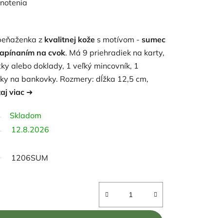
notenia
peňaženka z
kvalitnej kože
s motívom -
sumec
apínaním
na cvok
. Má 9 priehradiek na karty,
tky alebo doklady, 1 veľký mincovník, 1
adky na bankovky. Rozmery: dĺžka
12,5 cm,
taj viac
➜
Skladom
12.8.2026
1206SUM