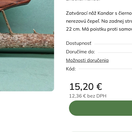
produktu
Zatvárací nôž Kandar s čiern
je
nerezovú čepeľ. Na zadnej str
5,0
22 cm.
Má poistku proti samo
z
5
Dostupnosť
hviezdičiek.
Možnosti doručenia
Kód:
15,20 €
12,36 € bez DPH
Jednotková cena: