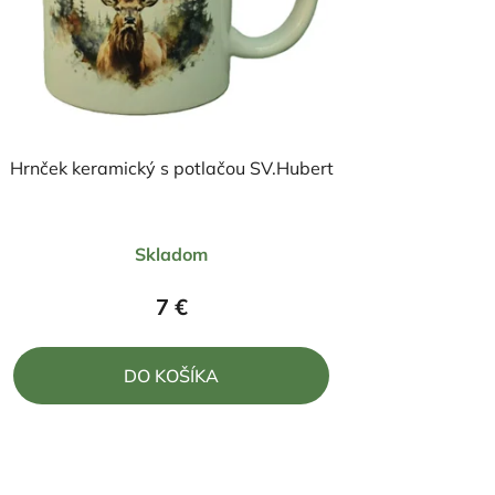
Hrnček keramický s potlačou SV.Hubert
Priemerné
Skladom
hodnotenie
produktu
7 €
je
5,0
DO KOŠÍKA
z
5
hviezdičiek.