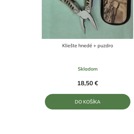
Kliešte hnedé + puzdro
Priemerné
Skladom
hodnotenie
produktu
18,50 €
je
5,0
DO KOŠÍKA
z
5
hviezdičiek.