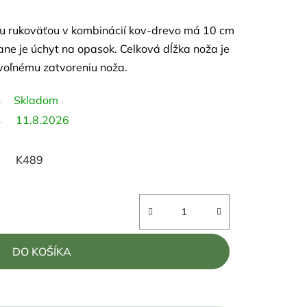
ou rukoväťou v kombinácií kov-drevo má 10 cm
ane je úchyt na opasok. Celková dĺžka noža je
voľnému zatvoreniu noža.
Skladom
11.8.2026
K489
DO KOŠÍKA