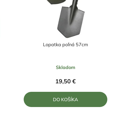
Lopatka poľná 57cm
Priemerné
Skladom
hodnotenie
produktu
19,50 €
je
5,0
DO KOŠÍKA
z
5
hviezdičiek.