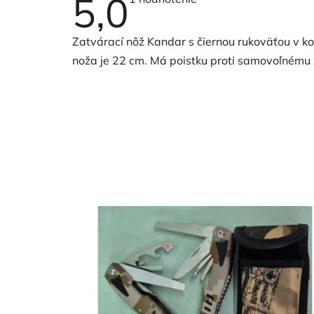
5,0
hodnotenie
produktu
je
Zatvárací nôž Kandar s čiernou rukoväťou v k
5,0
z
noža je 22 cm.
Má poistku proti samovoľnému 
5
hviezdičiek.