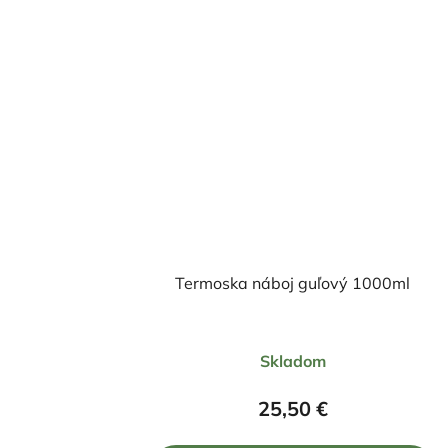
Termoska náboj guľový 1000ml
Priemerné
Skladom
hodnotenie
produktu
25,50 €
je