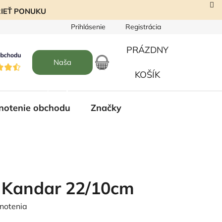
EZRIEŤ PONUKU
Prihlásenie
Registrácia
PRÁZDNY
Naša
NÁKUPNÝ
KOŠÍK
predajňa
KOŠÍK
notenie obchodu
Značky
 Kandar 22/10cm
notenia