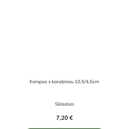
Kompas s karabínou 10,5/4,5cm
Priemerné
Skladom
hodnotenie
produktu
7,20 €
je