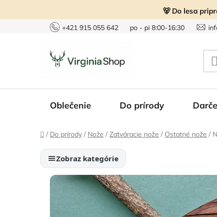
Prejsť
🐻 Do lesa prip
na
obsah
+421 915 055 642
po - pi 8:00-16:30
in
Oblečenie
Do prírody
Darče
Domov
/
Do prírody
/
Nože
/
Zatváracie nože
/
Ostatné nože
/
N
Zobraz kategórie