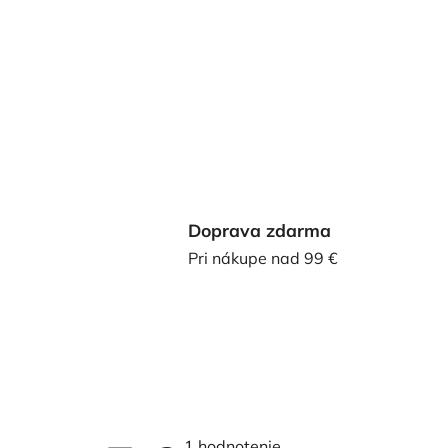
Doprava zdarma
Pri nákupe nad 99 €
Priemerné
1 hodnotenie