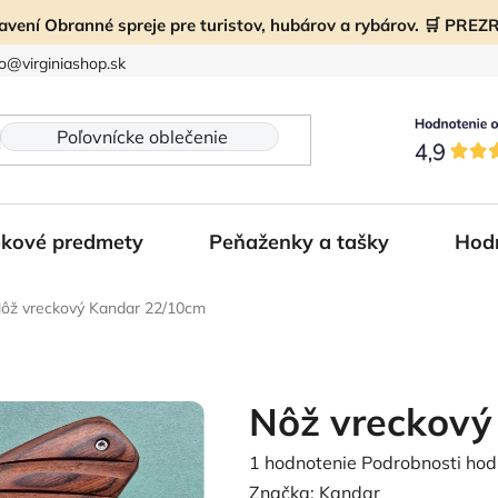
ravení Obranné spreje pre turistov, hubárov a rybárov. 🛒 PR
fo@virginiashop.sk
kové predmety
Peňaženky a tašky
Hod
ôž vreckový Kandar 22/10cm
Nôž vreckový
Priemerné
1 hodnotenie
Podrobnosti hod
hodnotenie
Značka:
Kandar