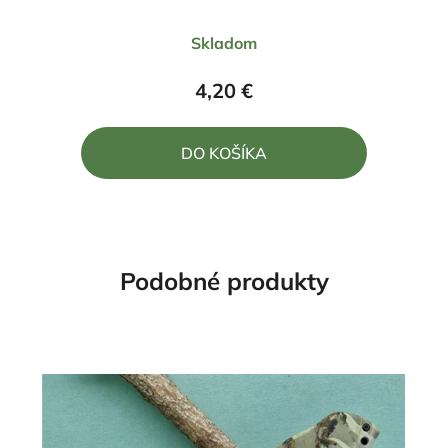
Priemerné
Skladom
hodnotenie
produktu
4,20 €
je
5,0
DO KOŠÍKA
z
5
hviezdičiek.
Podobné produkty