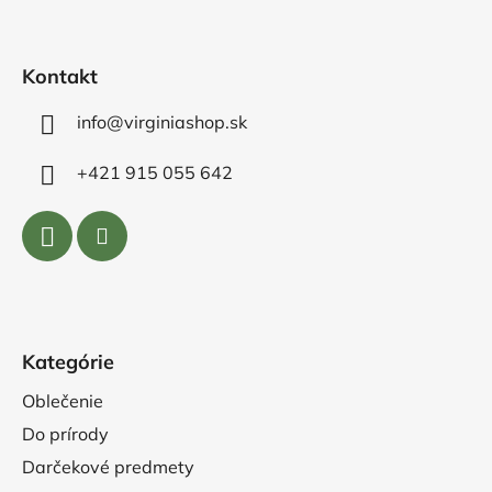
t
i
e
Kontakt
info@virginiashop.sk
+421 915 055 642
Kategórie
Oblečenie
Do prírody
Darčekové predmety