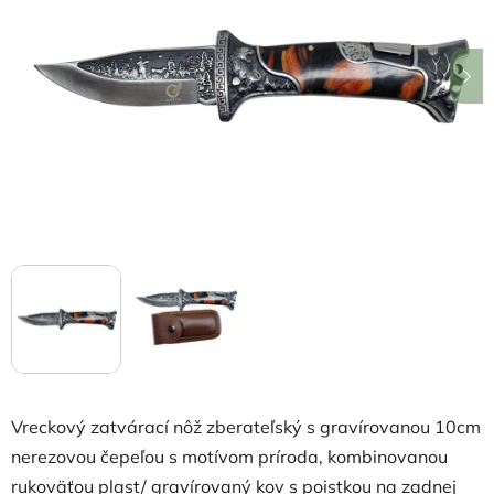
5
hviezdičiek.
Vreckový zatvárací nôž zberateľský s gravírovanou 10cm
nerezovou čepeľou s motívom príroda, kombinovanou
rukoväťou plast/ gravírovaný kov s poistkou na zadnej