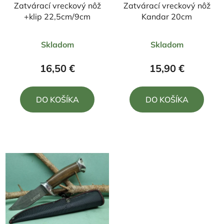
Zatvárací vreckový nôž
Zatvárací vreckový nôž
+klip 22,5cm/9cm
Kandar 20cm
Priemerné
Priemerné
Skladom
Skladom
hodnotenie
hodnotenie
produktu
produktu
16,50 €
15,90 €
je
je
5,0
5,0
DO KOŠÍKA
DO KOŠÍKA
z
z
5
5
hviezdičiek.
hviezdičiek.