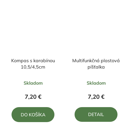
Kompas s karabínou
Multifunkčná plastová
10,5/4,5cm
píšťalka
Priemerné
Priemerné
Skladom
Skladom
hodnotenie
hodnotenie
produktu
produktu
7,20 €
7,20 €
je
je
5,0
5,0
DETAIL
DO KOŠÍKA
z
z
5
5