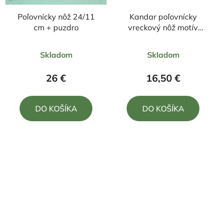
Poľovnícky nôž 24/11
Kandar poľovnícky
cm + puzdro
vreckový nôž motív
orol, Americká vlajka
Priemerné
Priemerné
+klip 21cm/9cm
Skladom
Skladom
hodnotenie
hodnotenie
produktu
produktu
26 €
16,50 €
je
je
5,0
5,0
DO KOŠÍKA
DO KOŠÍKA
z
z
5
5
hviezdičiek.
hviezdičiek.