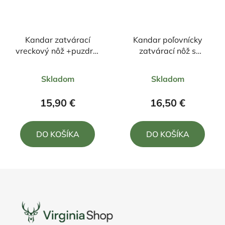
Kandar zatvárací
Kandar poľovnícky
vreckový nôž +puzdro,
zatvárací nôž s
klip 21,5cm/9cm
motívom Medveď
Priemerné
Priemerné
21,5/9cm + puzdro
Skladom
Skladom
hodnotenie
hodnotenie
produktu
produktu
15,90 €
16,50 €
je
je
5,0
5,0
DO KOŠÍKA
DO KOŠÍKA
z
z
5
5
hviezdičiek.
hviezdičiek.
Z
á
p
ä