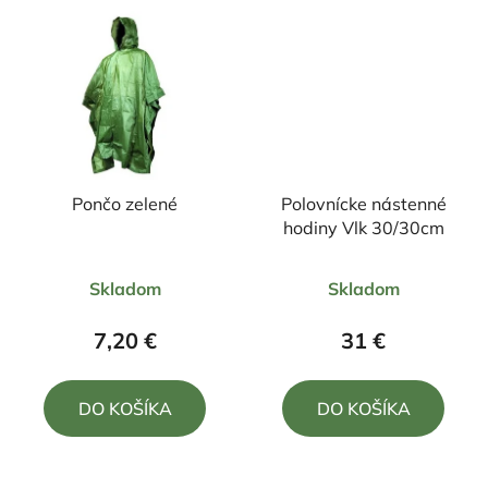
Pončo zelené
Polovnícke nástenné
hodiny Vlk 30/30cm
Priemerné
Priemerné
Skladom
Skladom
hodnotenie
hodnotenie
produktu
produktu
7,20 €
31 €
je
je
5,0
5,0
DO KOŠÍKA
DO KOŠÍKA
z
z
5
5
hviezdičiek.
hviezdičiek.