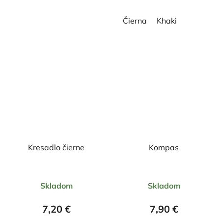
hviezdičiek.
hviezdičiek.
Čierna
Khaki
Kresadlo čierne
Kompas
Priemerné
Priemerné
Skladom
Skladom
hodnotenie
hodnotenie
produktu
produktu
7,20 €
7,90 €
je
je