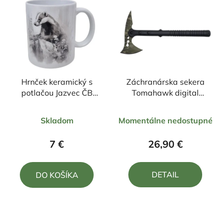
Hrnček keramický s
Záchranárska sekera
potlačou Jazvec ČB
Tomahawk digital
330ml
zelená
Priemerné
Priemerné
Skladom
Momentálne nedostupné
hodnotenie
hodnotenie
produktu
produktu
7 €
26,90 €
je
je
5,0
5,0
DETAIL
DO KOŠÍKA
z
z
5
5
hviezdičiek.
hviezdičiek.