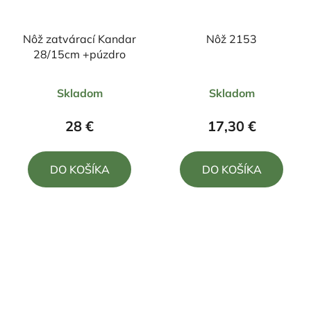
Nôž zatvárací Kandar
Nôž 2153
28/15cm +púzdro
Priemerné
Skladom
Skladom
hodnotenie
produktu
28 €
17,30 €
je
5,0
DO KOŠÍKA
DO KOŠÍKA
z
5
hviezdičiek.