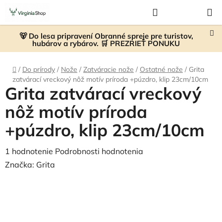
Prejsť
Hľadať
NÁKUP
na
KOŠÍK
obsah
🐻 Do lesa pripravení Obranné spreje pre turistov,
hubárov a rybárov. 🛒 PREZRIEŤ PONUKU
Domov
/
Do prírody
/
Nože
/
Zatváracie nože
/
Ostatné nože
/
Grita
zatvárací vreckový nôž motív príroda +púzdro, klip 23cm/10cm
Grita zatvárací vreckový
nôž motív príroda
+púzdro, klip 23cm/10cm
Priemerné
1 hodnotenie
Podrobnosti hodnotenia
hodnotenie
Značka:
Grita
produktu
je
4,0
z