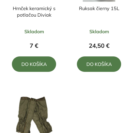
Hrnček keramický s
Ruksak čierny 15L
potlačou Diviak
Priemerné
Priemerné
Skladom
Skladom
hodnotenie
hodnotenie
produktu
produktu
7 €
24,50 €
je
je
5,0
5,0
DO KOŠÍKA
DO KOŠÍKA
z
z
5
5
hviezdičiek.
hviezdičiek.