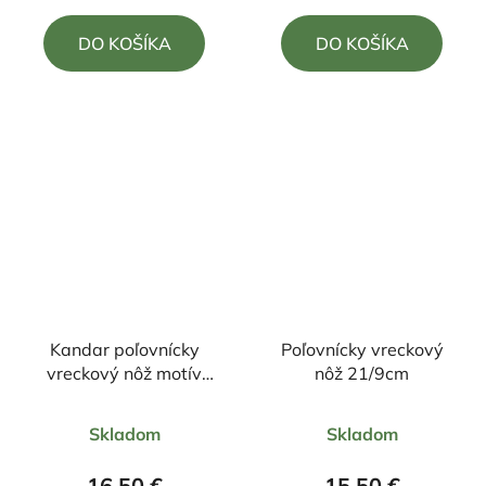
4,5
DO KOŠÍKA
DO KOŠÍKA
z
5
hviezdičiek.
Kandar poľovnícky
Poľovnícky vreckový
vreckový nôž motív
nôž 21/9cm
orol, Americká vlajka
Priemerné
Priemerné
+klip 21cm/9cm
Skladom
Skladom
hodnotenie
hodnotenie
produktu
produktu
16,50 €
15,50 €