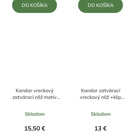
DO KOŠÍKA
DO KOŠÍKA
z
z
5
5
hviezdičiek.
hviezdičiek.
Kandar vreckový
Kandar zatvárací
zatvárací nôž motív
vreckový nôž +klip
lebka +klip
21cm/9cm
Priemerné
23cm/9,5cm
Skladom
Skladom
hodnotenie
produktu
15,50 €
13 €
je