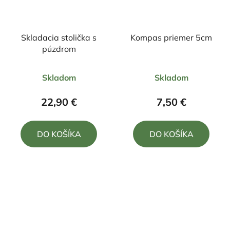
Skladacia stolička s
Kompas priemer 5cm
púzdrom
Priemerné
Priemerné
Skladom
Skladom
hodnotenie
hodnotenie
produktu
produktu
22,90 €
7,50 €
je
je
5,0
5,0
DO KOŠÍKA
DO KOŠÍKA
z
z
5
5
hviezdičiek.
hviezdičiek.