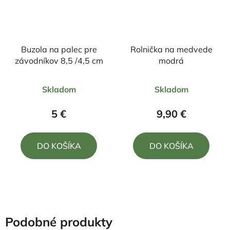
Buzola na palec pre
Rolnička na medvede
závodníkov 8,5 /4,5 cm
modrá
Priemerné
Priemerné
Skladom
Skladom
hodnotenie
hodnotenie
produktu
produktu
5 €
9,90 €
je
je
5,0
5,0
DO KOŠÍKA
DO KOŠÍKA
z
z
5
5
hviezdičiek.
hviezdičiek.
Podobné produkty