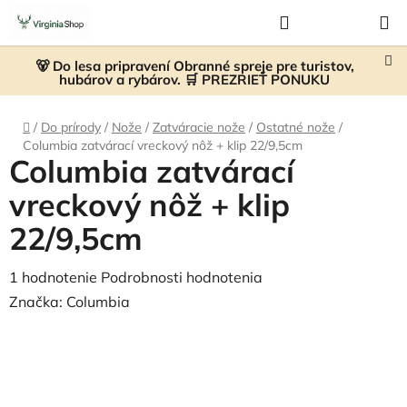
Prejsť
Hľadať
NÁKUP
na
KOŠÍK
obsah
🐻 Do lesa pripravení Obranné spreje pre turistov,
hubárov a rybárov. 🛒 PREZRIEŤ PONUKU
Domov
/
Do prírody
/
Nože
/
Zatváracie nože
/
Ostatné nože
/
Columbia zatvárací vreckový nôž + klip 22/9,5cm
Columbia zatvárací
vreckový nôž + klip
22/9,5cm
Priemerné
1 hodnotenie
Podrobnosti hodnotenia
hodnotenie
Značka:
Columbia
produktu
je
5,0
z