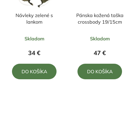
Návleky zelené s
Pánska kožená taška
lankom
crossbody 19/15cm
Priemerné
Priemerné
Skladom
Skladom
hodnotenie
hodnotenie
produktu
produktu
34 €
47 €
je
je
4,0
5,0
DO KOŠÍKA
DO KOŠÍKA
z
z
5
5
hviezdičiek.
hviezdičiek.