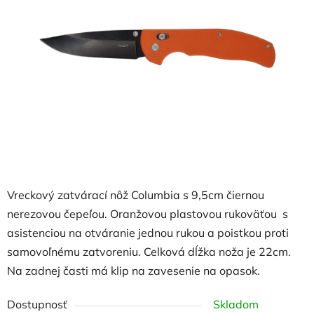
5
hviezdičiek.
Vreckový zatvárací nôž Columbia s 9,5cm čiernou
nerezovou čepeľou. Oranžovou plastovou rukoväťou s
asistenciou na otváranie jednou rukou a poistkou proti
samovoľnému zatvoreniu. Celková dĺžka noža je 22cm.
Na zadnej časti má klip na zavesenie na opasok.
Dostupnosť
Skladom