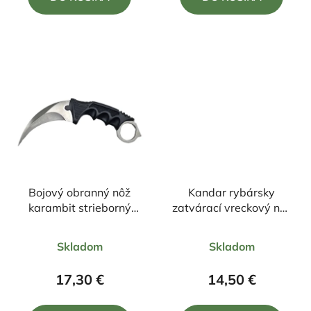
z
z
5
5
hviezdičiek.
hviezdičiek.
Bojový obranný nôž
Kandar rybársky
karambit strieborný
zatvárací vreckový nôž
+púzdro 19/9cm
+pílka na šupiny
Priemerné
Priemerné
22,5cm/10cm
Skladom
Skladom
hodnotenie
hodnotenie
produktu
produktu
17,30 €
14,50 €
je
je
3,0
5,0