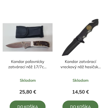
Kandar poľovnícky
Kandar zatvárací
zatvárací nôž 17/7cm
vreckový nôž hasičský
+ púzdro
znak +klip
Priemerné
Priemerné
21,5cm/8,5cm
Skladom
Skladom
hodnotenie
hodnotenie
produktu
produktu
25,80 €
14,50 €
je
je
5,0
5,0
DO KOŠÍKA
DO KOŠÍKA