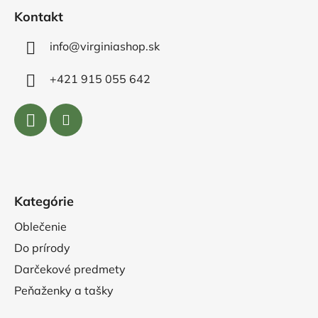
e
Kontakt
info@virginiashop.sk
+421 915 055 642
Kategórie
Oblečenie
Do prírody
Darčekové predmety
Peňaženky a tašky