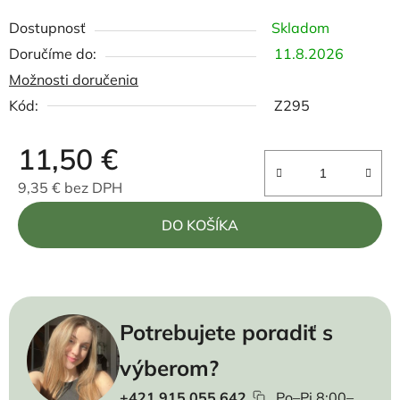
Dostupnosť
Skladom
11.8.2026
Možnosti doručenia
Kód:
Z295
11,50 €
9,35 € bez DPH
Jednotková cena:
DO KOŠÍKA
Potrebujete poradiť s
výberom?
+421 915 055 642
Po–Pi 8:00–