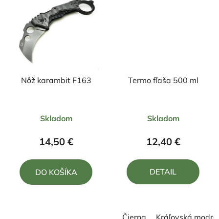
Nôž karambit F163
Termo fľaša 500 ml
Priemerné
Skladom
Skladom
hodnotenie
produktu
14,50 €
12,40 €
je
5,0
DETAIL
DO KOŠÍKA
z
5
hviezdičiek.
Čierna
Kráľovská modrá