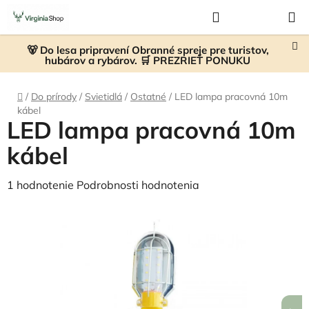
Prejsť
Hľadať
NÁKUP
na
KOŠÍK
obsah
🐻 Do lesa pripravení Obranné spreje pre turistov,
hubárov a rybárov. 🛒 PREZRIEŤ PONUKU
Domov
/
Do prírody
/
Svietidlá
/
Ostatné
/
LED lampa pracovná 10m
kábel
LED lampa pracovná 10m
kábel
Priemerné
1 hodnotenie
Podrobnosti hodnotenia
hodnotenie
produktu
je
5,0
z
5