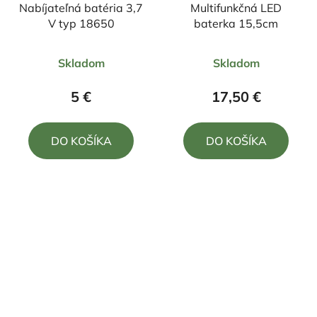
Nabíjateľná batéria 3,7
Multifunkčná LED
V typ 18650
baterka 15,5cm
Priemerné
Priemerné
Skladom
Skladom
hodnotenie
hodnotenie
produktu
produktu
5 €
17,50 €
je
je
4,0
5,0
DO KOŠÍKA
DO KOŠÍKA
z
z
5
5
hviezdičiek.
hviezdičiek.