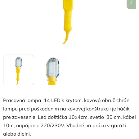
hviezdičiek.
Pracovná lampa 14 LED s krytom, kovová obruč chráni
lampu pred poškodením na kovovej konštrukcii je háčik
pre zavesenie. Led doštička 10x4cm, svetlo 30 cm, kábel
10m, napájanie 220/230V. Vhodné na prácu v garáži
alebo dielni.