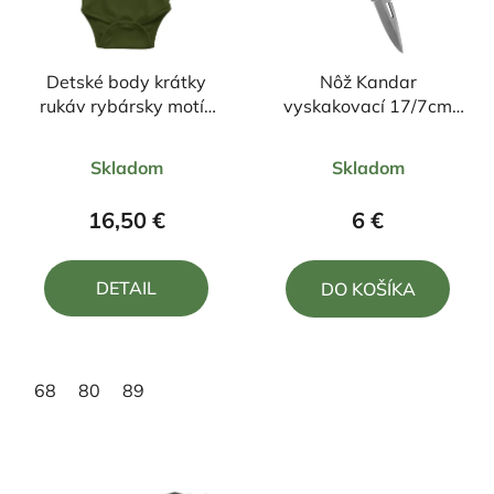
Detské body krátky
Nôž Kandar
rukáv rybársky motív
vyskakovací 17/7cm
kapor FK2
umelý paroh
Priemerné
Priemerné
Skladom
Skladom
hodnotenie
hodnotenie
produktu
produktu
16,50 €
6 €
je
je
5,0
5,0
DETAIL
DO KOŠÍKA
z
z
5
5
hviezdičiek.
hviezdičiek.
68
80
89