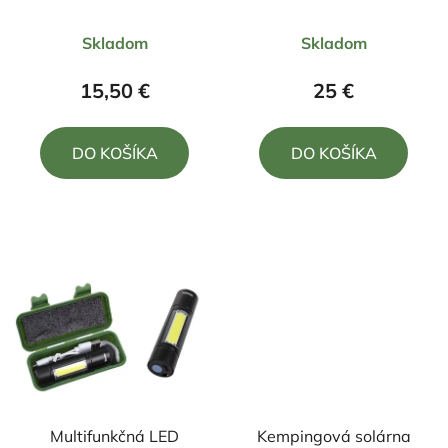
nabíjateľná
Priemerné
Priemerné
Skladom
Skladom
hodnotenie
hodnotenie
produktu
produktu
15,50 €
25 €
je
je
5,0
5,0
DO KOŠÍKA
DO KOŠÍKA
z
z
5
5
hviezdičiek.
hviezdičiek.
Multifunkčná LED
Kempingová solárna