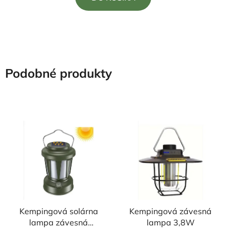
z
5
hviezdičiek.
Podobné produkty
Kempingová solárna
Kempingová závesná
lampa závesná
lampa 3,8W