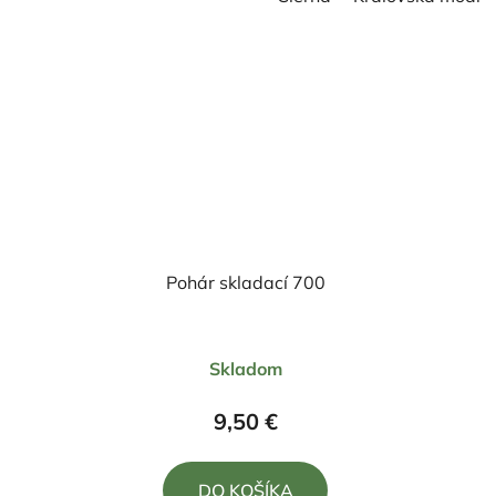
Pohár skladací 700
Priemerné
Skladom
hodnotenie
produktu
9,50 €
je
4,0
DO KOŠÍKA