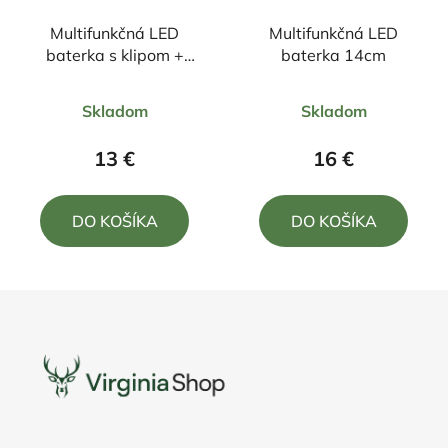
Multifunkčná LED
Multifunkčná LED
baterka s klipom +
baterka 14cm
zoom 10,5cm
Priemerné
Priemerné
Skladom
Skladom
hodnotenie
hodnotenie
produktu
produktu
13 €
16 €
je
je
5,0
5,0
DO KOŠÍKA
DO KOŠÍKA
z
z
5
5
hviezdičiek.
hviezdičiek.
Z
á
p
ä
t
i