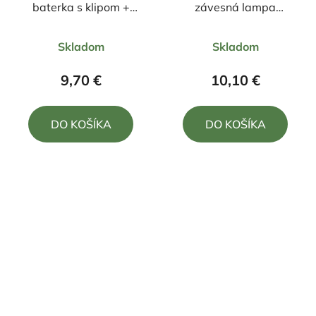
baterka s klipom +
závesná lampa
zoom 9cm
nabíjateľná hnedá
Priemerné
Priemerné
Skladom
Skladom
hodnotenie
hodnotenie
produktu
produktu
9,70 €
10,10 €
je
je
5,0
5,0
DO KOŠÍKA
DO KOŠÍKA
z
z
5
5
hviezdičiek.
hviezdičiek.