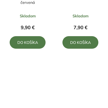
červená
Priemerné
Priemerné
Skladom
Skladom
hodnotenie
hodnotenie
produktu
produktu
9,90 €
7,90 €
je
je
5,0
5,0
DO KOŠÍKA
DO KOŠÍKA
z
z
5
5
hviezdičiek.
hviezdičiek.