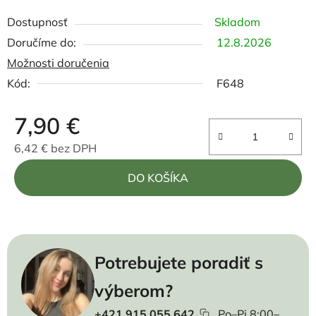
Dostupnosť
Skladom
12.8.2026
Možnosti doručenia
Kód:
F648
7,90 €
6,42 € bez DPH
Jednotková cena:
DO KOŠÍKA
Potrebujete poradiť s
výberom?
+421 915 055 642
Po–Pi 8:00–