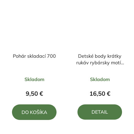
Pohár skladací 700
Detské body krátky
rukáv rybársky motív
kapor FK2
Priemerné
Priemerné
Skladom
Skladom
hodnotenie
hodnotenie
produktu
produktu
9,50 €
16,50 €
je
je
4,0
5,0
DETAIL
DO KOŠÍKA
z
z
5
5
hviezdičiek.
hviezdičiek.