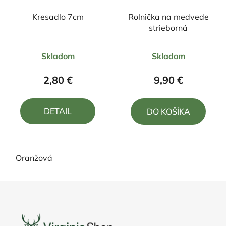
Kresadlo 7cm
Rolnička na medvede
strieborná
Priemerné
Priemerné
Skladom
Skladom
hodnotenie
hodnotenie
produktu
produktu
2,80 €
9,90 €
je
je
5,0
5,0
DETAIL
DO KOŠÍKA
z
z
5
5
hviezdičiek.
hviezdičiek.
Oranžová
Z
á
p