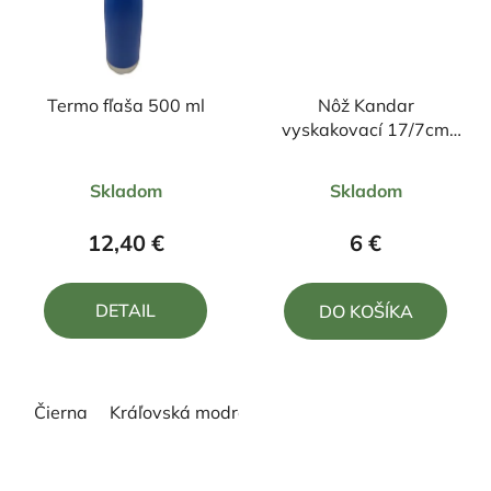
Termo fľaša 500 ml
Nôž Kandar
vyskakovací 17/7cm
umelý paroh
Priemerné
Skladom
Skladom
hodnotenie
produktu
12,40 €
6 €
je
5,0
DETAIL
DO KOŠÍKA
z
5
hviezdičiek.
Čierna
Kráľovská modrá