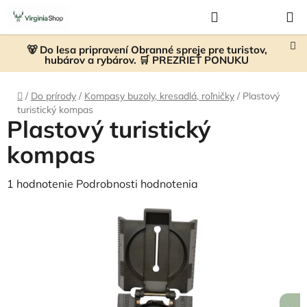
Prejsť
Hľadať
NÁKUP
na
KOŠÍK
obsah
🐻 Do lesa pripravení Obranné spreje pre turistov,
hubárov a rybárov. 🛒 PREZRIEŤ PONUKU
Domov
/
Do prírody
/
Kompasy buzoly, kresadlá, roľničky
/
Plastový
turistický kompas
Plastový turistický
kompas
Priemerné
1 hodnotenie
Podrobnosti hodnotenia
hodnotenie
produktu
je
5,0
z
5