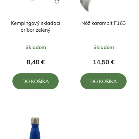
Kempingový skladací
Nôž karambit F163
príbor zelený
Priemerné
Priemerné
Skladom
Skladom
hodnotenie
hodnotenie
produktu
produktu
8,40 €
14,50 €
je
je
5,0
5,0
DO KOŠÍKA
DO KOŠÍKA
z
z
5
5
hviezdičiek.
hviezdičiek.