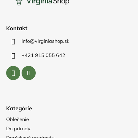
ä
t
i
e
Kontakt
info@virginiashop.sk
+421 915 055 642
Kategórie
Oblečenie
Do prírody
Darčekové predmety