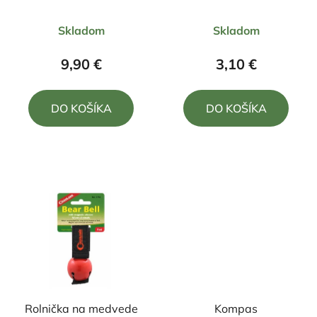
Priemerné
Priemerné
Skladom
Skladom
hodnotenie
hodnotenie
produktu
produktu
9,90 €
3,10 €
je
je
5,0
5,0
DO KOŠÍKA
DO KOŠÍKA
z
z
5
5
hviezdičiek.
hviezdičiek.
Rolnička na medvede
Kompas