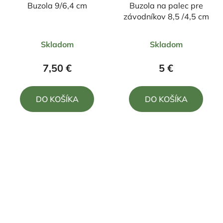
Buzola 9/6,4 cm
Buzola na palec pre
závodníkov 8,5 /4,5 cm
Priemerné
Priemerné
Skladom
Skladom
hodnotenie
hodnotenie
produktu
produktu
7,50 €
5 €
je
je
5,0
5,0
DO KOŠÍKA
DO KOŠÍKA
z
z
5
5
hviezdičiek.
hviezdičiek.