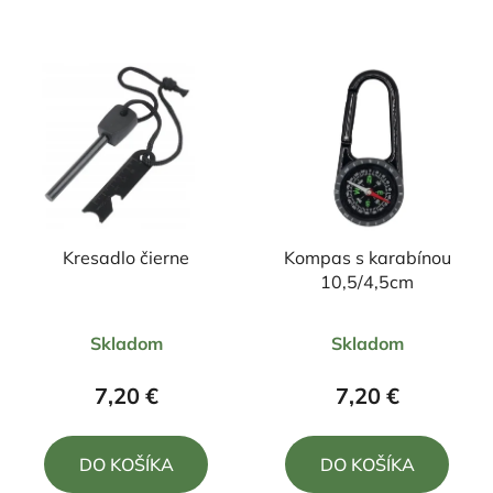
Kresadlo čierne
Kompas s karabínou
10,5/4,5cm
Priemerné
Priemerné
Skladom
Skladom
hodnotenie
hodnotenie
produktu
produktu
7,20 €
7,20 €
je
je
5,0
5,0
DO KOŠÍKA
DO KOŠÍKA
z
z