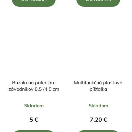
z
z
5
5
hviezdičiek.
hviezdičiek.
Buzola na palec pre
Multifunkčná plastová
závodníkov 8,5 /4,5 cm
píšťalka
Priemerné
Priemerné
Skladom
Skladom
hodnotenie
hodnotenie
produktu
produktu
5 €
7,20 €
je
je