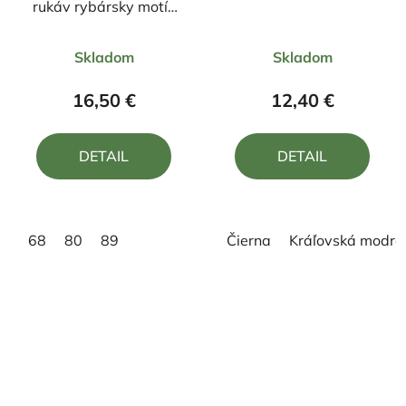
rukáv rybársky motív
kapor FK2
Priemerné
Skladom
Skladom
hodnotenie
produktu
16,50 €
12,40 €
je
5,0
DETAIL
DETAIL
z
5
hviezdičiek.
68
80
89
Čierna
Kráľovská modrá