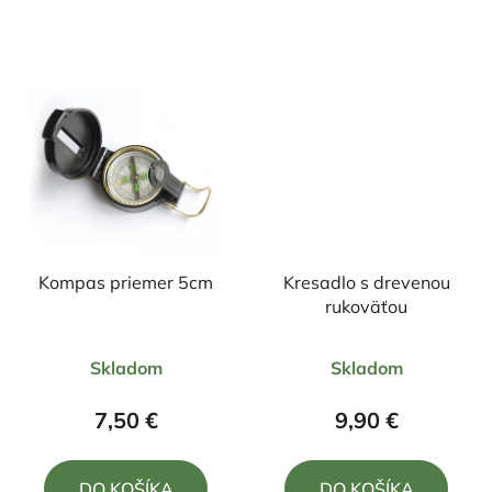
5
5
hviezdičiek.
hviezdičiek.
Kompas priemer 5cm
Kresadlo s drevenou
rukoväťou
Priemerné
Priemerné
Skladom
Skladom
hodnotenie
hodnotenie
produktu
produktu
7,50 €
9,90 €
je
je
5,0
5,0
DO KOŠÍKA
DO KOŠÍKA