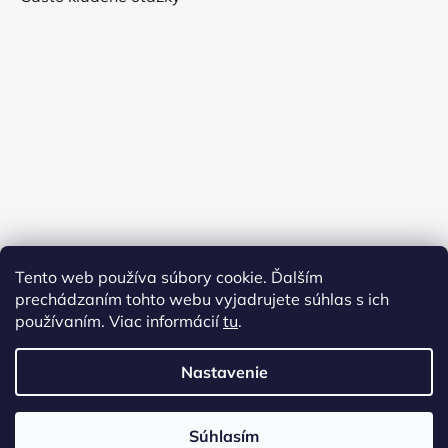
Tento web používa súbory cookie. Ďalším
prechádzaním tohto webu vyjadrujete súhlas s ich
používaním. Viac informácií
tu
.
Nastavenie
Vytvoril Shoptet
Súhlasím
Copyright 2026
Virginia shop
. Všetky práva