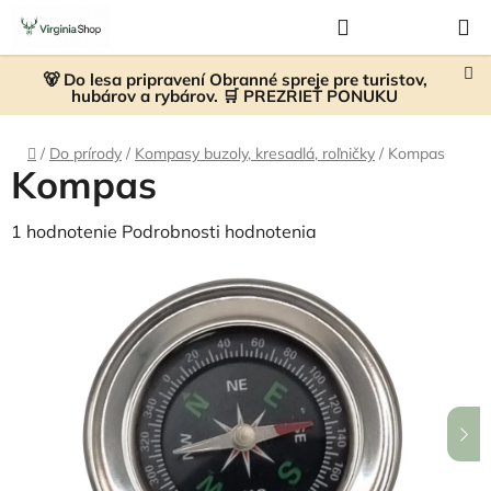
Prejsť
Hľadať
NÁKUP
na
KOŠÍK
obsah
🐻 Do lesa pripravení Obranné spreje pre turistov,
hubárov a rybárov. 🛒 PREZRIEŤ PONUKU
Domov
/
Do prírody
/
Kompasy buzoly, kresadlá, roľničky
/
Kompas
Kompas
Priemerné
1 hodnotenie
Podrobnosti hodnotenia
hodnotenie
produktu
je
5,0
z
5
hviezdičiek.