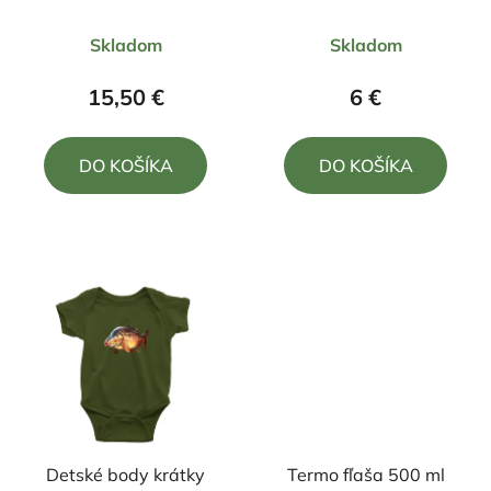
umelý paroh
Priemerné
Priemerné
Skladom
Skladom
hodnotenie
hodnotenie
produktu
produktu
15,50 €
6 €
je
je
5,0
5,0
DO KOŠÍKA
DO KOŠÍKA
z
z
5
5
hviezdičiek.
hviezdičiek.
Detské body krátky
Termo fľaša 500 ml