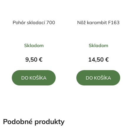
Pohár skladací 700
Nôž karambit F163
Priemerné
Priemerné
Skladom
Skladom
hodnotenie
hodnotenie
produktu
produktu
9,50 €
14,50 €
je
je
4,0
5,0
DO KOŠÍKA
DO KOŠÍKA
z
z
5
5
hviezdičiek.
hviezdičiek.
Podobné produkty