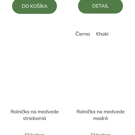
5,0
5,0
DETAIL
DO KOŠÍKA
z
z
5
5
hviezdičiek.
hviezdičiek.
Čierna
Khaki
Rolnička na medvede
Rolnička na medvede
strieborná
modrá
Priemerné
Priemerné