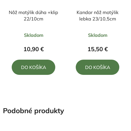
Nôž motýlik dúha +klip
Kandar nôž motýlik
22/10cm
lebka 23/10,5cm
Priemerné
Priemerné
Skladom
Skladom
hodnotenie
hodnotenie
produktu
produktu
10,90 €
15,50 €
je
je
5,0
4,5
DO KOŠÍKA
DO KOŠÍKA
z
z
5
5
hviezdičiek.
hviezdičiek.
Podobné produkty