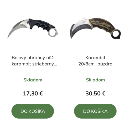
Bojový obranný nôž
Karambit
karambit strieborný
20/8cm+púzdro
+púzdro 19/9cm
Priemerné
Priemerné
Skladom
Skladom
hodnotenie
hodnotenie
produktu
produktu
17,30 €
30,50 €
je
je
3,0
5,0
DO KOŠÍKA
DO KOŠÍKA
z
z
5
5