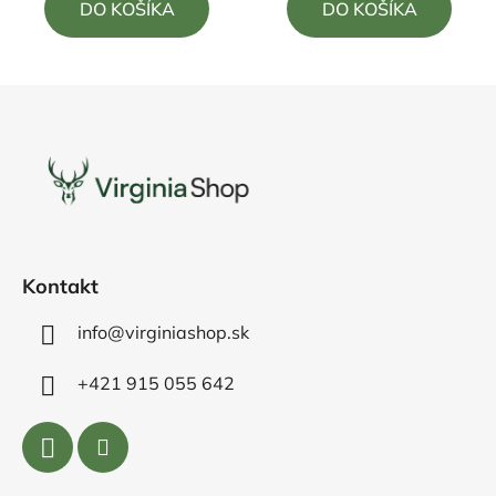
DO KOŠÍKA
DO KOŠÍKA
z
z
5
5
hviezdičiek.
hviezdičiek.
Z
á
p
ä
t
i
e
Kontakt
info@virginiashop.sk
+421 915 055 642