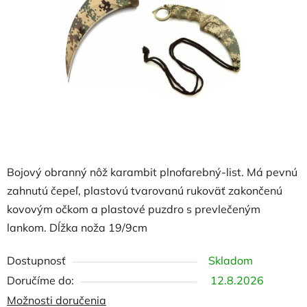
5
hviezdičiek.
Bojový obranný nôž karambit plnofarebný-list. Má pevnú
zahnutú čepeľ, plastovú tvarovanú rukoväť zakončenú
kovovým očkom a plastové puzdro s prevlečeným
lankom. Dĺžka noža 19/9cm
Dostupnosť
Skladom
12.8.2026
Možnosti doručenia