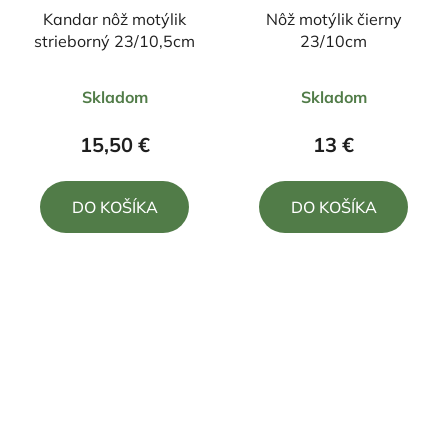
Kandar nôž motýlik
Nôž motýlik čierny
strieborný 23/10,5cm
23/10cm
Priemerné
Skladom
Skladom
hodnotenie
produktu
15,50 €
13 €
je
5,0
DO KOŠÍKA
DO KOŠÍKA
z
5
hviezdičiek.