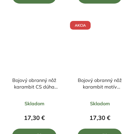
5
5
hviezdičiek.
hviezdičiek.
AKCIA
Bojový obranný nôž
Bojový obranný nôž
karambit CS dúha
karambit motív
+puzdro 19/9cm
červená pavučina
Priemerné
Priemerné
+púzdro 19/9cm
Skladom
Skladom
hodnotenie
hodnotenie
produktu
produktu
17,30 €
17,30 €
je
je
5,0
5,0