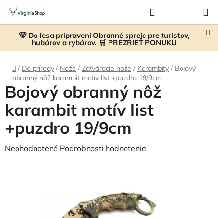
Prejsť
Hľadať
NÁKUP
na
KOŠÍK
obsah
🐻 Do lesa pripravení Obranné spreje pre turistov,
hubárov a rybárov. 🛒 PREZRIEŤ PONUKU
Domov
/
Do prírody
/
Nože
/
Zatváracie nože
/
Karambity
/
Bojový
obranný nôž karambit motív list +puzdro 19/9cm
Bojový obranný nôž
karambit motív list
+puzdro 19/9cm
Priemerné
Neohodnotené
Podrobnosti hodnotenia
hodnotenie
produktu
je
0,0
z