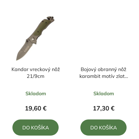
hviezdičiek.
hviezdičiek.
Kandar vreckový nôž
Bojový obranný nôž
21/9cm
karambit motív zlatá
pavučina +púzdro
Priemerné
Priemerné
19/9cm
Skladom
Skladom
hodnotenie
hodnotenie
produktu
produktu
19,60 €
17,30 €
je
je
4,5
4,0
DO KOŠÍKA
DO KOŠÍKA
z
z
5
5