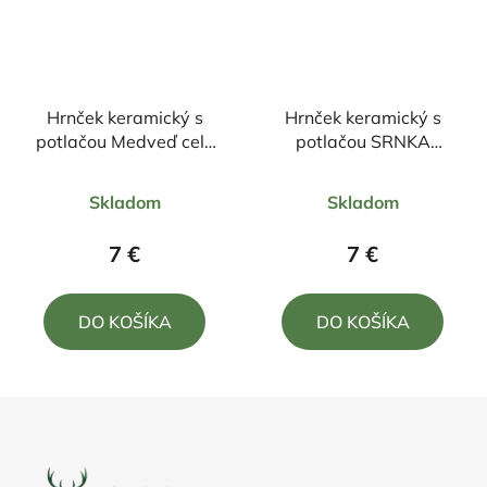
Hrnček keramický s
Hrnček keramický s
potlačou Medveď celý
potlačou SRNKA
330ml
330ml
Priemerné
Priemerné
Skladom
Skladom
hodnotenie
hodnotenie
produktu
produktu
7 €
7 €
je
je
5,0
5,0
DO KOŠÍKA
DO KOŠÍKA
z
z
5
5
hviezdičiek.
hviezdičiek.
Z
á
p