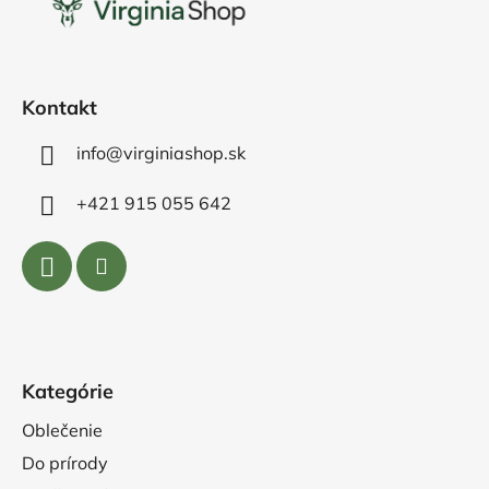
ä
t
i
e
Kontakt
info@virginiashop.sk
+421 915 055 642
Kategórie
Oblečenie
Do prírody