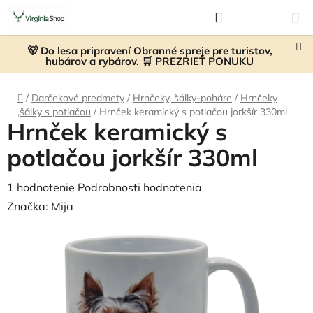
Prejsť
Hľadať
NÁKUP
na
KOŠÍK
obsah
🐻 Do lesa pripravení Obranné spreje pre turistov,
hubárov a rybárov. 🛒 PREZRIEŤ PONUKU
Domov
/
Darčekové predmety
/
Hrnčeky, šálky-poháre
/
Hrnčeky
,šálky s potlačou
/
Hrnček keramický s potlačou jorkšír 330ml
Hrnček keramický s
potlačou jorkšír 330ml
Priemerné
1 hodnotenie
Podrobnosti hodnotenia
hodnotenie
Značka:
Mija
produktu
je
5,0
z
5