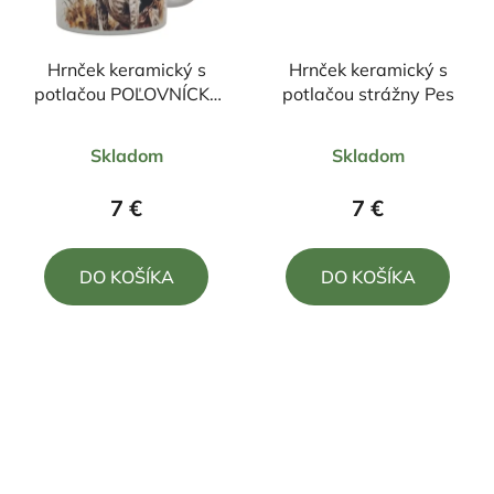
Hrnček keramický s
Hrnček keramický s
potlačou POĽOVNÍCKY
potlačou strážny Pes
PES v prírode 330ml
Priemerné
Priemerné
Skladom
Skladom
hodnotenie
hodnotenie
produktu
produktu
7 €
7 €
je
je
5,0
5,0
DO KOŠÍKA
DO KOŠÍKA
z
z
5
5
hviezdičiek.
hviezdičiek.