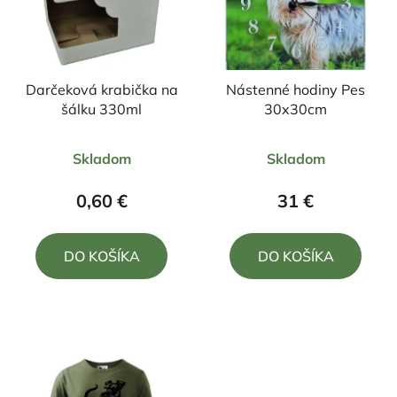
Darčeková krabička na
Nástenné hodiny Pes
šálku 330ml
30x30cm
Priemerné
Priemerné
Skladom
Skladom
hodnotenie
hodnotenie
produktu
produktu
0,60 €
31 €
je
je
5,0
5,0
DO KOŠÍKA
DO KOŠÍKA
z
z
5
5
hviezdičiek.
hviezdičiek.