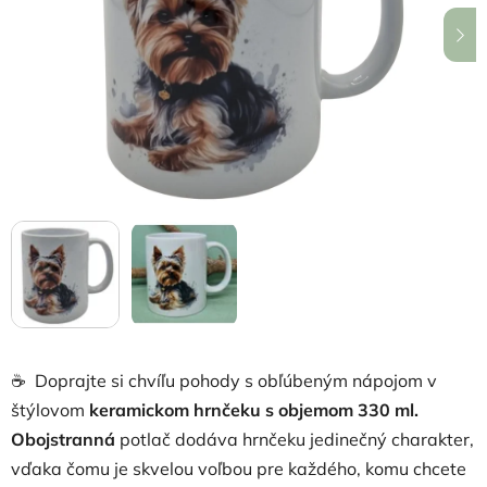
hviezdičiek.
☕ Doprajte si chvíľu pohody s obľúbeným nápojom v
štýlovom
keramickom hrnčeku s objemom 330 ml.
Obojstranná
potlač dodáva hrnčeku jedinečný charakter,
vďaka čomu je skvelou voľbou pre každého, komu chcete