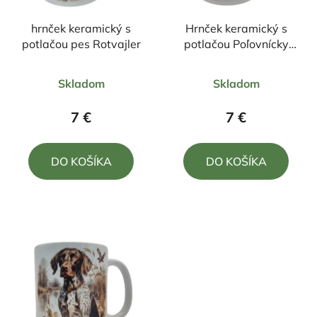
hrnček keramický s
Hrnček keramický s
potlačou pes Rotvajler
potlačou Poľovnícky
pes 330ml
Priemerné
Priemerné
Skladom
Skladom
hodnotenie
hodnotenie
produktu
produktu
7 €
7 €
je
je
4,0
4,5
DO KOŠÍKA
DO KOŠÍKA
z
z
5
5
hviezdičiek.
hviezdičiek.