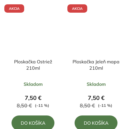
AKCIA
AKCIA
Ploskačka Ostriež
Ploskačka Jeleň mapa
210ml
210ml
Priemerné
Priemerné
Skladom
Skladom
hodnotenie
hodnotenie
produktu
produktu
7,50 €
7,50 €
je
je
8,50 €
8,50 €
(–11 %)
(–11 %)
5,0
5,0
z
z
DO KOŠÍKA
DO KOŠÍKA
5
5