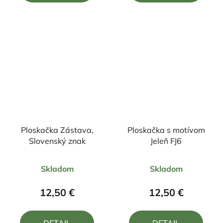
hviezdičiek.
hviezdičiek.
Ploskačka Zástava,
Ploskačka s motívom
Slovenský znak
Jeleň FJ6
Priemerné
Priemerné
Skladom
Skladom
hodnotenie
hodnotenie
produktu
produktu
12,50 €
12,50 €
je
je
5,0
5,0