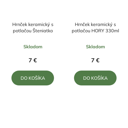
Hrnček keramický s
Hrnček keramický s
potlačou Šteniatko
potlačou HORY 330ml
Priemerné
Priemerné
Skladom
Skladom
hodnotenie
hodnotenie
produktu
produktu
7 €
7 €
je
je
4,7
5,0
DO KOŠÍKA
DO KOŠÍKA
z
z
5
5
hviezdičiek.
hviezdičiek.