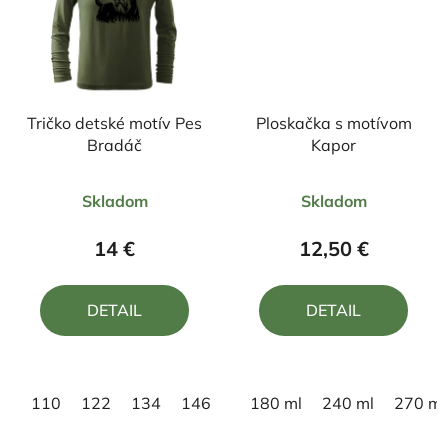
Tričko detské motív Pes
Ploskačka s motívom
Bradáč
Kapor
Priemerné
Priemerné
Skladom
Skladom
hodnotenie
hodnotenie
produktu
produktu
14 €
12,50 €
je
je
5,0
5,0
DETAIL
DETAIL
z
z
5
5
hviezdičiek.
hviezdičiek.
110
122
134
146
158
180 ml
240 ml
270 ml