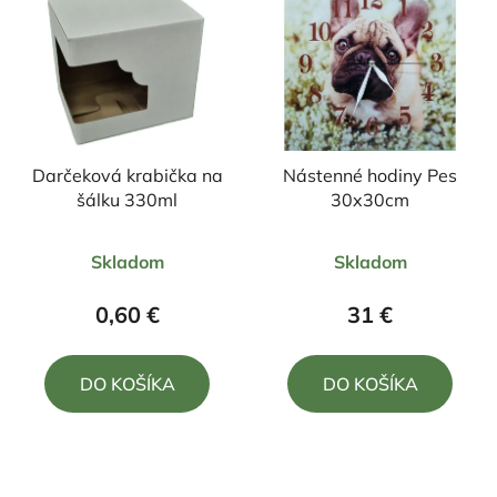
Darčeková krabička na
Nástenné hodiny Pes
šálku 330ml
30x30cm
Priemerné
Priemerné
Skladom
Skladom
hodnotenie
hodnotenie
produktu
produktu
0,60 €
31 €
je
je
5,0
4,5
DO KOŠÍKA
DO KOŠÍKA
z
z
5
5
hviezdičiek.
hviezdičiek.