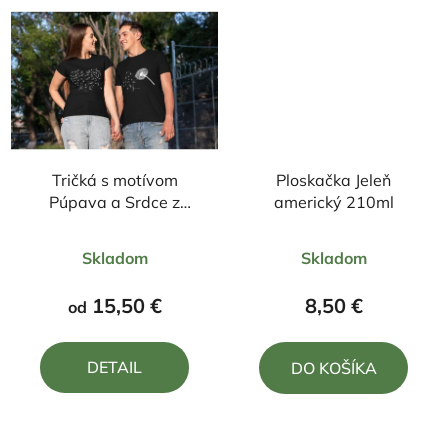
Tričká s motívom
Ploskačka Jeleň
Púpava a Srdce z
americký 210ml
púpavy
Priemerné
Priemerné
Skladom
Skladom
hodnotenie
hodnotenie
produktu
produktu
15,50 €
8,50 €
od
je
je
5,0
5,0
DETAIL
DO KOŠÍKA
z
z
5
5
hviezdičiek.
hviezdičiek.