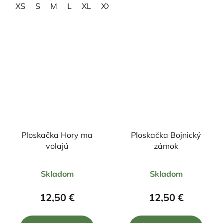
XS
S
M
L
XL
XXL
3XL
4XL
Ploskačka Hory ma
Ploskačka Bojnický
volajú
zámok
Priemerné
Priemerné
Skladom
Skladom
hodnotenie
hodnotenie
produktu
produktu
12,50 €
12,50 €
je
je
5,0
5,0