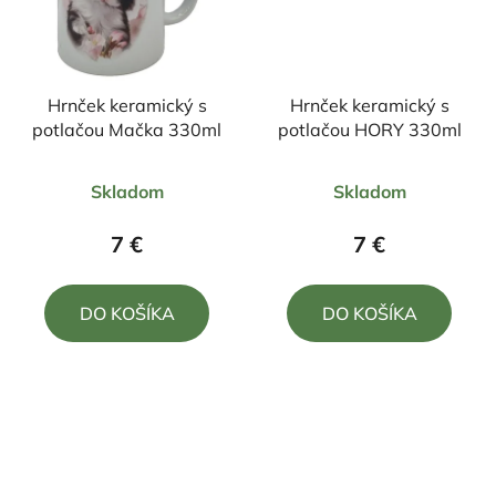
Hrnček keramický s
Hrnček keramický s
potlačou Mačka 330ml
potlačou HORY 330ml
Priemerné
Priemerné
Skladom
Skladom
hodnotenie
hodnotenie
produktu
produktu
7 €
7 €
je
je
5,0
5,0
DO KOŠÍKA
DO KOŠÍKA
z
z
5
5
hviezdičiek.
hviezdičiek.