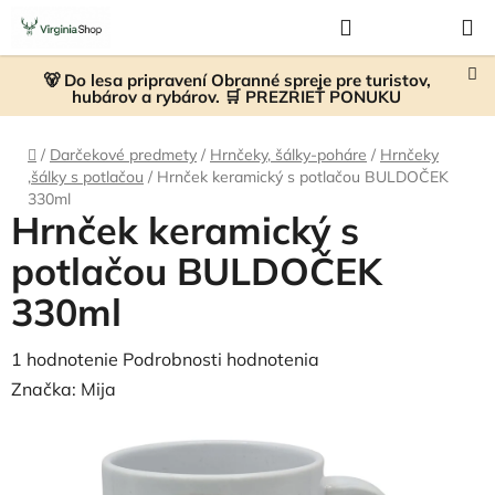
Prejsť
Hľadať
NÁKUP
na
KOŠÍK
obsah
🐻 Do lesa pripravení Obranné spreje pre turistov,
hubárov a rybárov. 🛒 PREZRIEŤ PONUKU
Domov
/
Darčekové predmety
/
Hrnčeky, šálky-poháre
/
Hrnčeky
,šálky s potlačou
/
Hrnček keramický s potlačou BULDOČEK
330ml
Hrnček keramický s
potlačou BULDOČEK
330ml
Priemerné
1 hodnotenie
Podrobnosti hodnotenia
hodnotenie
Značka:
Mija
produktu
je
5,0