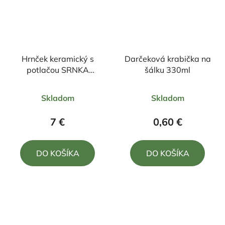
Hrnček keramický s
Darčeková krabička na
potlačou SRNKA
šálku 330ml
330ml
Priemerné
Priemerné
Skladom
Skladom
hodnotenie
hodnotenie
produktu
produktu
7 €
0,60 €
je
je
5,0
5,0
DO KOŠÍKA
DO KOŠÍKA
z
z
5
5
hviezdičiek.
hviezdičiek.