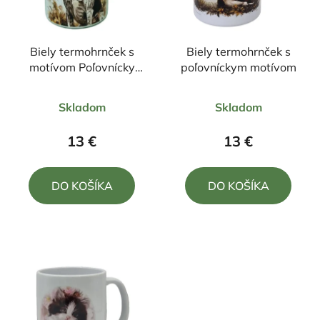
Biely termohrnček s
Biely termohrnček s
motívom Poľovnícky
poľovníckym motívom
pes 300ml
Priemerné
Priemerné
Skladom
Skladom
hodnotenie
hodnotenie
produktu
produktu
13 €
13 €
je
je
4,5
4,3
DO KOŠÍKA
DO KOŠÍKA
z
z
5
5
hviezdičiek.
hviezdičiek.