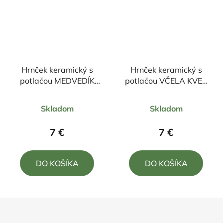
Hrnček keramický s
Hrnček keramický s
potlačou MEDVEDÍK
potlačou VČELA KVET
ČISTOTNÝ 330ml
330ml
Priemerné
Priemerné
Skladom
Skladom
hodnotenie
hodnotenie
produktu
produktu
7 €
7 €
je
je
5,0
5,0
DO KOŠÍKA
DO KOŠÍKA
z
z
5
5
hviezdičiek.
hviezdičiek.
Z
á