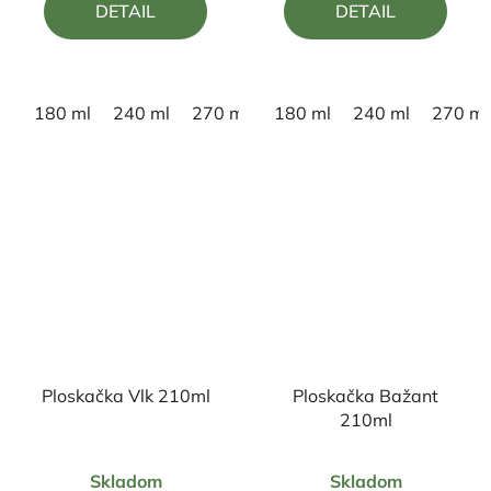
DETAIL
DETAIL
z
z
5
5
hviezdičiek.
hviezdičiek.
180 ml
240 ml
270 ml
180 ml
240 ml
270 ml
Ploskačka Vlk 210ml
Ploskačka Bažant
210ml
Priemerné
Priemerné
Skladom
Skladom