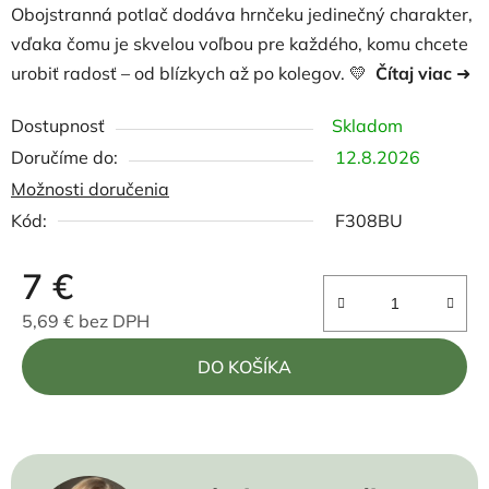
Obojstranná potlač dodáva hrnčeku jedinečný charakter,
vďaka čomu je skvelou voľbou pre každého, komu chcete
urobiť radosť – od blízkych až po kolegov. 💛
Čítaj viac
➜
Dostupnosť
Skladom
12.8.2026
Možnosti doručenia
Kód:
F308BU
7 €
5,69 € bez DPH
Jednotková cena:
DO KOŠÍKA