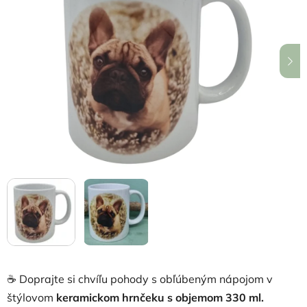
z
5
hviezdičiek.
☕ Doprajte si chvíľu pohody s obľúbeným nápojom v
štýlovom
keramickom hrnčeku s objemom 330 ml.