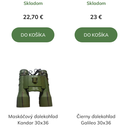
Skladom
Skladom
hodnotenie
hodnotenie
produktu
produktu
22,70 €
23 €
je
je
4,8
4,8
DO KOŠÍKA
DO KOŠÍKA
z
z
5
5
hviezdičiek.
hviezdičiek.
Maskáčový ďalekohľad
Čierny ďalekohľad
Kandar 30x36
Galileo 30x36