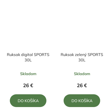
hviezdičiek.
hviezdičiek.
Ruksak digital SPORTS
Ruksak zelený SPORTS
30L
30L
Priemerné
Priemerné
Skladom
Skladom
hodnotenie
hodnotenie
produktu
produktu
26 €
26 €
je
je
4,8
5,0
DO KOŠÍKA
DO KOŠÍKA
z
z
5
5