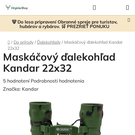
Prejsť
Hľadať
NÁKUP
na
KOŠÍK
obsah
🐻 Do lesa pripravení Obranné spreje pre turistov,
hubárov a rybárov. 🛒 PREZRIEŤ PONUKU
Domov
/
Do prírody
/
Ďalekohľady
/
Maskáčový ďalekohľad Kandar
22x32
Maskáčový ďalekohľad
Kandar 22x32
Priemerné
5 hodnotení
Podrobnosti hodnotenia
hodnotenie
Značka:
Kandar
produktu
je
4,8
z
5