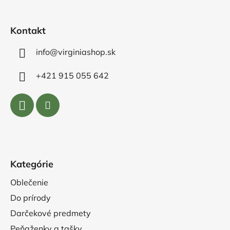
i
e
Kontakt
info@virginiashop.sk
+421 915 055 642
Kategórie
Oblečenie
Do prírody
Darčekové predmety
Peňaženky a tašky