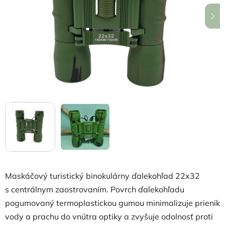
hviezdičiek.
Maskáčový turistický binokulárny ďalekohľad 22x32
s centrálnym zaostrovaním. Povrch ďalekohľadu
pogumovaný termoplastickou gumou minimalizuje prienik
vody a prachu do vnútra optiky a zvyšuje odolnosť proti