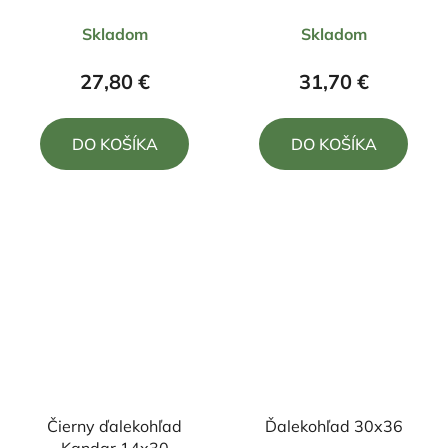
Priemerné
Priemerné
Skladom
Skladom
hodnotenie
hodnotenie
produktu
produktu
27,80 €
31,70 €
je
je
5,0
4,8
DO KOŠÍKA
DO KOŠÍKA
z
z
5
5
hviezdičiek.
hviezdičiek.
Čierny ďalekohľad
Ďalekohľad 30x36