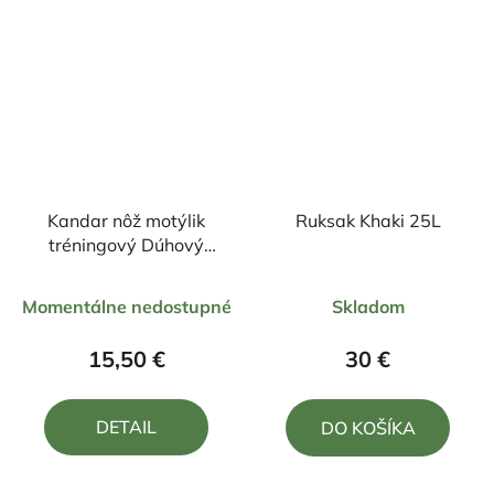
Kandar nôž motýlik
Ruksak Khaki 25L
tréningový Dúhový
22,5/10cm
Priemerné
Priemerné
Momentálne nedostupné
Skladom
hodnotenie
hodnotenie
produktu
produktu
15,50 €
30 €
je
je
5,0
5,0
DETAIL
DO KOŠÍKA
z
z
5
5