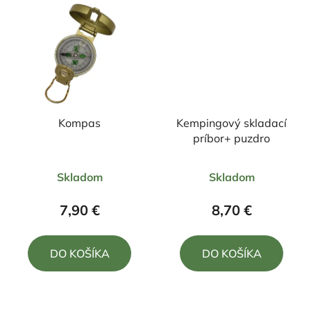
Kompas
Kempingový skladací
príbor+ puzdro
Priemerné
Priemerné
Skladom
Skladom
hodnotenie
hodnotenie
produktu
produktu
7,90 €
8,70 €
je
je
5,0
5,0
DO KOŠÍKA
DO KOŠÍKA
z
z
5
5
hviezdičiek.
hviezdičiek.