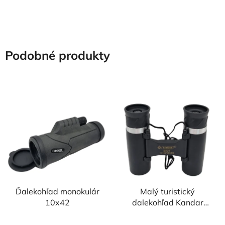
hviezdičiek.
hviezdičiek.
Podobné produkty
Ďalekohľad monokulár
Malý turistický
10x42
ďalekohľad Kandar
8x21
Priemerné
Priemerné