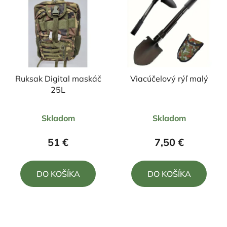
Ruksak Digital maskáč
Viacúčelový rýľ malý
25L
Priemerné
Priemerné
Skladom
Skladom
hodnotenie
hodnotenie
produktu
produktu
51 €
7,50 €
je
je
5,0
5,0
DO KOŠÍKA
DO KOŠÍKA
z
z
5
5
hviezdičiek.
hviezdičiek.