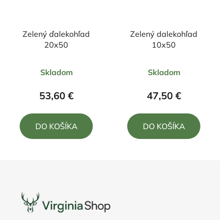
Zelený ďalekohľad
Zelený dalekohľad
20x50
10x50
Priemerné
Priemerné
Skladom
Skladom
hodnotenie
hodnotenie
produktu
produktu
53,60 €
47,50 €
je
je
5,0
5,0
DO KOŠÍKA
DO KOŠÍKA
z
z
5
5
hviezdičiek.
hviezdičiek.
Z
á
p
ä
t