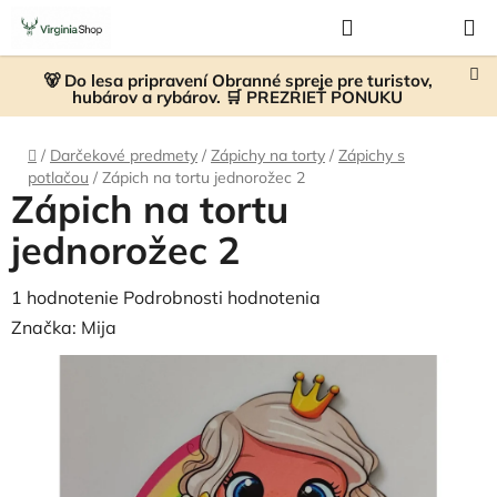
Prejsť
Hľadať
NÁKUP
na
KOŠÍK
obsah
🐻 Do lesa pripravení Obranné spreje pre turistov,
hubárov a rybárov. 🛒 PREZRIEŤ PONUKU
Domov
/
Darčekové predmety
/
Zápichy na torty
/
Zápichy s
potlačou
/
Zápich na tortu jednorožec 2
Zápich na tortu
jednorožec 2
Priemerné
1 hodnotenie
Podrobnosti hodnotenia
hodnotenie
Značka:
Mija
produktu
je
5,0
z
5