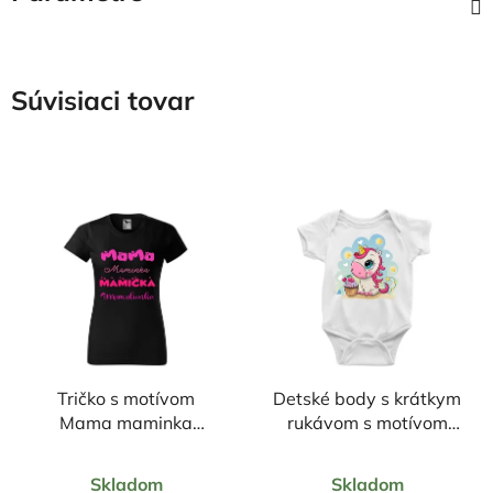
Súvisiaci tovar
Tričko s motívom
Detské body s krátkym
Mama maminka
rukávom s motívom
mamička mamulienka
Jednorožec
Priemerné
Priemerné
Skladom
Skladom