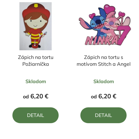
Zápich na tortu
Zápich na tortu s
Požiarníčka
motívom Stitch a Angel
Priemerné
Priemerné
Skladom
Skladom
hodnotenie
hodnotenie
produktu
produktu
6,20 €
6,20 €
od
od
je
je
5,0
5,0
DETAIL
DETAIL
z
z
5
5
hviezdičiek.
hviezdičiek.