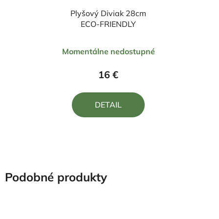
Plyšový Diviak 28cm
ECO-FRIENDLY
Priemerné
Momentálne nedostupné
hodnotenie
produktu
16 €
je
5,0
DETAIL
z
5
hviezdičiek.
Podobné produkty