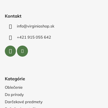
t
i
e
Kontakt
info@virginiashop.sk
+421 915 055 642
Kategórie
Oblečenie
Do prírody
Darčekové predmety