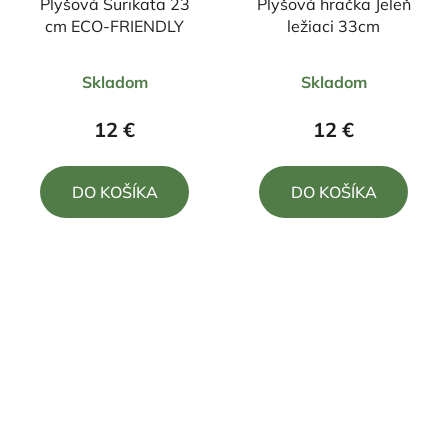
Plyšová Surikata 23
Plyšová hračka Jeleň
cm ECO-FRIENDLY
ležiaci 33cm
Priemerné
Priemerné
Skladom
Skladom
hodnotenie
hodnotenie
produktu
produktu
12 €
12 €
je
je
5,0
5,0
DO KOŠÍKA
DO KOŠÍKA
z
z
5
5
hviezdičiek.
hviezdičiek.