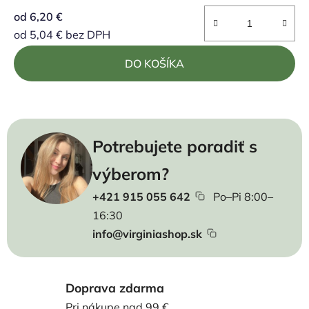
od
6,20 €
od
5,04 €
bez DPH
Jednotková cena:
DO KOŠÍKA
Potrebujete poradiť s
výberom?
+421 915 055 642
Po–Pi 8:00–
16:30
info@virginiashop.sk
Doprava zdarma
Pri nákupe nad 99 €