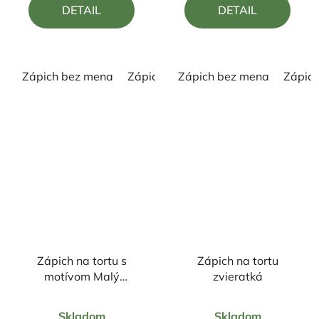
DETAIL
DETAIL
z
z
5
5
hviezdičiek.
hviezdičiek.
Zápich bez mena
Zápich s menom
Zápich bez mena
Zápic
Zápich na tortu s
Zápich na tortu
motívom Malý
zvieratká
traktorista
Priemerné
Priemerné
Skladom
Skladom