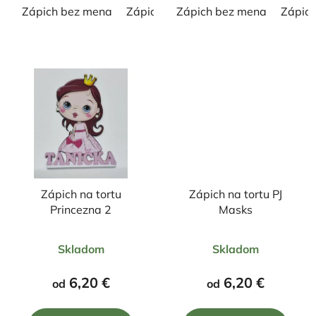
Zápich bez mena
Zápich s menom
Zápich bez mena
Zápic
Zápich na tortu
Zápich na tortu PJ
Princezna 2
Masks
Priemerné
Priemerné
Skladom
Skladom
hodnotenie
hodnotenie
produktu
produktu
6,20 €
6,20 €
od
od
je
je
5,0
5,0