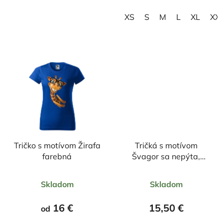
hviezdičiek.
hviezdičiek.
XS
S
M
L
XL
XX
Tričko s motívom Žirafa
Tričká s motívom
farebná
Švagor sa nepýta,
švagor nalieva a
Priemerné
Priemerné
Švagriná mu pomáha,
Skladom
Skladom
hodnotenie
lebo rada dolieva
hodnotenie
produktu
produktu
16 €
15,50 €
od
je
je