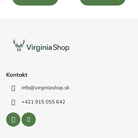
5
hviezdičiek.
Z
á
p
ä
t
i
e
Kontakt
info@virginiashop.sk
+421 915 055 642