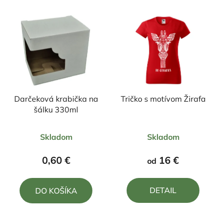
Darčeková krabička na
Tričko s motívom Žirafa
šálku 330ml
Priemerné
Priemerné
Skladom
Skladom
hodnotenie
hodnotenie
produktu
produktu
0,60 €
16 €
od
je
je
5,0
5,0
DETAIL
DO KOŠÍKA
z
z
5
5