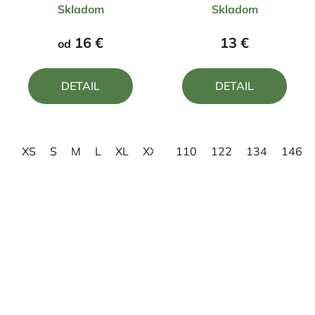
Skladom
Skladom
hodnotenie
hodnotenie
produktu
produktu
16 €
13 €
od
je
je
4,0
5,0
DETAIL
DETAIL
z
z
5
5
hviezdičiek.
hviezdičiek.
XS
S
M
L
XL
XXL
110
3XL
122
134
146