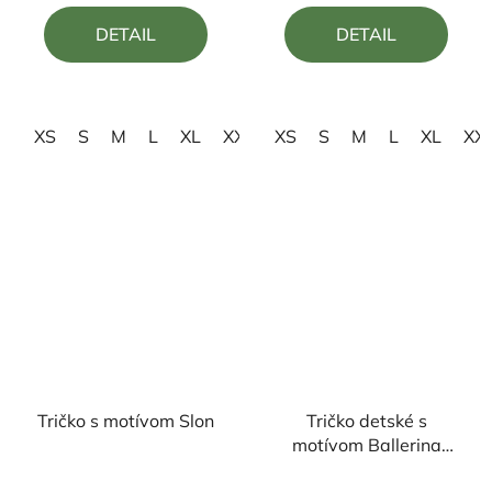
5,0
5,0
DETAIL
DETAIL
z
z
5
5
hviezdičiek.
hviezdičiek.
XS
S
M
L
XL
XXL
XS
3XL
S
M
L
XL
XX
Tričko s motívom Slon
Tričko detské s
motívom Ballerina
Cappuccina
Priemerné
Priemerné