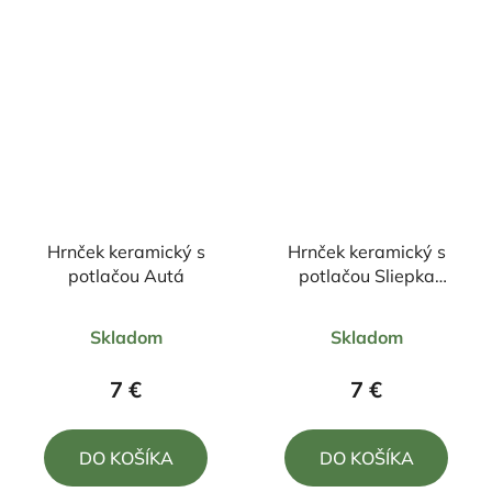
hviezdičiek.
hviezdičiek.
Hrnček keramický s
Hrnček keramický s
potlačou Autá
potlačou Sliepka
330ml
Priemerné
Priemerné
Skladom
Skladom
hodnotenie
hodnotenie
produktu
produktu
7 €
7 €
je
je
5,0
5,0
DO KOŠÍKA
DO KOŠÍKA
z
z