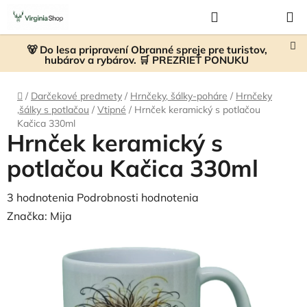
Prejsť
Hľadať
NÁKUP
na
KOŠÍK
obsah
🐻 Do lesa pripravení Obranné spreje pre turistov,
hubárov a rybárov. 🛒 PREZRIEŤ PONUKU
Domov
/
Darčekové predmety
/
Hrnčeky, šálky-poháre
/
Hrnčeky
,šálky s potlačou
/
Vtipné
/
Hrnček keramický s potlačou
Kačica 330ml
Hrnček keramický s
potlačou Kačica 330ml
Priemerné
3 hodnotenia
Podrobnosti hodnotenia
hodnotenie
Značka:
Mija
produktu
je
5,0
z