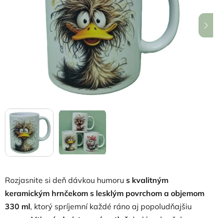
5
hviezdičiek.
Rozjasnite si deň dávkou humoru
s kvalitným
keramickým hrnčekom s lesklým povrchom a objemom
330 ml
, ktorý spríjemní každé ráno aj popoludňajšiu