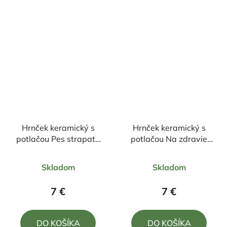
5
5
hviezdičiek.
hviezdičiek.
Hrnček keramický s
Hrnček keramický s
potlačou Pes strapatý
potlačou Na zdravie
330ml
330ml
Priemerné
Skladom
Skladom
hodnotenie
produktu
7 €
7 €
je
5,0
DO KOŠÍKA
DO KOŠÍKA
z