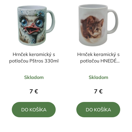
Hrnček keramický s
Hrnček keramický s
potlačou Pštros 330ml
potlačou HNEDÉ
MAČIATKO 330ml
Priemerné
Priemerné
Skladom
Skladom
hodnotenie
hodnotenie
produktu
produktu
7 €
7 €
je
je
5,0
5,0
DO KOŠÍKA
DO KOŠÍKA
z
z
5
5
hviezdičiek.
hviezdičiek.