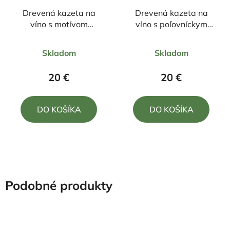
Drevená kazeta na
Drevená kazeta na
víno s motívom
víno s poľovníckym
Gratulujeme
motívom
Priemerné
Priemerné
Skladom
Skladom
hodnotenie
hodnotenie
produktu
produktu
20 €
20 €
je
je
4,0
4,0
DO KOŠÍKA
DO KOŠÍKA
z
z
5
5
hviezdičiek.
hviezdičiek.
Podobné produkty