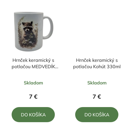
Hrnček keramický s
Hrnček keramický s
potlačou MEDVEDÍK
potlačou Kohút 330ml
ČISTOTNÝ 330ml
Priemerné
Priemerné
Skladom
Skladom
hodnotenie
hodnotenie
produktu
produktu
7 €
7 €
je
je
5,0
5,0
DO KOŠÍKA
DO KOŠÍKA
z
z
5
5