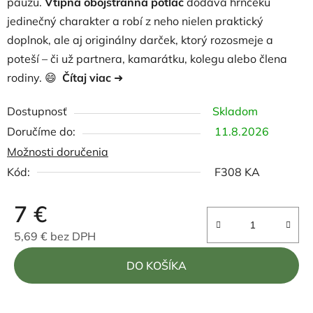
pauzu.
Vtipná obojstranná potlač
dodáva hrnčeku
jedinečný charakter a robí z neho nielen praktický
doplnok, ale aj originálny darček, ktorý rozosmeje a
poteší – či už partnera, kamarátku, kolegu alebo člena
rodiny. 😄
Čítaj viac
➜
Dostupnosť
Skladom
11.8.2026
Možnosti doručenia
Kód:
F308 KA
7 €
5,69 € bez DPH
Jednotková cena:
DO KOŠÍKA