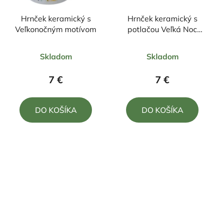
Hrnček keramický s
Hrnček keramický s
Veľkonočným motívom
potlačou Veľká Noc
Zajačik
Priemerné
Priemerné
Skladom
Skladom
hodnotenie
hodnotenie
produktu
produktu
7 €
7 €
je
je
5,0
5,0
DO KOŠÍKA
DO KOŠÍKA
z
z
5
5
hviezdičiek.
hviezdičiek.