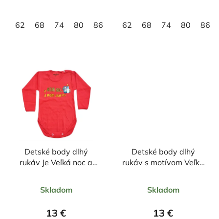
hviezdičiek.
hviezdičiek.
62
68
74
80
86
92
62
98
68
74
80
86
Detské body dlhý
Detské body dlhý
rukáv Je Veľká noc a
rukáv s motívom Veľká
mám spať?
noc
Priemerné
Priemerné
Skladom
Skladom
hodnotenie
hodnotenie
produktu
produktu
13 €
13 €