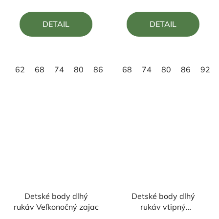
je
je
4,8
4,8
DETAIL
DETAIL
z
z
5
5
hviezdičiek.
hviezdičiek.
62
68
74
80
86
92
68
98
74
80
86
92
Detské body dlhý
Detské body dlhý
rukáv Veľkonočný zajac
rukáv vtipný
Veľkonočný motív