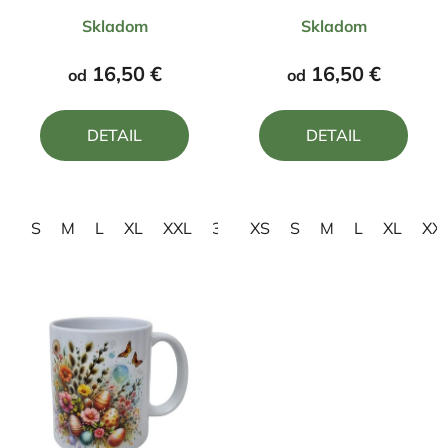
Priemerné
Priemerné
Skladom
Skladom
hodnotenie
hodnotenie
produktu
produktu
16,50 €
16,50 €
od
od
je
je
5,0
5,0
DETAIL
DETAIL
z
z
5
5
hviezdičiek.
hviezdičiek.
S
M
L
XL
XXL
3XL
XS
4XL
S
M
L
XL
XX