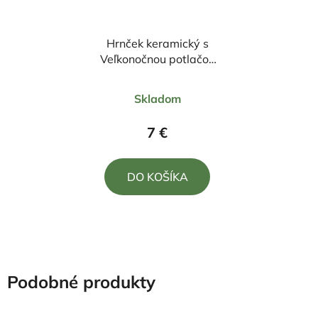
Hrnček keramický s
Veľkonočnou potlačou
Zajac s košíkom 330ml
Priemerné
Skladom
hodnotenie
produktu
7 €
je
5,0
DO KOŠÍKA
z
5
hviezdičiek.
Podobné produkty