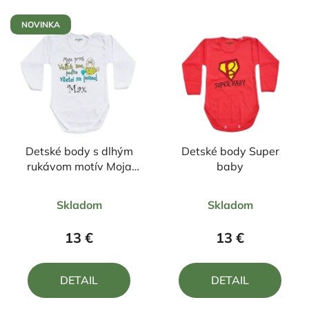
NOVINKA
Detské body s dlhým
Detské body Super
rukávom motív Moja
baby
prvá Veľká noc...
Priemerné
Priemerné
Skladom
Skladom
hodnotenie
hodnotenie
produktu
produktu
13 €
13 €
je
je
5,0
5,0
DETAIL
DETAIL
z
z
5
5