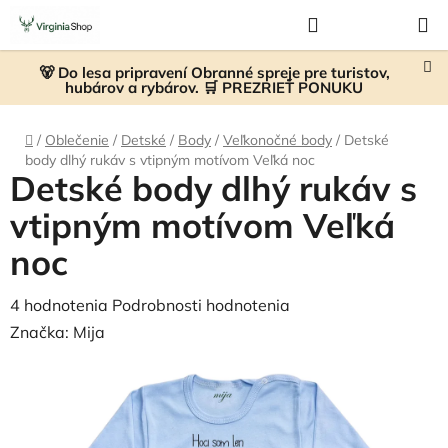
Prejsť
Hľadať
NÁKUP
na
KOŠÍK
obsah
🐻 Do lesa pripravení Obranné spreje pre turistov,
hubárov a rybárov. 🛒 PREZRIEŤ PONUKU
Domov
/
Oblečenie
/
Detské
/
Body
/
Veľkonočné body
/
Detské
body dlhý rukáv s vtipným motívom Veľká noc
Detské body dlhý rukáv s
vtipným motívom Veľká
noc
Priemerné
4 hodnotenia
Podrobnosti hodnotenia
hodnotenie
Značka:
Mija
produktu
je
4,8
z