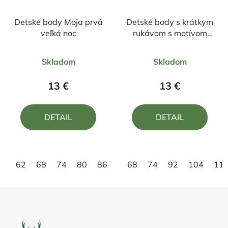
Detské body Moja prvá
Detské body s krátkym
veľká noc
rukávom s motívom
Moja prvá veľká noc
Priemerné
Priemerné
beriem šibák na pomoc
Skladom
Skladom
hodnotenie
hodnotenie
produktu
produktu
13 €
13 €
je
je
4,8
5,0
DETAIL
DETAIL
z
z
5
5
hviezdičiek.
hviezdičiek.
62
68
74
80
86
92
68
98
74
92
104
11
Z
á
p