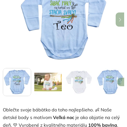
5
hviezdičiek.
Oblečte svoje bábätko do toho najlepšieho. 👶 Naše
detské body s motívom
Veľká noc
je ako objatie na celý
deň. 💛 Vyrobené z kvalitného materiálu
100% bavlna
.