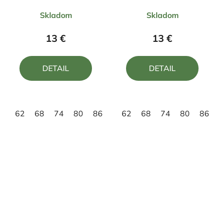
Priemerné
Priemerné
Šibač profesionál
Skladom
Skladom
hodnotenie
hodnotenie
produktu
produktu
13 €
13 €
je
je
4,7
5,0
DETAIL
DETAIL
z
z
5
5
hviezdičiek.
hviezdičiek.
62
68
74
80
86
92
62
68
74
80
86