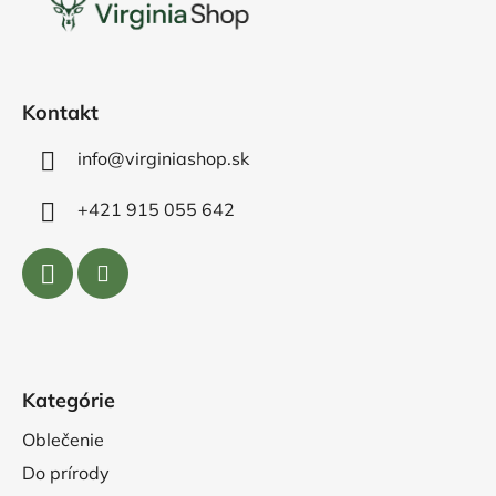
ä
t
i
e
Kontakt
info@virginiashop.sk
+421 915 055 642
Kategórie
Oblečenie
Do prírody