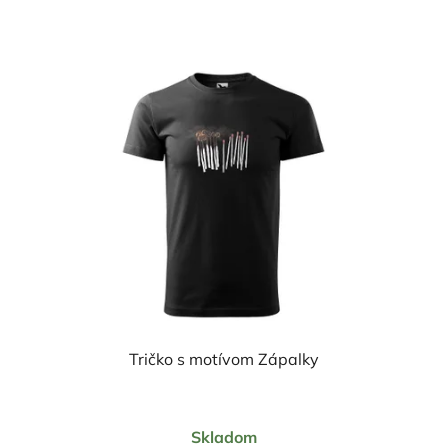
Tričko s motívom Zápalky
Priemerné
Skladom
hodnotenie