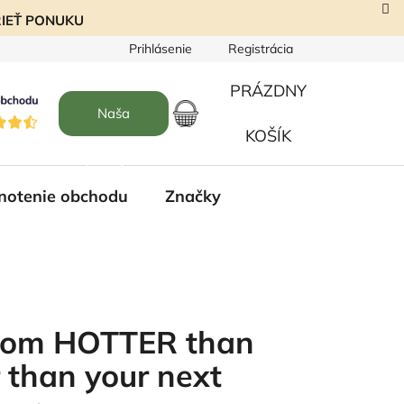
EZRIEŤ PONUKU
Prihlásenie
Registrácia
PRÁZDNY
Naša
NÁKUPNÝ
KOŠÍK
predajňa
KOŠÍK
notenie obchodu
Značky
ívom HOTTER than
r than your next