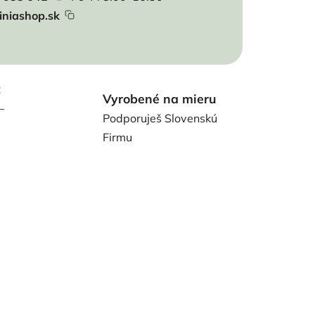
iniashop.sk
t
Vyrobené na mieru
–
Podporuješ Slovenskú
Firmu