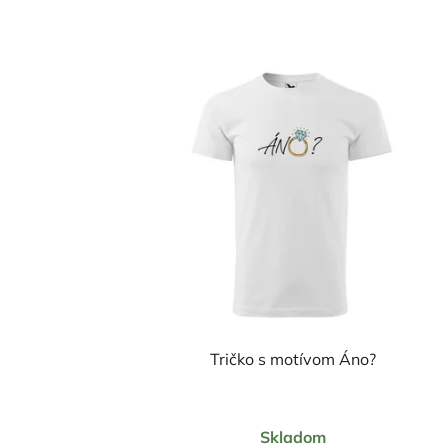
Tričko s motívom Áno?
Priemerné
Skladom
hodnotenie