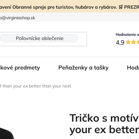
ravení Obranné spreje pre turistov, hubárov a rybárov. 🛒 PR
fo@virginiashop.sk
kové predmety
Peňaženky a tašky
Hod
 than your ex better than your next
Tričko s mot
your ex bette