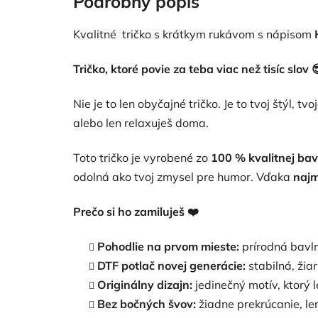
Podrobný popis
z
5
hviezdičiek.
Kvalitné tričko s krátkym rukávom s nápisom
Tričko, ktoré povie za teba viac než tisíc slov

Nie je to len obyčajné tričko. Je to tvoj štýl, t
alebo len relaxuješ doma.
Toto tričko je vyrobené zo
100 % kvalitnej bav
odolná ako tvoj zmysel pre humor. Vďaka
najm
Prečo si ho zamiluješ
❤️
Pohodlie na prvom mieste:
prírodná bavlna
DTF potlač novej generácie:
stabilná, žia
Originálny dizajn:
jedinečný motív, ktorý 
Bez bočných švov:
žiadne prekrúcanie, le