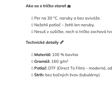
Ako sa o tričko starať
🧺
Per na 30 °C, naruby a bez aviváže.
Nežehli potlač – žehli len naruby.
Nesuš v sušičke, nech si tričko zachová tva
Technické detaily
📏
Materiál:
100 % bavlna
Gramáž:
160 g/m²
Potlač:
DTF (Direct To Film) – moderná, od
Strih:
bez bočných švov (tubulárny)