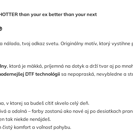
HOTTER than your ex better than your next

voja nálada, tvoj odkaz svetu. Originálny motív, ktorý vystihne
lny
, ktorá je mäkká, príjemná na dotyk a drží tvar aj po mno
odernejšej DTF technológii
sa nepopraská, nevybledne a stá
, v ktorej sa budeš cítiť skvelo celý deň.
rivá a odolná – farby zostanú ako nové aj po desiatkach praní
len tak niekde nenájdeš.
n čistý komfort a voľnosť pohybu.