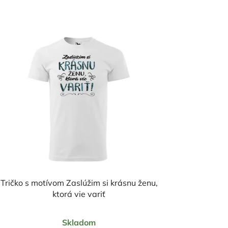
Tričko s motívom Zaslúžim si krásnu ženu,
ktorá vie variť
Priemerné
Skladom
hodnotenie