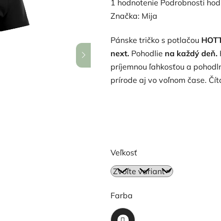
Priemerné
1 hodnotenie
Podrobnosti hod
hodnotenie
Značka:
Mija
produktu
Pánske tričko s potlačou
HOTTE
je
next.
Pohodlie
na každý deň.
5,0
príjemnou ľahkosťou a pohodln
z
prírode aj vo voľnom čase.
Čít
5
hviezdičiek.
Veľkosť
Farba