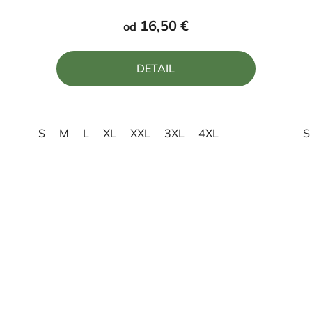
produktu
16,50 €
od
je
4,0
DETAIL
z
5
hviezdičiek.
S
M
L
XL
XXL
3XL
4XL
S