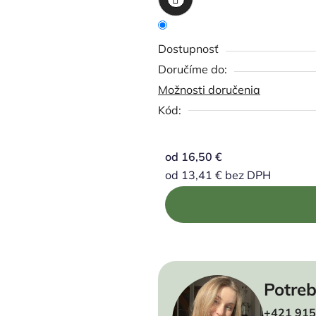
Dostupnosť
Možnosti doručenia
Kód:
od
16,50 €
od
13,41 €
bez DPH
Jednotková cena:
Potreb
+421 915