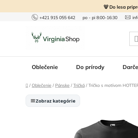
Prejsť
🐻 Do lesa prip
na
obsah
+421 915 055 642
po - pi 8:00-16:30
in
Oblečenie
Do prírody
Darče
Domov
/
Oblečenie
/
Pánske
/
Tričká
/
Tričko s motívom HOTTER
Zobraz kategórie