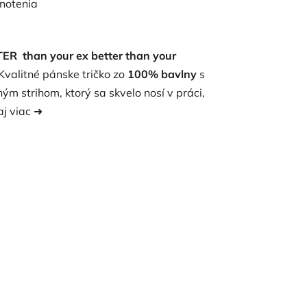
notenia
R than your ex better than your
Kvalitné pánske tričko zo
100% bavlny
s
ým strihom, ktorý sa skvelo nosí v práci,
aj viac ➜