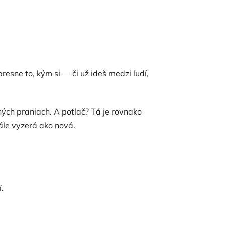
 presne to, kým si — či už ideš medzi ľudí,
hých praniach. A potlač? Tá je rovnako
le vyzerá ako nová.
.