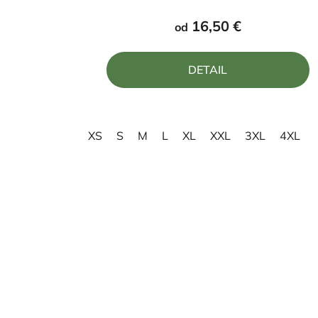
produktu
16,50 €
od
je
5,0
DETAIL
z
5
hviezdičiek.
XS
S
M
L
XL
XXL
3XL
4XL