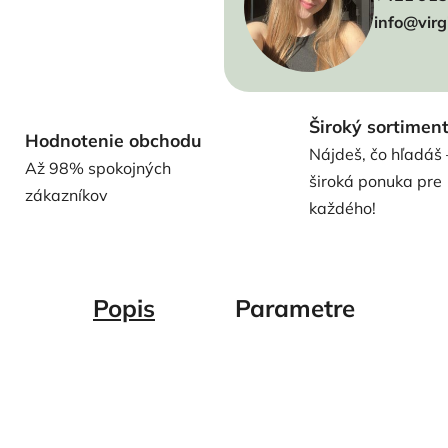
info@virg
Široký sortimen
Hodnotenie obchodu
Nájdeš, čo hľadáš 
Až 98% spokojných
široká ponuka pre
zákazníkov
každého!
Popis
Parametre