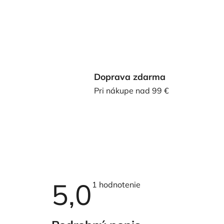
Doprava zdarma
Pri nákupe nad 99 €
5,0
Priemerné
1 hodnotenie
hodnotenie
produktu
je
5,0