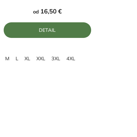
produktu
16,50 €
od
je
5,0
DETAIL
z
5
hviezdičiek.
M
L
XL
XXL
3XL
4XL