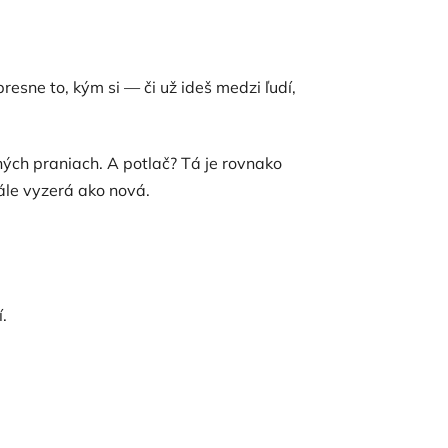
 presne to, kým si — či už ideš medzi ľudí,
hých praniach. A potlač? Tá je rovnako
le vyzerá ako nová.
.