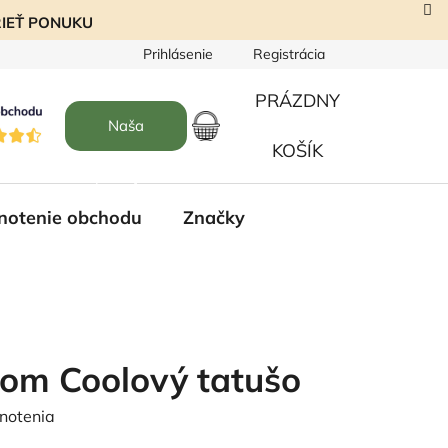
EZRIEŤ PONUKU
Prihlásenie
Registrácia
PRÁZDNY
Naša
NÁKUPNÝ
KOŠÍK
predajňa
KOŠÍK
notenie obchodu
Značky
vom Coolový tatušo
notenia