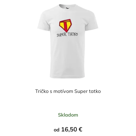
Tričko s motívom Super tatko
Priemerné
Skladom
hodnotenie
produktu
16,50 €
od
je