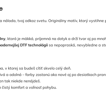
😎
voja nálada, tvoj odkaz svetu. Originálny motív, ktorý vystihne
lny
, ktorá je mäkká, príjemná na dotyk a drží tvar aj po mno
odernejšej DTF technológii
sa nepopraská, nevybledne a stá
, v ktorej sa budeš cítiť skvelo celý deň.
rivá a odolná – farby zostanú ako nové aj po desiatkach praní
len tak niekde nenájdeš.
n čistý komfort a voľnosť pohybu.