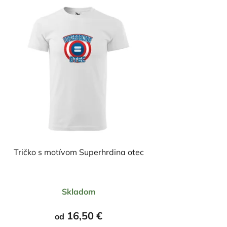
Tričko s motívom Superhrdina otec
Priemerné
Skladom
hodnotenie
produktu
16,50 €
od
je