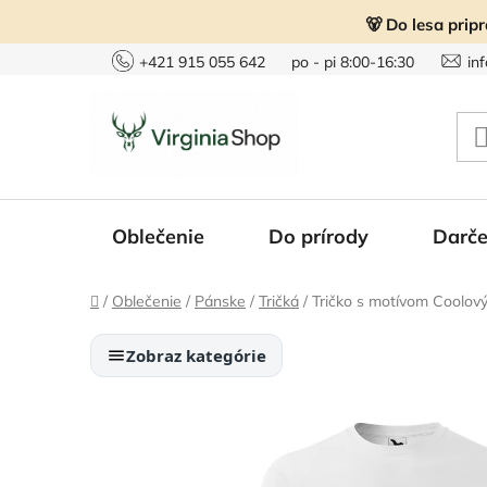
Prejsť
🐻 Do lesa prip
na
obsah
+421 915 055 642
po - pi 8:00-16:30
in
Oblečenie
Do prírody
Darče
Domov
/
Oblečenie
/
Pánske
/
Tričká
/
Tričko s motívom Coolový
Zobraz kategórie