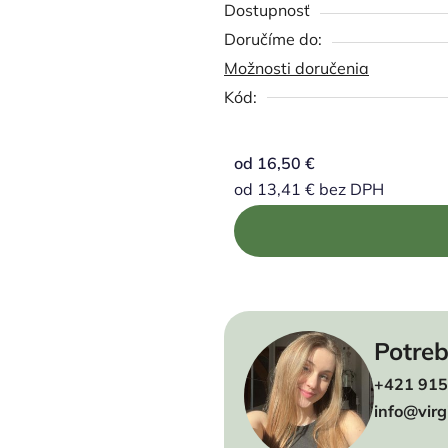
Dostupnosť
Možnosti doručenia
Kód:
od
16,50 €
od
13,41 €
bez DPH
Jednotková cena:
Potreb
+421 915
info@virg