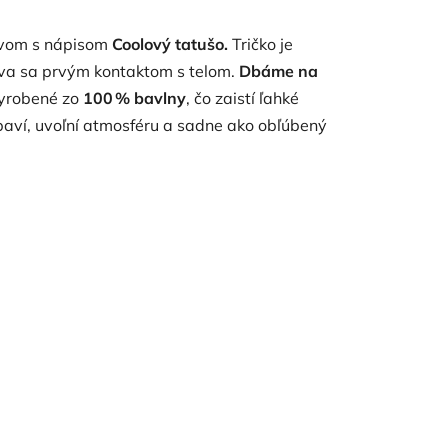
kávom s nápisom
Coolový tatušo.
Tričko je
áva sa prvým kontaktom s telom.
Dbáme na
vyrobené zo
100 % bavlny
, čo zaistí ľahké
baví, uvoľní atmosféru a sadne ako obľúbený