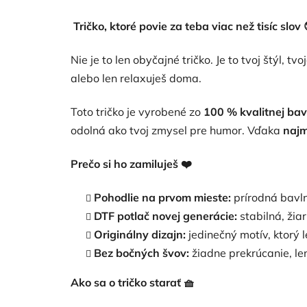
Tričko, ktoré povie za teba viac než tisíc slov
Nie je to len obyčajné tričko. Je to tvoj štýl, t
alebo len relaxuješ doma.
Toto tričko je vyrobené zo
100 % kvalitnej bav
odolná ako tvoj zmysel pre humor. Vďaka
najm
Prečo si ho zamiluješ
❤️
Pohodlie na prvom mieste:
prírodná bavlna
DTF potlač novej generácie:
stabilná, žia
Originálny dizajn:
jedinečný motív, ktorý 
Bez bočných švov:
žiadne prekrúcanie, le
Ako sa o tričko starať
🧺