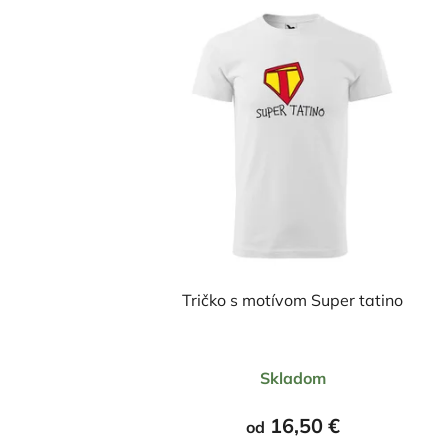
Tričko s motívom Super tatino
Priemerné
Skladom
hodnotenie
produktu
16,50 €
od
je