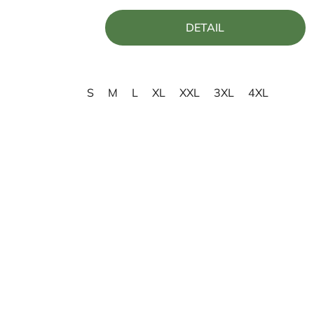
5,0
DETAIL
z
5
hviezdičiek.
S
M
L
XL
XXL
3XL
4XL