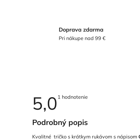
Doprava zdarma
Pri nákupe nad 99 €
5,0
Priemerné
1 hodnotenie
hodnotenie
produktu
je
5,0
Podrobný popis
z
5
hviezdičiek.
Kvalitné tričko s krátkym rukávom s nápisom