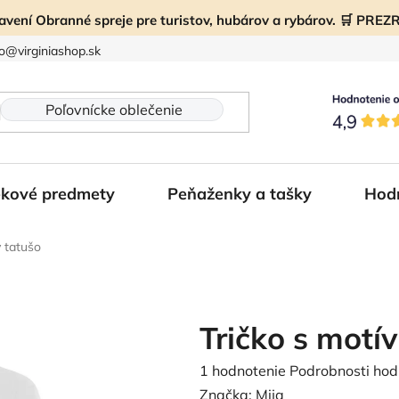
ravení Obranné spreje pre turistov, hubárov a rybárov. 🛒 PR
fo@virginiashop.sk
kové predmety
Peňaženky a tašky
Hod
 tatušo
Tričko s motí
Priemerné
1 hodnotenie
Podrobnosti hod
hodnotenie
Značka:
Mija