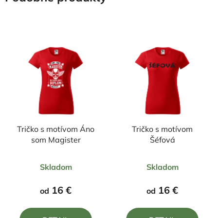
Tričko s motívom Áno
Tričko s motívom
som Magister
Šéfová
Priemerné
Priemerné
Skladom
Skladom
hodnotenie
hodnotenie
produktu
produktu
16 €
16 €
od
od
je
je
5,0
5,0