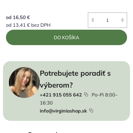
od
16,50 €
od
13,41 €
bez DPH
Jednotková cena:
DO KOŠÍKA
Potrebujete poradiť s
výberom?
+421 915 055 642
Po–Pi 8:00–
16:30
info@virginiashop.sk