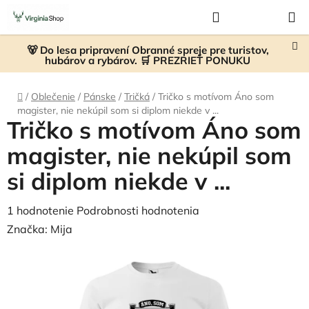
Prejsť
Hľadať
NÁKUP
na
KOŠÍK
obsah
🐻 Do lesa pripravení Obranné spreje pre turistov,
hubárov a rybárov. 🛒 PREZRIEŤ PONUKU
Domov
/
Oblečenie
/
Pánske
/
Tričká
/
Tričko s motívom Áno som
magister, nie nekúpil som si diplom niekde v ...
Tričko s motívom Áno som
magister, nie nekúpil som
si diplom niekde v ...
Priemerné
1 hodnotenie
Podrobnosti hodnotenia
hodnotenie
Značka:
Mija
produktu
je
4,0
z