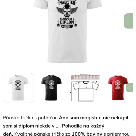
5
hviezdičiek.
Pánske tričko s potlačou
Áno som magister, nie nekúpil
som si diplom niekde v .... Pohodlie na každý
deň.
Kvalitné pánske tričko zo
100% bavlny
s príjemnou