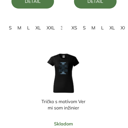
DETAIL
DETAIL
z
z
5
5
hviezdičiek.
hviezdičiek.
S
M
L
XL
XXL
3XL
XS
S
M
L
XL
XX
Tričko s motívom Ver
mi som inžinier
Priemerné
Skladom
hodnotenie