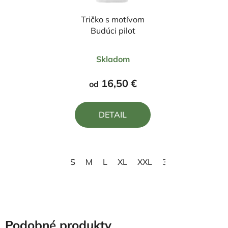
Tričko s motívom
Budúci pilot
Priemerné
Skladom
hodnotenie
produktu
16,50 €
od
je
4,0
DETAIL
z
5
hviezdičiek.
S
M
L
XL
XXL
3XL
4XL
Podobné produkty