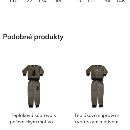
110
122
134
146
158
110
122
134
146
Podobné produkty
Tepláková súprava s
Tepláková súprava s
poľovníckym motívom
rybárskym motívom
Jeleň ČJ7
Kapor FKN1