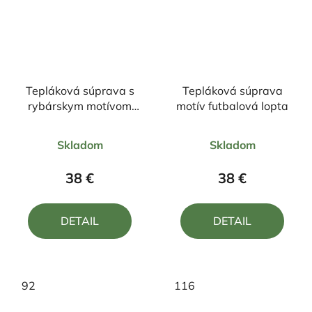
Tepláková súprava s
Tepláková súprava
rybárskym motívom
motív futbalová lopta
Pstruh FP2
Priemerné
Priemerné
Skladom
Skladom
hodnotenie
hodnotenie
produktu
produktu
38 €
38 €
je
je
5,0
5,0
DETAIL
DETAIL
z
z
5
5
hviezdičiek.
hviezdičiek.
92
116