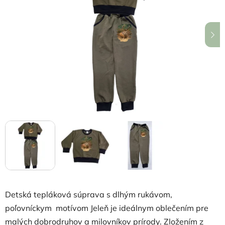
5
hviezdičiek.
Detská tepláková súprava s dlhým rukávom,
poľovníckym motívom Jeleň je ideálnym oblečením pre
malých dobrodruhov a milovníkov prírody. Zložením z