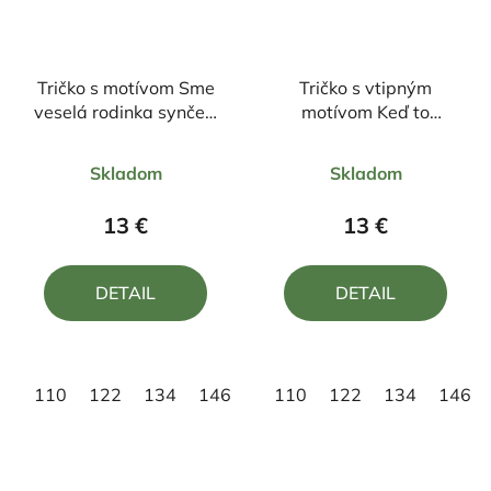
Tričko s motívom Sme
Tričko s vtipným
veselá rodinka synček,
motívom Keď to
tato a maminka
neopraví ocino tak
Priemerné
Priemerné
nikto
Skladom
Skladom
hodnotenie
hodnotenie
produktu
produktu
13 €
13 €
je
je
5,0
5,0
DETAIL
DETAIL
z
z
5
5
hviezdičiek.
hviezdičiek.
110
122
134
146
158
110
122
134
146