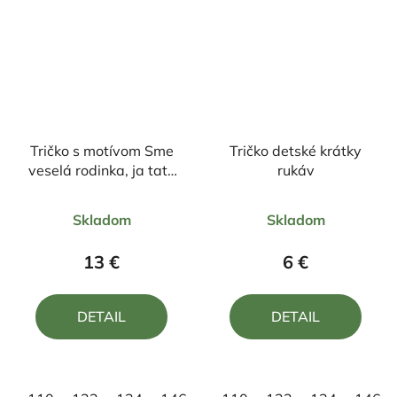
Tričko s motívom Sme
Tričko detské krátky
veselá rodinka, ja tato
rukáv
a maminka
Priemerné
Priemerné
Skladom
Skladom
hodnotenie
hodnotenie
produktu
produktu
13 €
6 €
je
je
5,0
5,0
DETAIL
DETAIL
z
z
5
5
hviezdičiek.
hviezdičiek.