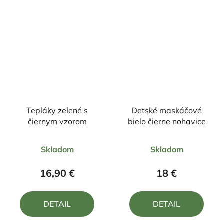
Tepláky zelené s
Detské maskáčové
čiernym vzorom
bielo čierne nohavice
Priemerné
Priemerné
Skladom
Skladom
hodnotenie
hodnotenie
produktu
produktu
16,90 €
18 €
je
je
5,0
5,0
DETAIL
DETAIL
z
z
5
5