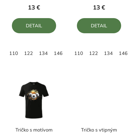
produktu
produktu
13 €
13 €
je
je
4,0
4,0
DETAIL
DETAIL
z
z
5
5
hviezdičiek.
hviezdičiek.
110
122
134
146
158
110
122
134
146
Tričko s motívom
Tričko s vtipným