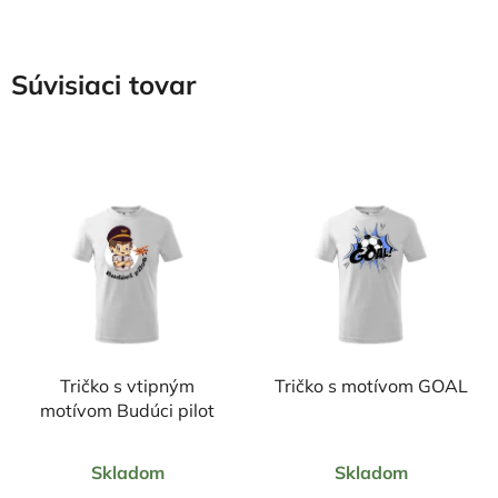
Súvisiaci tovar
Tričko s vtipným
Tričko s motívom GOAL
motívom Budúci pilot
Priemerné
Priemerné
Skladom
Skladom
hodnotenie
hodnotenie