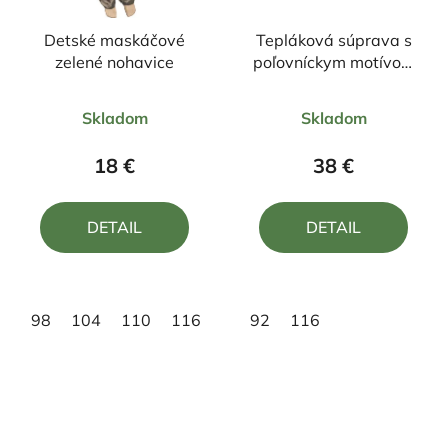
Detské maskáčové
Tepláková súprava s
zelené nohavice
poľovníckym motívom
Vlk ČV1
Priemerné
Priemerné
Skladom
Skladom
hodnotenie
hodnotenie
produktu
produktu
18 €
38 €
je
je
5,0
5,0
DETAIL
DETAIL
z
z
5
5
hviezdičiek.
hviezdičiek.
98
104
110
116
134
92
140
116
152
158
16