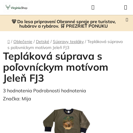
Prejsť
Hľadať
NÁKUP
na
KOŠÍK
obsah
🐻 Do lesa pripravení Obranné spreje pre turistov,
hubárov a rybárov. 🛒 PREZRIEŤ PONUKU
Domov
/
Oblečenie
/
Detské
/
Súpravy, tepláky
/
Tepláková súprava
s poľovníckym motívom Jeleň FJ3
Tepláková súprava s
poľovníckym motívom
Jeleň FJ3
Priemerné
3 hodnotenia
Podrobnosti hodnotenia
hodnotenie
Značka:
Mija
produktu
je
5,0
z