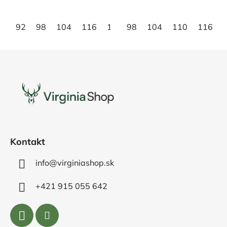
hviezdičiek.
hviezdičiek.
92
98
104
116
128
98
134
104
146
110
158
116
Z
á
p
ä
t
i
e
Kontakt
info@virginiashop.sk
+421 915 055 642