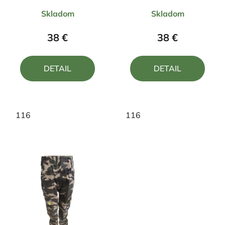
Priemerné
Priemerné
Skladom
Skladom
hodnotenie
hodnotenie
produktu
produktu
38 €
38 €
je
je
4,5
5,0
DETAIL
DETAIL
z
z
5
5
hviezdičiek.
hviezdičiek.
116
116