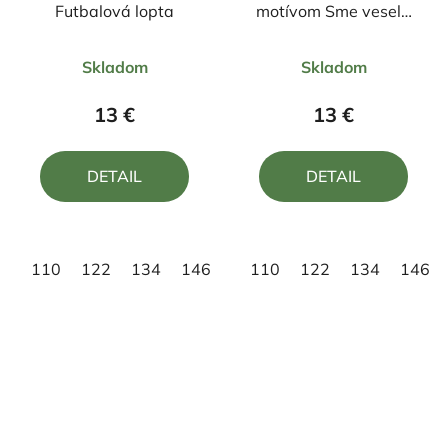
Futbalová lopta
motívom Sme veselá
rodinka, my tato a
Priemerné
Priemerné
maminka
Skladom
Skladom
hodnotenie
hodnotenie
produktu
produktu
13 €
13 €
je
je
4,0
5,0
DETAIL
DETAIL
z
z
5
5
hviezdičiek.
hviezdičiek.
110
122
134
146
158
110
122
134
146