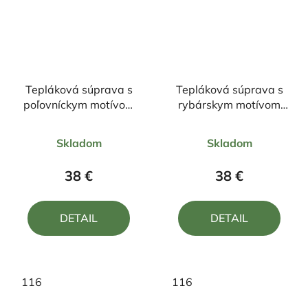
Tepláková súprava s
Tepláková súprava s
poľovníckym motívom
rybárskym motívom
Jeleň ČJ1
Kapor FKN1
Priemerné
Priemerné
Skladom
Skladom
hodnotenie
hodnotenie
produktu
produktu
38 €
38 €
je
je
5,0
5,0
DETAIL
DETAIL
z
z
5
5
hviezdičiek.
hviezdičiek.
116
116