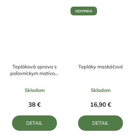
NOVINKA
Tepláková sprava s
Tepláky maskáčové
poľovníckym motívom
Jeleň FJ6
Priemerné
Priemerné
Skladom
Skladom
hodnotenie
hodnotenie
produktu
produktu
38 €
16,90 €
je
je
5,0
5,0
DETAIL
DETAIL
z
z
5
5