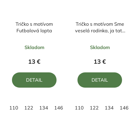
Tričko s motívom
Tričko s motívom Sme
Futbalová lopta
veselá rodinka, ja tato
a maminka
Priemerné
Priemerné
Skladom
Skladom
hodnotenie
hodnotenie
produktu
produktu
13 €
13 €
je
je
4,0
5,0
DETAIL
DETAIL
z
z
5
5
hviezdičiek.
hviezdičiek.
110
122
134
146
158
110
122
134
146