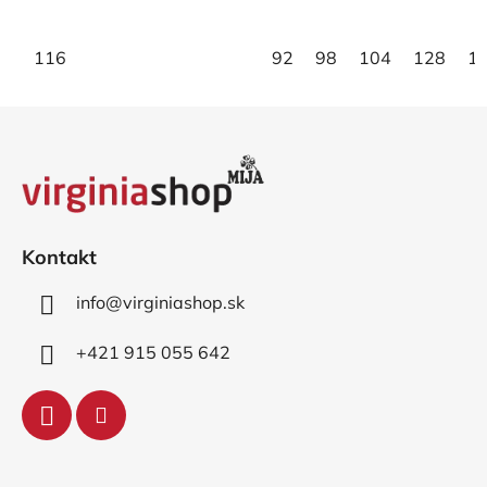
hviezdičiek.
hviezdičiek.
116
92
98
104
128
1
Z
á
p
ä
t
i
Kontakt
e
info
@
virginiashop.sk
+421 915 055 642