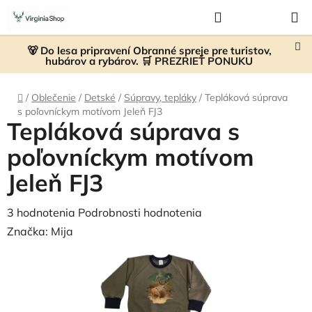
Prejsť
Hľadať
NÁKUP
na
KOŠÍK
obsah
🐻 Do lesa pripravení Obranné spreje pre turistov,
hubárov a rybárov. 🛒 PREZRIEŤ PONUKU
Domov
/
Oblečenie
/
Detské
/
Súpravy, tepláky
/
Tepláková súprava
s poľovníckym motívom Jeleň FJ3
Tepláková súprava s
poľovníckym motívom
Jeleň FJ3
Priemerné
3 hodnotenia
Podrobnosti hodnotenia
hodnotenie
Značka:
Mija
produktu
je
5,0
z