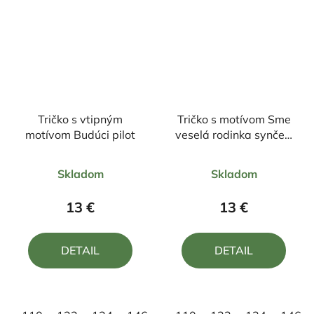
Tričko s vtipným
Tričko s motívom Sme
motívom Budúci pilot
veselá rodinka synček,
tato a maminka
Priemerné
Priemerné
Skladom
Skladom
hodnotenie
hodnotenie
produktu
produktu
13 €
13 €
je
je
4,0
5,0
DETAIL
DETAIL
z
z
5
5
hviezdičiek.
hviezdičiek.