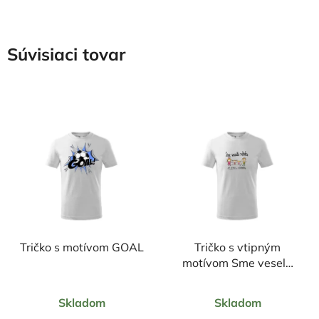
Súvisiaci tovar
Tričko s motívom GOAL
Tričko s vtipným
motívom Sme veselá
rodinka, my tato a
Priemerné
Priemerné
maminka
Skladom
Skladom
hodnotenie
hodnotenie