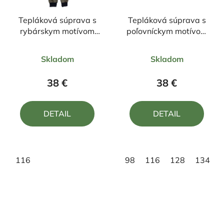
Tepláková súprava s
Tepláková súprava s
rybárskym motívom
poľovníckym motívom
Kapor ČK1
Medveď FM2
Priemerné
Priemerné
Skladom
Skladom
hodnotenie
hodnotenie
produktu
produktu
38 €
38 €
je
je
5,0
5,0
DETAIL
DETAIL
z
z
5
5
hviezdičiek.
hviezdičiek.
116
98
116
128
134