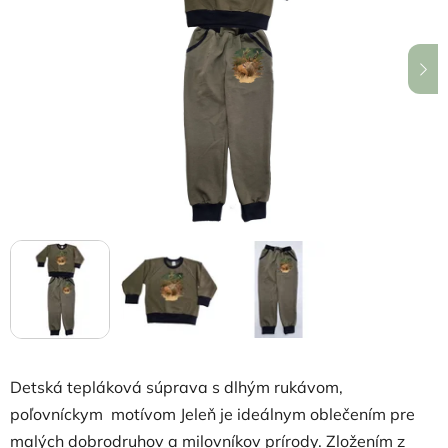
5
hviezdičiek.
Detská tepláková súprava s dlhým rukávom,
poľovníckym motívom Jeleň je ideálnym oblečením pre
malých dobrodruhov a milovníkov prírody. Zložením z