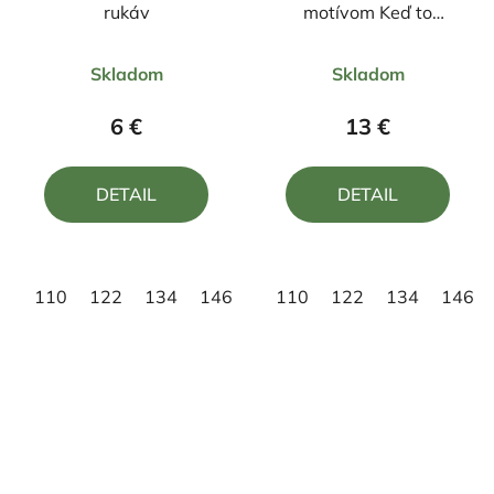
rukáv
motívom Keď to
neopraví ocino tak
Priemerné
Priemerné
nikto
Skladom
Skladom
hodnotenie
hodnotenie
produktu
produktu
6 €
13 €
je
je
5,0
5,0
DETAIL
DETAIL
z
z
5
5
hviezdičiek.
hviezdičiek.
110
122
134
146
158
110
122
134
146