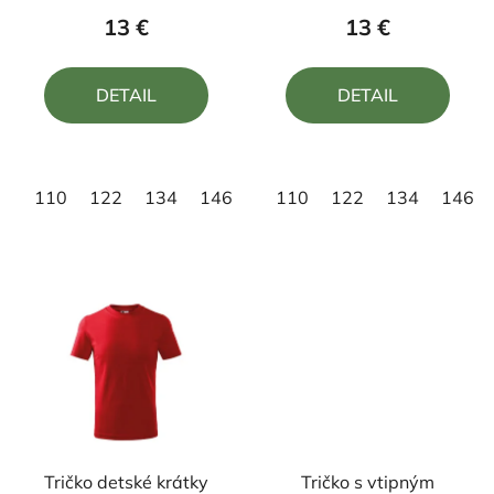
produktu
produktu
13 €
13 €
je
je
4,0
5,0
DETAIL
DETAIL
z
z
5
5
hviezdičiek.
hviezdičiek.
110
122
134
146
158
110
122
134
146
Tričko detské krátky
Tričko s vtipným