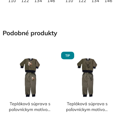
110
122
134
146
158
110
122
134
146
Podobné produkty
TIP
Tepláková súprava s
Tepláková súprava s
poľovníckym motívom
poľovníckym motívom
Medveď FM3
Jeleň ČJ6